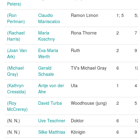
Peters)
(Ron
Claudio
Ramon Limon
1; 5
5
Perlman)
Maniscalco
(Rachael
Maria
Rona Thorne
2
7
Harris)
Koschny
(Joan Van
Eva-Maria
Ruth
2
9
Ark)
Werth
(Michael
Gerald
TV's Michael Gray
6
1
Gray)
Schaale
(Kathryn
Antje von der
Uta
1
4
Cressida)
Ahe
(Roy
David Turba
Woodhouse (jung)
2
5
McCrerey)
(N. N.)
Uve Teschner
Doktor
6
1
(N. N.)
Silke Matthias
Königin
6
9