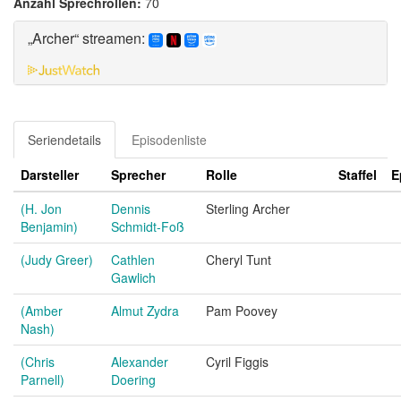
Anzahl Sprechrollen:
70
„Archer“ streamen:
Seriendetails
Episodenliste
Darsteller
Sprecher
Rolle
Staffel
E
(H. Jon
Dennis
Sterling Archer
Benjamin)
Schmidt-Foß
(Judy Greer)
Cathlen
Cheryl Tunt
Gawlich
(Amber
Almut Zydra
Pam Poovey
Nash)
(Chris
Alexander
Cyril Figgis
Parnell)
Doering