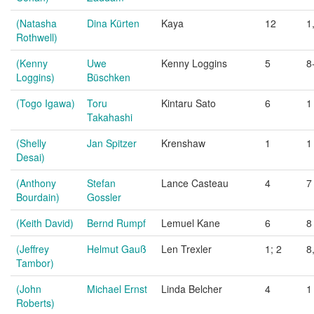
(Natasha
Dina Kürten
Kaya
12
1
Rothwell)
(Kenny
Uwe
Kenny Loggins
5
8
Loggins)
Büschken
(Togo Igawa)
Toru
Kintaru Sato
6
1
Takahashi
(Shelly
Jan Spitzer
Krenshaw
1
1
Desai)
(Anthony
Stefan
Lance Casteau
4
7
Bourdain)
Gossler
(Keith David)
Bernd Rumpf
Lemuel Kane
6
8
(Jeffrey
Helmut Gauß
Len Trexler
1; 2
8
Tambor)
(John
Michael Ernst
Linda Belcher
4
1
Roberts)