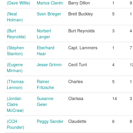
(Dave Willis)
Marius Clarén
Barry Dillon
1
9
(Neal
Sven Brieger
Brett Buckley
5
1
Holman)
(Burt
Norbert
Burt Reynolds
3
4
Reynolds)
Langer
(Stephen
Eberhard
Capt. Lammers
1
7
Stanton)
Haar
(Eugene
Jesse Grimm
Cecil Tunt
4
1
Mirman)
(Thomas
Rainer
Charles
5
1
Lennon)
Fritzsche
(Jordan
Susanne
Clarissa
14
3
Claire
Geier
McCraw)
(CCH
Peggy Sander
Claudette
6
8
Pounder)