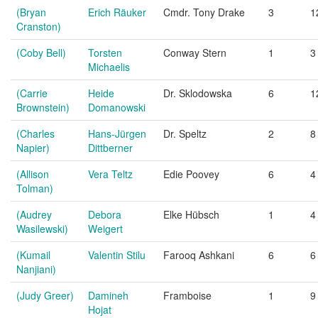
(Bryan
Erich Räuker
Cmdr. Tony Drake
3
1
Cranston)
(Coby Bell)
Torsten
Conway Stern
1
3
Michaelis
(Carrie
Heide
Dr. Sklodowska
6
1
Brownstein)
Domanowski
(Charles
Hans-Jürgen
Dr. Speltz
2
8
Napier)
Dittberner
(Allison
Vera Teltz
Edie Poovey
6
4
Tolman)
(Audrey
Debora
Elke Hübsch
1
4
Wasilewski)
Weigert
(Kumail
Valentin Stilu
Farooq Ashkani
6
6
Nanjiani)
(Judy Greer)
Damineh
Framboise
1
9
Hojat