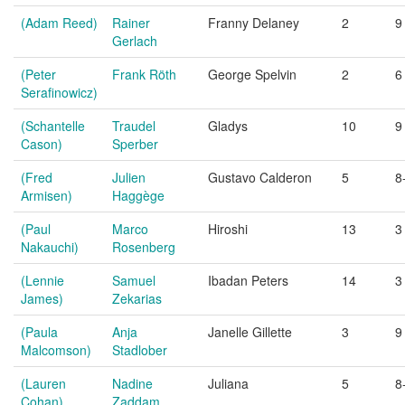
(Adam Reed)
Rainer
Franny Delaney
2
9
Gerlach
(Peter
Frank Röth
George Spelvin
2
6
Serafinowicz)
(Schantelle
Traudel
Gladys
10
9
Cason)
Sperber
(Fred
Julien
Gustavo Calderon
5
8
Armisen)
Haggège
(Paul
Marco
Hiroshi
13
3
Nakauchi)
Rosenberg
(Lennie
Samuel
Ibadan Peters
14
3
James)
Zekarias
(Paula
Anja
Janelle Gillette
3
9
Malcomson)
Stadlober
(Lauren
Nadine
Juliana
5
8
Cohan)
Zaddam