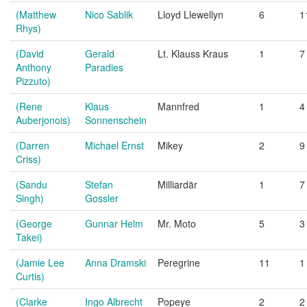
(Matthew
Nico Sablik
Lloyd Llewellyn
6
1
Rhys)
(David
Gerald
Lt. Klauss Kraus
1
7
Anthony
Paradies
Pizzuto)
(Rene
Klaus
Mannfred
1
4
Auberjonois)
Sonnenschein
(Darren
Michael Ernst
Mikey
2
9
Criss)
(Sandu
Stefan
Milliardär
1
7
Singh)
Gossler
(George
Gunnar Helm
Mr. Moto
5
3
Takei)
(Jamie Lee
Anna Dramski
Peregrine
11
1
Curtis)
(Clarke
Ingo Albrecht
Popeye
2
2