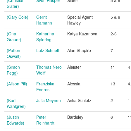
(Christian
Sven Hasper
Slater
5 & 6
Slater)
(Gary Cole)
Gerrit
Special Agent
5 & 6
Hamann
Hawley
(Ona
Katharina
Katya Kazanova
2-6
Grauer)
Spiering
(Patton
Lutz Schnell
Alan Shapiro
7
Oswalt)
(Simon
Thomas Nero
Aleister
11
4
Pegg)
Wolff
(Alison Pill)
Franziska
Alessia
13
4
Endres
(Kari
Julia Meynen
Anka Schlotz
2
1
Wahlgren)
(Justin
Peter
Bardsley
6
1
Edwards)
Reinhardt