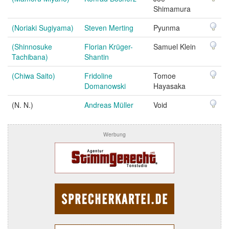
Shimamura
(Noriaki Sugiyama)
Steven Merting
Pyunma
(Shinnosuke
Florian Krüger-
Samuel Klein
Tachibana)
Shantin
(Chiwa Saito)
Fridoline
Tomoe
Domanowski
Hayasaka
(N. N.)
Andreas Müller
Void
Werbung