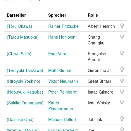
Darsteller
Sprecher
Rolle
(Tôru Ôkawa)
Rainer Fritzsche
Albert Heinrich
(Tarou Masuoka)
Hans Hohlbein
Chang
Changku
(Chiwa Saito)
Esra Vural
Françoise
Arnoul
(Teruyuki Tanzawa)
Matti Klemm
Geronimo Jr.
(Hiroyuki Yoshino)
Viktor Neumann
Great Britain
(Nobuyuki Katsube)
Peter Reinhardt
Isaac Gilmore
(Sakiko Tamagawa)
Katrin
Ivan Whisky
Zimmermann
(Daisuke Ono)
Michael Deffert
Jet Link
(Mamoru Miyano)
Konrad Bösherz
Joe