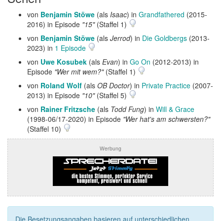
von
Benjamin Stöwe
(als
Isaac
) in
Grandfathered
(2015-
2016) in Episode
"15"
(Staffel 1)
von
Benjamin Stöwe
(als
Jerrod
) in
Die Goldbergs
(2013-
2023) in
1 Episode
von
Uwe Kosubek
(als
Evan
) in
Go On
(2012-2013) in
Episode
"Wer mit wem?"
(Staffel 1)
von
Roland Wolf
(als
OB Doctor
) in
Private Practice
(2007-
2013) in Episode
"10"
(Staffel 5)
von
Rainer Fritzsche
(als
Todd Fung
) in
Will & Grace
(1998-06/17-2020) in Episode
"Wer hat's am schwersten?"
(Staffel 10)
Werbung
Die Besetzungsangaben basieren auf unterschiedlichen