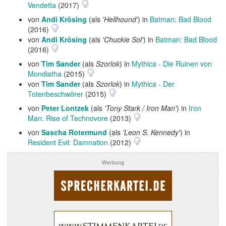
Vendetta
(2017)
von
Andi Krösing
(als
'Hellhound'
) in
Batman: Bad Blood
(2016)
von
Andi Krösing
(als
'Chuckie Sol'
) in
Batman: Bad Blood
(2016)
von
Tim Sander
(als
Szorlok
) in
Mythica - Die Ruinen von
Mondiatha
(2015)
von
Tim Sander
(als
Szorlok
) in
Mythica - Der
Totenbeschwörer
(2015)
von
Peter Lontzek
(als
'Tony Stark / Iron Man'
) in
Iron
Man: Rise of Technovore
(2013)
von
Sascha Rotermund
(als
'Leon S. Kennedy'
) in
Resident Evil: Damnation
(2012)
Werbung