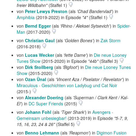
freier Wildbahn"
(Staffel 1)
von
Peter Lewys Preston
(als
'Chad Bandervlad'
) in
Amphibia
(2019-2022) in Episode
"4"
(Staffel 1)
von
Bernd Egger
(als
'Rhino / Aleksei Sytsevich'
) in
Spider-
Man
(2017-2020)
von
Christian Gaul
(als
'Golden Bones'
) in
Zak Storm
(2016-2018)
von
Lucas Wecker
(als
'fette Dame'
) in
Die neue Looney
Tunes Show
(2015-2020) in Episode
"44b"
(Staffel 3)
von
Dirk Stollberg
(als
'Bigfoot'
) in
Die neue Looney Tunes
Show
(2015-2020)
von
Ozan Ünal
(als
'Vincent Aza / Pixelator / Revelator'
) in
Miraculous - Geschichten von Ladybug und Cat Noir
(2015-)
von
Alexander Doering
(als
'Superman / Clark Kent / Kal-
El'
) in
DC Super Friends
(2015)
von
Johann Fohl
(als
'Tiger Shark'
) in
Avengers -
Gemeinsam unbesiegbar!
(2013-2019) in Episode
"5-7, 9,
15, 16, 23, 24 & 26"
(Staffel 5)
von
Benno Lehmann
(als
'Reapmon'
) in
Digimon Fusion