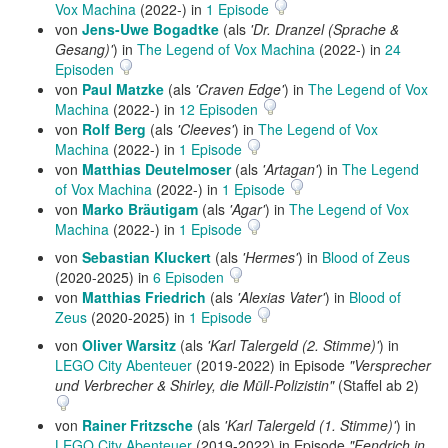
Vox Machina
(2022-) in
1 Episode
von
Jens-Uwe Bogadtke
(als
'Dr. Dranzel (Sprache &
Gesang)'
) in
The Legend of Vox Machina
(2022-) in
24
Episoden
von
Paul Matzke
(als
'Craven Edge'
) in
The Legend of Vox
Machina
(2022-) in
12 Episoden
von
Rolf Berg
(als
'Cleeves'
) in
The Legend of Vox
Machina
(2022-) in
1 Episode
von
Matthias Deutelmoser
(als
'Artagan'
) in
The Legend
of Vox Machina
(2022-) in
1 Episode
von
Marko Bräutigam
(als
'Agar'
) in
The Legend of Vox
Machina
(2022-) in
1 Episode
von
Sebastian Kluckert
(als
'Hermes'
) in
Blood of Zeus
(2020-2025) in
6 Episoden
von
Matthias Friedrich
(als
'Alexias Vater'
) in
Blood of
Zeus
(2020-2025) in
1 Episode
von
Oliver Warsitz
(als
'Karl Talergeld (2. Stimme)'
) in
LEGO City Abenteuer
(2019-2022) in Episode
"Versprecher
und Verbrecher & Shirley, die Müll-Polizistin"
(Staffel ab 2)
von
Rainer Fritzsche
(als
'Karl Talergeld (1. Stimme)'
) in
LEGO City Abenteuer
(2019-2022) in Episode
"Fendrich in