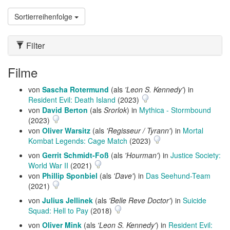
Sortierreihenfolge
Filter
Filme
von
Sascha Rotermund
(als
'Leon S. Kennedy'
) in
Resident Evil: Death Island
(2023)
von
David Berton
(als
Srorlok
) in
Mythica - Stormbound
(2023)
von
Oliver Warsitz
(als
'Regisseur / Tyrann'
) in
Mortal
Kombat Legends: Cage Match
(2023)
von
Gerrit Schmidt-Foß
(als
'Hourman'
) in
Justice Society:
World War II
(2021)
von
Phillip Sponbiel
(als
'Dave'
) in
Das Seehund-Team
(2021)
von
Julius Jellinek
(als
'Belle Reve Doctor'
) in
Suicide
Squad: Hell to Pay
(2018)
von
Oliver Mink
(als
'Leon S. Kennedy'
) in
Resident Evil: