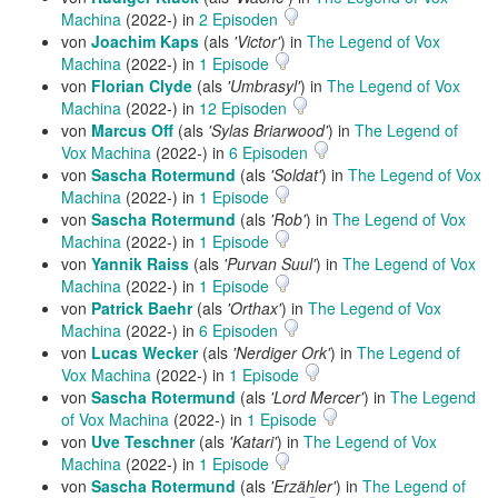
Machina
(2022-) in
2 Episoden
von
Joachim Kaps
(als
'Victor'
) in
The Legend of Vox
Machina
(2022-) in
1 Episode
von
Florian Clyde
(als
'Umbrasyl'
) in
The Legend of Vox
Machina
(2022-) in
12 Episoden
von
Marcus Off
(als
'Sylas Briarwood'
) in
The Legend of
Vox Machina
(2022-) in
6 Episoden
von
Sascha Rotermund
(als
'Soldat'
) in
The Legend of Vox
Machina
(2022-) in
1 Episode
von
Sascha Rotermund
(als
'Rob'
) in
The Legend of Vox
Machina
(2022-) in
1 Episode
von
Yannik Raiss
(als
'Purvan Suul'
) in
The Legend of Vox
Machina
(2022-) in
1 Episode
von
Patrick Baehr
(als
'Orthax'
) in
The Legend of Vox
Machina
(2022-) in
6 Episoden
von
Lucas Wecker
(als
'Nerdiger Ork'
) in
The Legend of
Vox Machina
(2022-) in
1 Episode
von
Sascha Rotermund
(als
'Lord Mercer'
) in
The Legend
of Vox Machina
(2022-) in
1 Episode
von
Uve Teschner
(als
'Katari'
) in
The Legend of Vox
Machina
(2022-) in
1 Episode
von
Sascha Rotermund
(als
'Erzähler'
) in
The Legend of