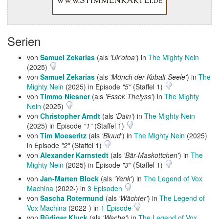
Serien
von
Samuel Zekarias
(als
'Uk'otoa'
) in
The Mighty Nein
(2025)
von
Samuel Zekarias
(als
'Mönch der Kobalt Seele'
) in
The
Mighty Nein
(2025) in Episode
"5"
(Staffel 1)
von
Timmo Niesner
(als
'Essek Thelyss'
) in
The Mighty
Nein
(2025)
von
Christopher Arndt
(als
'Dain'
) in
The Mighty Nein
(2025) in Episode
"1"
(Staffel 1)
von
Tim Moeseritz
(als
'Bluud'
) in
The Mighty Nein
(2025)
in Episode
"2"
(Staffel 1)
von
Alexander Karnstedt
(als
'Bär-Maskottchen'
) in
The
Mighty Nein
(2025) in Episode
"3"
(Staffel 1)
von
Jan-Marten Block
(als
'Yenk'
) in
The Legend of Vox
Machina
(2022-) in
3 Episoden
von
Sascha Rotermund
(als
'Wächter'
) in
The Legend of
Vox Machina
(2022-) in
1 Episode
von
Rüdiger Kluck
(als
'Wache'
) in
The Legend of Vox