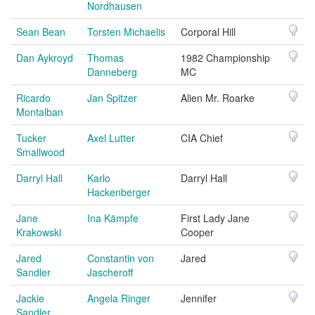
Nordhausen
Sean Bean
Torsten Michaelis
Corporal Hill
Dan Aykroyd
Thomas
1982 Championship
Danneberg
MC
Ricardo
Jan Spitzer
Alien Mr. Roarke
Montalban
Tucker
Axel Lutter
CIA Chief
Smallwood
Darryl Hall
Karlo
Darryl Hall
Hackenberger
Jane
Ina Kämpfe
First Lady Jane
Krakowski
Cooper
Jared
Constantin von
Jared
Sandler
Jascheroff
Jackie
Angela Ringer
Jennifer
Sandler