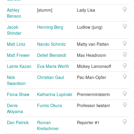
Ashley
[stumm]
Lady Lisa
Benson
Jacob
Henning Berg
Ludlow (jung)
Shinder
Matt Lintz
Nando Schmitz
Matty van Patten
Matt Frewer
Detlef Bierstedt
Max Headroom
Lainie Kazan
Eva-Maria Werth
Mickey Lamonsoff
Nick
Christian Gaul
Pac-Man-Opfer
Swardson
Fiona Shaw
Katharina Lopinski
Premierministerin
Denis
Fumio Okura
Professor Iwatani
Akiyama
Dan Patrick
Roman
Reporter #1
Kretschmer