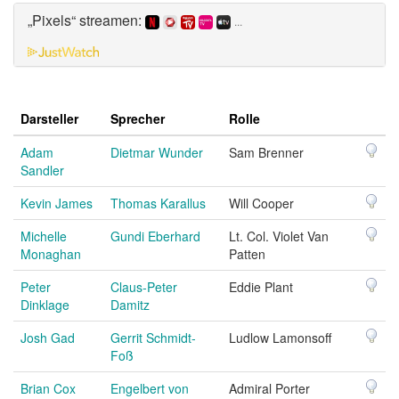
„Pixels“ streamen:
...
Darsteller
Sprecher
Rolle
Adam
Dietmar Wunder
Sam Brenner
Sandler
Kevin James
Thomas Karallus
Will Cooper
Michelle
Gundi Eberhard
Lt. Col. Violet Van
Monaghan
Patten
Peter
Claus-Peter
Eddie Plant
Dinklage
Damitz
Josh Gad
Gerrit Schmidt-
Ludlow Lamonsoff
Foß
Brian Cox
Engelbert von
Admiral Porter