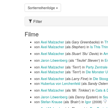
Sortierreihenfolge
Filter
Filme
von
Axel Malzacher
(als
Gary Greenbacks
) in
T
von
Axel Malzacher
(als
Stephen
) in
Is This Thi
von
Axel Malzacher
(als
Stuart 'Stu' Davis
) in
Am
von
Jaron Löwenberg
(als
''Teufel' Steven'
) in
Em
von
Axel Malzacher
(als
'Terri'
) in
Party Zentrale
von
Axel Malzacher
(als
'Terri'
) in
Die Monster U
von
Axel Malzacher
(als
Larry Fine
) in
Die Stoog
von
Hubertus von Lerchenfeld
(als
Sandy Oste
von
Axel Malzacher
(als
'Mr. Tinkles'
) in
Cats & 
von
Jaron Löwenberg
(als
Danny Epstein
) in
So
von
Stefan Krause
(als
'Brain'
) in
Igor
(2008)