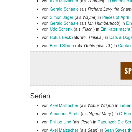
von
Axel Malzacher
(als
Thomas
) in
Das Beste 
von
Gerald Schaale
(als
Richard Levy the Sham
von
Simon Jäger
(als
Wayne
) in
Pieces of April 
von
Gerald Schaale
(als
Mr. Humberfloob
) in
Ei
von
Udo Schenk
(als
'Fisch'
) in
Ein Kater macht
von
Rufus Beck
(als
'Mr. Tinkels'
) in
Cats & Dogs
von
Bernd Simon
(als
'Gehirnglas 13'
) in
Captai
Serien
von
Axel Malzacher
(als
Wilbur Wright
) in
Leben,
von
Amadeus Strobl
(als
'Agent Mary'
) in
Q-For
von
Philipp Lind
(als
'Pete'
) in
Rapunzel: Die Ser
von
Axel Malzacher
(als
Sean
) in
Sean Saves th