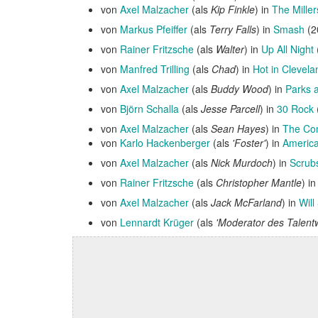
von
Axel Malzacher
(als
Kip Finkle
) in
The Miller
von
Markus Pfeiffer
(als
Terry Falls
) in
Smash
(2
von
Rainer Fritzsche
(als
Walter
) in
Up All Night
von
Manfred Trilling
(als
Chad
) in
Hot in Clevela
von
Axel Malzacher
(als
Buddy Wood
) in
Parks 
von
Björn Schalla
(als
Jesse Parcell
) in
30 Rock
von
Axel Malzacher
(als
Sean Hayes
) in
The Co
von
Karlo Hackenberger
(als
'Foster'
) in
Americ
von
Axel Malzacher
(als
Nick Murdoch
) in
Scrubs
von
Rainer Fritzsche
(als
Christopher Mantle
) i
von
Axel Malzacher
(als
Jack McFarland
) in
Will
von
Lennardt Krüger
(als
'Moderator des Talent