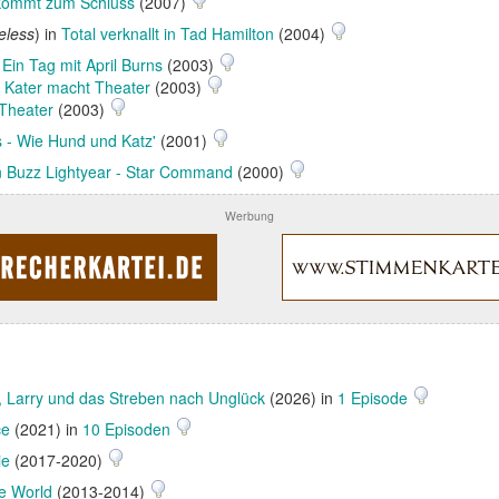
kommt zum Schluss
(2007)
eless
) in
Total verknallt in Tad Hamilton
(2004)
- Ein Tag mit April Burns
(2003)
n Kater macht Theater
(2003)
 Theater
(2003)
 - Wie Hund und Katz'
(2001)
n Buzz Lightyear - Star Command
(2000)
Werbung
 Larry und das Streben nach Unglück
(2026) in
1 Episode
ce
(2021) in
10 Episoden
ie
(2017-2020)
e World
(2013-2014)