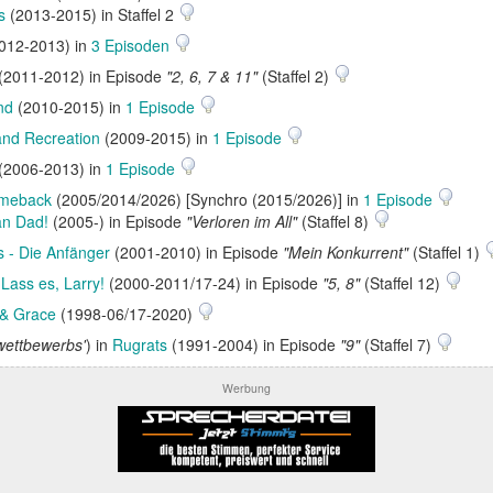
s
(2013-2015) in Staffel 2
012-2013) in
3 Episoden
(2011-2012) in Episode
"2, 6, 7 & 11"
(Staffel 2)
nd
(2010-2015) in
1 Episode
and Recreation
(2009-2015) in
1 Episode
(2006-2013) in
1 Episode
meback
(2005/2014/2026) [Synchro (2015/2026)] in
1 Episode
an Dad!
(2005-) in Episode
"Verloren im All"
(Staffel 8)
 - Die Anfänger
(2001-2010) in Episode
"Mein Konkurrent"
(Staffel 1)
n
Lass es, Larry!
(2000-2011/17-24) in Episode
"5, 8"
(Staffel 12)
 & Grace
(1998-06/17-2020)
wettbewerbs'
) in
Rugrats
(1991-2004) in Episode
"9"
(Staffel 7)
Werbung