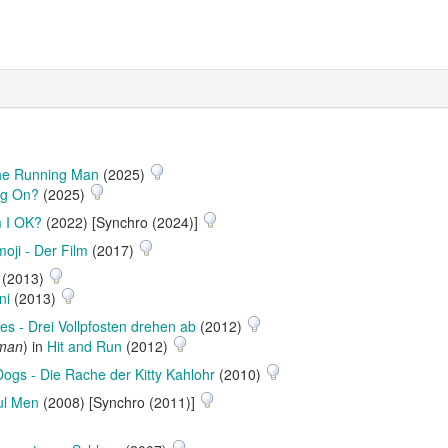
he Running Man
(2025)
ng On?
(2025)
 I OK?
(2022) [Synchro (2024)]
oji - Der Film
(2017)
(2013)
ni
(2013)
es - Drei Vollpfosten drehen ab
(2012)
rman
) in
Hit and Run
(2012)
Dogs - Die Rache der Kitty Kahlohr
(2010)
ul Men
(2008) [Synchro (2011)]