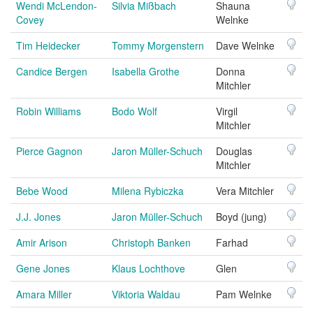
Wendi McLendon-
Silvia Mißbach
Shauna
Covey
Welnke
Tim Heidecker
Tommy Morgenstern
Dave Welnke
Candice Bergen
Isabella Grothe
Donna
Mitchler
Robin Williams
Bodo Wolf
Virgil
Mitchler
Pierce Gagnon
Jaron Müller-Schuch
Douglas
Mitchler
Bebe Wood
Milena Rybiczka
Vera Mitchler
J.J. Jones
Jaron Müller-Schuch
Boyd (jung)
Amir Arison
Christoph Banken
Farhad
Gene Jones
Klaus Lochthove
Glen
Amara Miller
Viktoria Waldau
Pam Welnke