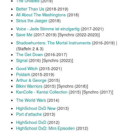
The Unlisted
(2019)
Better Than Us
(2018-2019)
All About The Washingtons
(2018)
Sirius the Jaeger
(2018)
Voice - Jede Stimme ist einzigartig
(2017-2021)
Save Me
(2017-2019) [Synchro (2022-2023)]
Shadowhunters: The Mortal Instruments
(2016-2019) |
(Staffeln 2 & 3)
The Get Down
(2016-2017)
Signal
(2016) [Synchro (2022)]
Good Witch
(2015-2021)
Poldark
(2015-2019)
Arthur & George
(2015)
Bikini Warriors
(2015) [Synchro (2018)]
KanColle - Kantai Collection
(2015) [Synchro (2017)]
The World Wars
(2014)
HighSchool DxD New
(2013)
Port d'attache
(2013)
HighSchool DxD
(2012)
HighSchool DxD: Mini-Episoden
(2012)