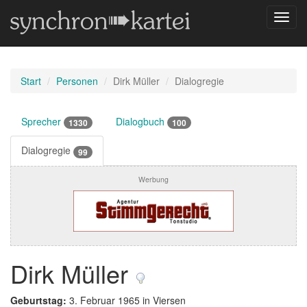
Navig
umsch
Start
Personen
Dirk Müller
Dialogregie
Sprecher
Dialogbuch
1330
100
Dialogregie
99
Werbung
Dirk Müller
Geburtstag:
3. Februar 1965 in Viersen