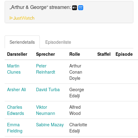
„Arthur & George“ streamen:
Seriendetails
Episodenliste
Darsteller
Sprecher
Rolle
Staffel
Episode
Martin
Peter
Arthur
Clunes
Reinhardt
Conan
Doyle
Arsher Ali
David Turba
George
Edalji
Charles
Viktor
Alfred
Edwards
Neumann
Wood
Emma
Sabine Mazay
Charlotte
Fielding
Edalji