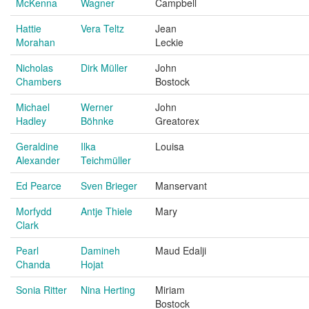
McKenna
Wagner
Campbell
Hattie
Vera Teltz
Jean
Morahan
Leckie
Nicholas
Dirk Müller
John
Chambers
Bostock
Michael
Werner
John
Hadley
Böhnke
Greatorex
Geraldine
Ilka
Louisa
Alexander
Teichmüller
Ed Pearce
Sven Brieger
Manservant
Morfydd
Antje Thiele
Mary
Clark
Pearl
Damineh
Maud Edalji
Chanda
Hojat
Sonia Ritter
Nina Herting
Miriam
Bostock