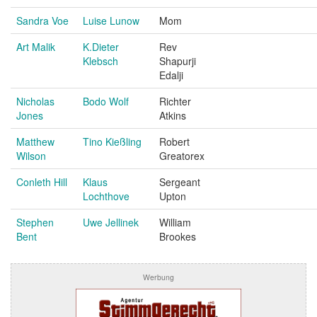
Sandra Voe
Luise Lunow
Mom
Art Malik
K.Dieter
Rev
Klebsch
Shapurji
Edalji
Nicholas
Bodo Wolf
Richter
Jones
Atkins
Matthew
Tino Kießling
Robert
Wilson
Greatorex
Conleth Hill
Klaus
Sergeant
Lochthove
Upton
Stephen
Uwe Jellinek
William
Bent
Brookes
Werbung