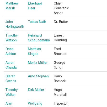
Matthew
Eberhard
Chief
Marsh
Haar
Constable
Anson
John
Tobias Nath
Dr. Butter
Hollingworth
Timothy
Reinhard
Ernest
Watson
Scheunemann
Hornung
Dean
Matthias
Fred
Ashton
Klages
Brookes
Aaron
Moritz Müller
George
Chawla
(jung)
Ciarán
Arne Stephan
Harry
Owens
Bostock
Timothy
Dirk Müller
Hugo
Walker
Marshall
Alan
Wolfgang
Inspector