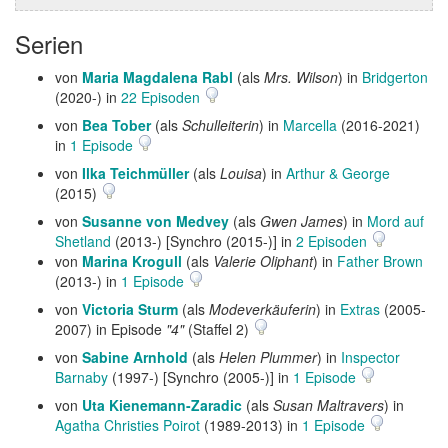
Serien
von
Maria Magdalena Rabl
(als
Mrs. Wilson
) in
Bridgerton
(2020-) in
22 Episoden
von
Bea Tober
(als
Schulleiterin
) in
Marcella
(2016-2021)
in
1 Episode
von
Ilka Teichmüller
(als
Louisa
) in
Arthur & George
(2015)
von
Susanne von Medvey
(als
Gwen James
) in
Mord auf
Shetland
(2013-) [Synchro (2015-)] in
2 Episoden
von
Marina Krogull
(als
Valerie Oliphant
) in
Father Brown
(2013-) in
1 Episode
von
Victoria Sturm
(als
Modeverkäuferin
) in
Extras
(2005-
2007) in Episode
"4"
(Staffel 2)
von
Sabine Arnhold
(als
Helen Plummer
) in
Inspector
Barnaby
(1997-) [Synchro (2005-)] in
1 Episode
von
Uta Kienemann-Zaradic
(als
Susan Maltravers
) in
Agatha Christies Poirot
(1989-2013) in
1 Episode