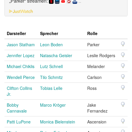
„Parker“ streamen:
...
Darsteller
Sprecher
Rolle
Jason Statham
Leon Boden
Parker
Jennifer Lopez
Natascha Geisler
Leslie Rodgers
Michael Chiklis
Lutz Schnell
Melander
Wendell Pierce
Tilo Schmitz
Carlson
Clifton Collins
Tobias Lelle
Ross
Jr.
Bobby
Marco Kröger
Jake
Cannavale
Fernandez
Patti LuPone
Monica Bielenstein
Ascension