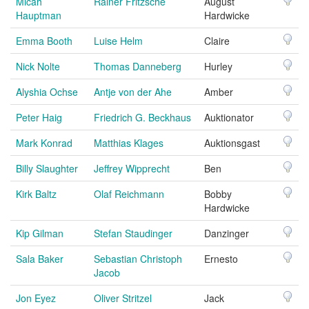
Micah
Rainer Fritzsche
August
Hauptman
Hardwicke
Emma Booth
Luise Helm
Claire
Nick Nolte
Thomas Danneberg
Hurley
Alyshia Ochse
Antje von der Ahe
Amber
Peter Haig
Friedrich G. Beckhaus
Auktionator
Mark Konrad
Matthias Klages
Auktionsgast
Billy Slaughter
Jeffrey Wipprecht
Ben
Kirk Baltz
Olaf Reichmann
Bobby
Hardwicke
Kip Gilman
Stefan Staudinger
Danzinger
Sala Baker
Sebastian Christoph
Ernesto
Jacob
Jon Eyez
Oliver Stritzel
Jack