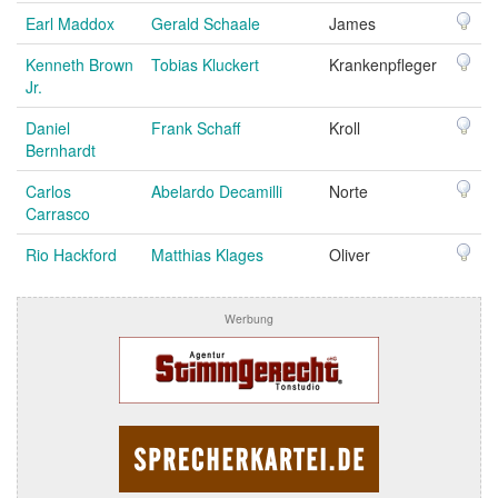
Earl Maddox
Gerald Schaale
James
Kenneth Brown
Tobias Kluckert
Krankenpfleger
Jr.
Daniel
Frank Schaff
Kroll
Bernhardt
Carlos
Abelardo Decamilli
Norte
Carrasco
Rio Hackford
Matthias Klages
Oliver
Werbung