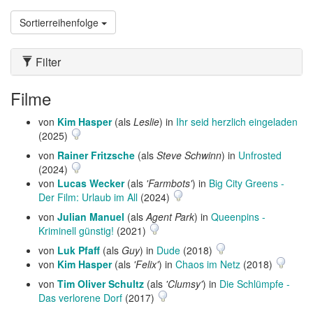
Sortierreihenfolge
Filter
Filme
von
Kim Hasper
(als
Leslie
) in
Ihr seid herzlich eingeladen
(2025)
von
Rainer Fritzsche
(als
Steve Schwinn
) in
Unfrosted
(2024)
von
Lucas Wecker
(als
'Farmbots'
) in
Big City Greens -
Der Film: Urlaub im All
(2024)
von
Julian Manuel
(als
Agent Park
) in
Queenpins -
Kriminell günstig!
(2021)
von
Luk Pfaff
(als
Guy
) in
Dude
(2018)
von
Kim Hasper
(als
'Felix'
) in
Chaos im Netz
(2018)
von
Tim Oliver Schultz
(als
'Clumsy'
) in
Die Schlümpfe -
Das verlorene Dorf
(2017)