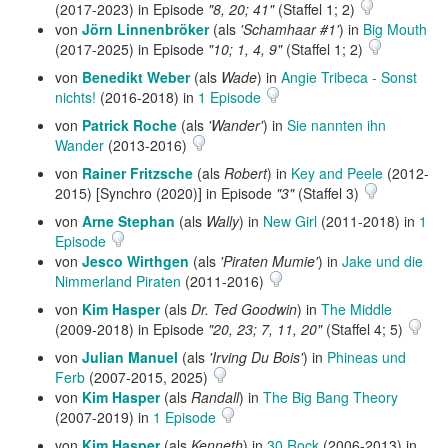
(2017-2023) in Episode
"8, 20; 41"
(Staffel 1; 2)
von
Jörn Linnenbröker
(als
'Schamhaar #1'
) in
Big Mouth
(2017-2025) in Episode
"10; 1, 4, 9"
(Staffel 1; 2)
von
Benedikt Weber
(als
Wade
) in
Angie Tribeca - Sonst
nichts!
(2016-2018) in
1 Episode
von
Patrick Roche
(als
'Wander'
) in
Sie nannten ihn
Wander
(2013-2016)
von
Rainer Fritzsche
(als
Robert
) in
Key and Peele
(2012-
2015) [Synchro (2020)] in Episode
"3"
(Staffel 3)
von
Arne Stephan
(als
Wally
) in
New Girl
(2011-2018) in
1
Episode
von
Jesco Wirthgen
(als
'Piraten Mumie'
) in
Jake und die
Nimmerland Piraten
(2011-2016)
von
Kim Hasper
(als
Dr. Ted Goodwin
) in
The Middle
(2009-2018) in Episode
"20, 23; 7, 11, 20"
(Staffel 4; 5)
von
Julian Manuel
(als
'Irving Du Bois'
) in
Phineas und
Ferb
(2007-2015, 2025)
von
Kim Hasper
(als
Randall
) in
The Big Bang Theory
(2007-2019) in
1 Episode
von
Kim Hasper
(als
Kenneth
) in
30 Rock
(2006-2013) in