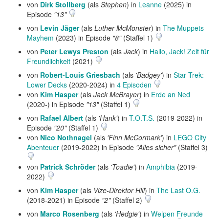
von
Dirk Stollberg
(als
Stephen
) in
Leanne
(2025) in
Episode
"13"
von
Levin Jäger
(als
Luther McMonster
) in
The Muppets
Mayhem
(2023) in Episode
"8"
(Staffel 1)
von
Peter Lewys Preston
(als
Jack
) in
Hallo, Jack! Zeit für
Freundlichkeit
(2021)
von
Robert-Louis Griesbach
(als
'Badgey'
) in
Star Trek:
Lower Decks
(2020-2024) in
4 Episoden
von
Kim Hasper
(als
Jack McBrayer
) in
Erde an Ned
(2020-) in Episode
"13"
(Staffel 1)
von
Rafael Albert
(als
'Hank'
) in
T.O.T.S.
(2019-2022) in
Episode
"20"
(Staffel 1)
von
Nico Nothnagel
(als
'Finn McCormark'
) in
LEGO City
Abenteuer
(2019-2022) in Episode
"Alles sicher"
(Staffel 3)
von
Patrick Schröder
(als
'Toadie'
) in
Amphibia
(2019-
2022)
von
Kim Hasper
(als
Vize-Direktor Hill
) in
The Last O.G.
(2018-2021) in Episode
"2"
(Staffel 2)
von
Marco Rosenberg
(als
'Hedgie'
) in
Welpen Freunde