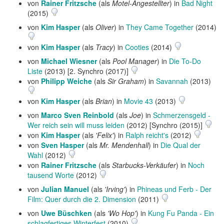
von
Rainer Fritzsche
(als
Motel-Angestellter
) in
Bad Night
(2015)
von
Kim Hasper
(als
Oliver
) in
They Came Together
(2014)
von
Kim Hasper
(als
Tracy
) in
Cooties
(2014)
von
Michael Wiesner
(als
Pool Manager
) in
Die To-Do
Liste
(2013) [2. Synchro (2017)]
von
Philipp Weiche
(als
Sir Graham
) in
Savannah
(2013)
von
Kim Hasper
(als
Brian
) in
Movie 43
(2013)
von
Marco Sven Reinbold
(als
Joe
) in
Schmerzensgeld -
Wer reich sein will muss leiden
(2012) [Synchro (2015)]
von
Kim Hasper
(als
'Felix'
) in
Ralph reicht's
(2012)
von
Sven Hasper
(als
Mr. Mendenhall
) in
Die Qual der
Wahl
(2012)
von
Rainer Fritzsche
(als
Starbucks-Verkäufer
) in
Noch
tausend Worte
(2012)
von
Julian Manuel
(als
'Irving'
) in
Phineas und Ferb - Der
Film: Quer durch die 2. Dimension
(2011)
von
Uwe Büschken
(als
'Wo Hop'
) in
Kung Fu Panda - Ein
schlagfertiges Winterfest
(2010)