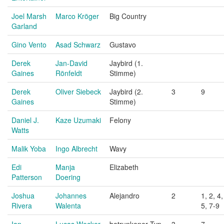
Joel Marsh
Marco Kröger
Big Country
Garland
Gino Vento
Asad Schwarz
Gustavo
Derek
Jan-David
Jaybird (1.
Gaines
Rönfeldt
Stimme)
Derek
Oliver Siebeck
Jaybird (2.
3
9
Gaines
Stimme)
Daniel J.
Kaze Uzumaki
Felony
Watts
Malik Yoba
Ingo Albrecht
Wavy
Edi
Manja
Elizabeth
Patterson
Doering
Joshua
Johannes
Alejandro
2
1, 2, 4,
Rivera
Walenta
5, 7-9