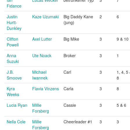
Ian
Lucas Wecker
betrunkener Typ
3
7
Fidance
Justin
Kaze Uzumaki
Big Daddy Kane
2
6
Hurtt-
(jung)
Dunkley
Clifton
Axel Lutter
Big Mike
3
9 & 10
Powell
Anna
Ute Noack
Broker
3
1
Suzuki
J.B.
Michael
Carl
3
1, 4, 5
Smoove
Iwannek
8
Kyra
Flavia Vinzens
Carla
3
8
Weeks
Lucia Ryan
Millie
Cassie
3
5 & 6
Forsberg
Nella Cole
Millie
Cheerleader #1
3
3
Forsberg