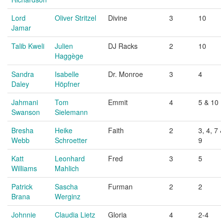
Lord
Oliver Stritzel
Divine
3
10
Jamar
Talib Kweli
Julien
DJ Racks
2
10
Haggège
Sandra
Isabelle
Dr. Monroe
3
4
Daley
Höpfner
Jahmani
Tom
Emmit
4
5 & 10
Swanson
Sielemann
Bresha
Heike
Faith
2
3, 4, 7
Webb
Schroetter
9
Katt
Leonhard
Fred
3
5
Williams
Mahlich
Patrick
Sascha
Furman
2
2
Brana
Werginz
Johnnie
Claudia Lietz
Gloria
4
2-4