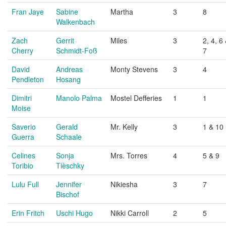
Fran Jaye
Sabine
Martha
3
8
Walkenbach
Zach
Gerrit
Miles
3
2, 4, 6
Cherry
Schmidt-Foß
7
David
Andreas
Monty Stevens
3
4
Pendleton
Hosang
Dimitri
Manolo Palma
Mostel Defferies
1
1
Moise
Saverio
Gerald
Mr. Kelly
3
1 & 10
Guerra
Schaale
Celines
Sonja
Mrs. Torres
4
5 & 9
Toribio
Tièschky
Lulu Full
Jennifer
Nikiesha
3
7
Bischof
Erin Fritch
Uschi Hugo
Nikki Carroll
2
5