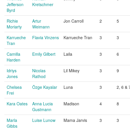
Jefferson
Kretschmer
Byrd
Richie
Artur
Jon Carroll
2
5
Moriarty
Weimann
Karrueche
Flavia Vinzens
Karrueche Tran
3
3
Tran
Camilla
Emily Gilbert
Laila
3
6
Harden
Idriys
Nicolas
Lil Mikey
3
9
Jones
Rathod
Chelsea
Özge Kayalar
Luna
3
2, 6 & 
Frei
Kara Oates
Anna Lucia
Madison
4
8
Gustmann
Marla
Luise Lunow
Mama Jarvis
3
3
Gibbs