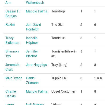
Ann
Walkenbach
Ceasar F.
Manolo Palma
Teardrop
1
1
Barajas
Rakim
Jan-David
The Siz
2
6
Rönfeldt
Tracy
Isabelle
Tourist #1
3
1
Bidleman
Höpfner
Shannon
Jennifer
Touristenführerin
3
1
Tyo
Bischof
#2
Jeremiah
Jaro Haggège
Tray (jung)
2
8
Craft
Mike Tyson
Daniel
Tripple OG
3
1 & 6
Zillmann
Charlie
Manolo Palma
Upset Customer
1
8
Hankin
Laura
Nell Pietrzyk
Valerie
3
8