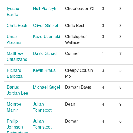
Iyesha
Nell Pietrzyk
Cheerleader #2
3
3
Barrie
Chris Bosh
Oliver Stritzel
Chris Bosh
3
3
Umar
Kaze Uzumaki
Christopher
3
3
Abrams
Wallace
Matthew
David Schach
Conner
1
7
Catanzano
Richard
Kevin Kraus
Creepy Cousin
3
5
Barboza
Mo
Darius
Michael Gugel
Damani Davis
4
8
Jordan Lee
Monroe
Julian
Dean
4
9
Martin
Tennstedt
Phillip
Julian
Demar
4
6
Johnson
Tennstedt
Richardson