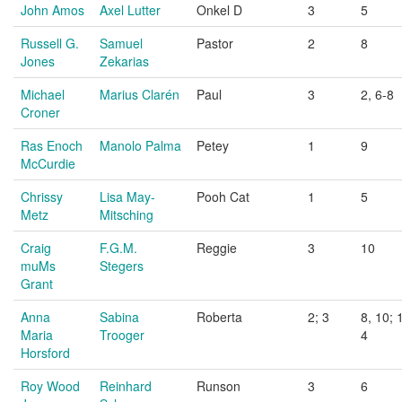
John Amos
Axel Lutter
Onkel D
3
5
Russell G.
Samuel
Pastor
2
8
Jones
Zekarias
Michael
Marius Clarén
Paul
3
2, 6-8
Croner
Ras Enoch
Manolo Palma
Petey
1
9
McCurdie
Chrissy
Lisa May-
Pooh Cat
1
5
Metz
Mitsching
Craig
F.G.M.
Reggie
3
10
muMs
Stegers
Grant
Anna
Sabina
Roberta
2; 3
8, 10; 
Maria
Trooger
4
Horsford
Roy Wood
Reinhard
Runson
3
6