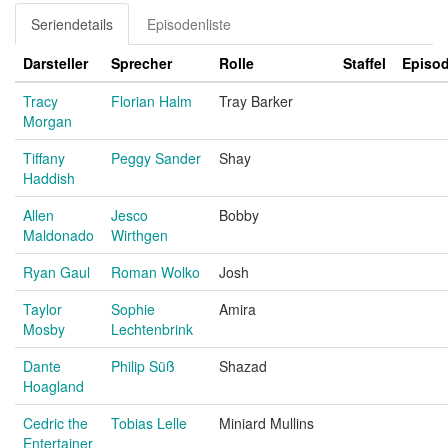
Seriendetails
Episodenliste
Darsteller
Sprecher
Rolle
Staffel
Episo
Tracy
Florian Halm
Tray Barker
Morgan
Tiffany
Peggy Sander
Shay
Haddish
Allen
Jesco
Bobby
Maldonado
Wirthgen
Ryan Gaul
Roman Wolko
Josh
Taylor
Sophie
Amira
Mosby
Lechtenbrink
Dante
Philip Süß
Shazad
Hoagland
Cedric the
Tobias Lelle
Miniard Mullins
Entertainer