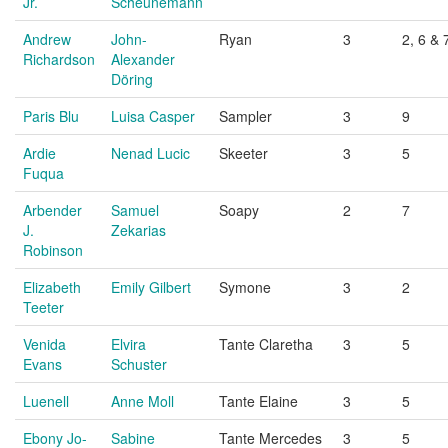
Jr.
Scheunemann
Andrew
John-
Ryan
3
2, 6 & 
Richardson
Alexander
Döring
Paris Blu
Luisa Casper
Sampler
3
9
Ardie
Nenad Lucic
Skeeter
3
5
Fuqua
Arbender
Samuel
Soapy
2
7
J.
Zekarias
Robinson
Elizabeth
Emily Gilbert
Symone
3
2
Teeter
Venida
Elvira
Tante Claretha
3
5
Evans
Schuster
Luenell
Anne Moll
Tante Elaine
3
5
Ebony Jo-
Sabine
Tante Mercedes
3
5