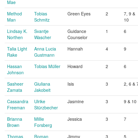
Mae
Method
Tobias
Green Eyes
2
7, 9 &
Man
Schmitz
10
Lindsay K.
Svantje
Guidance
1
6
Northen
Wascher
Counselor
Talia Light
Anna Lucia
Hannah
4
9
Rake
Gustmann
Hassan
Tobias Müller
Howard
2
6
Johnson
Sasheer
Giuliana
Isis
3
2, 6 & 
Zamata
Jakobeit
Cassandra
Ulrike
Jasmine
3
9 & 10
Freeman
Stürzbecher
Brianna
Millie
Jessica
3
7
Brown
Forsberg
Thomas
Roman
Jimmy
3
5