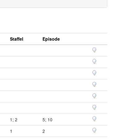
Staffel
Episode
1; 2
5; 10
1
2