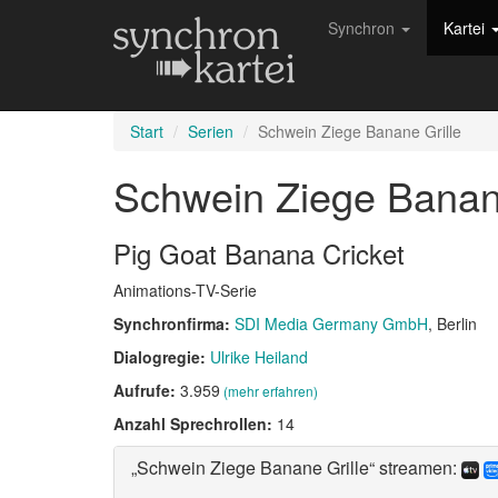
Synchron
Kartei
Start
Serien
Schwein Ziege Banane Grille
Schwein Ziege Banan
Pig Goat Banana Cricket
Animations-TV-Serie
Synchronfirma:
SDI Media Germany GmbH
, Berlin
Dialogregie:
Ulrike Heiland
Aufrufe:
3.959
(mehr erfahren)
Anzahl Sprechrollen:
14
„Schwein Ziege Banane Grille“ streamen: