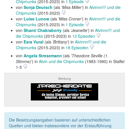
Chipmunks
(2015-2023) in
1 Episode
von
Sonja Deutsch
(als
'Miss Miller'
) in
Alvinnn!!! und die
Chipmunks
(2015-2023)
von
Luise Lunow
(als
'Miss Croner'
) in
Alvinnn!!! und die
Chipmunks
(2015-2023) in
1 Episode
von
Shanti Chakraborty
(als
'Jeanette'
) in
Alvinnn!!! und
die Chipmunks
(2015-2023) in
12 Episoden
von
Esra Vural
(als
'Brittany'
) in
Alvinnn!!! und die
Chipmunks
(2015-2023) in
18 Episoden
von
Angela Stresemann
(als
'Theodore Seville (1.
Stimme)'
) in
Alvin und die Chipmunks
(1983-1990) in Staffel
1-5
Werbung
Die Besetzungsangaben basieren auf unterschiedlichen
Quellen und bieten insbesondere vor der Erstaufführung