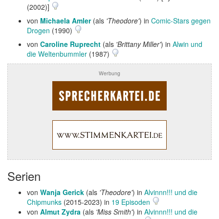
(2002)]
von
Michaela Amler
(als
'Theodore'
) in
Comic-Stars gegen
Drogen
(1990)
von
Caroline Ruprecht
(als
'Brittany Miller'
) in
Alwin und
die Weltenbummler
(1987)
Werbung
Serien
von
Wanja Gerick
(als
'Theodore'
) in
Alvinnn!!! und die
Chipmunks
(2015-2023) in
19 Episoden
von
Almut Zydra
(als
'Miss Smith'
) in
Alvinnn!!! und die