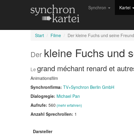
Synchron
Kartei
Start
Filme
Der kleine Fuchs und seine Freun
kleine Fuchs und 
Der
grand méchant renard et autres
Le
Animationsfilm
Synchronfirma:
TV+Synchron Berlin GmbH
Dialogregie:
Michael Pan
Aufrufe:
560
(mehr erfahren)
Anzahl Sprechrollen:
1
Darsteller