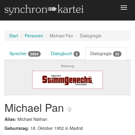
Navig
umsch
Start
Personen
Michael Pan
Dialogregie
Sprecher
Dialogbuch
Dialogregie
2064
5
35
Werbung
Michael Pan
Alias:
Michael Nathan
Geburtstag:
18. Oktober 1952 in Madrid