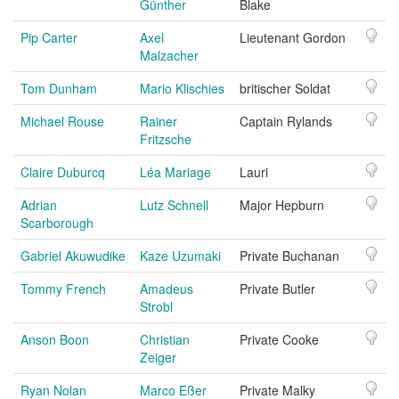
Günther
Blake
Pip Carter
Axel
Lieutenant Gordon
Malzacher
Tom Dunham
Mario Klischies
britischer Soldat
Michael Rouse
Rainer
Captain Rylands
Fritzsche
Claire Duburcq
Léa Mariage
Lauri
Adrian
Lutz Schnell
Major Hepburn
Scarborough
Gabriel Akuwudike
Kaze Uzumaki
Private Buchanan
Tommy French
Amadeus
Private Butler
Strobl
Anson Boon
Christian
Private Cooke
Zeiger
Ryan Nolan
Marco Eßer
Private Malky