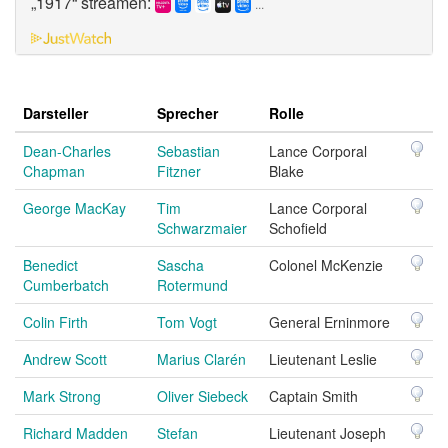
„1917“ streamen:
...
Darsteller
Sprecher
Rolle
Dean-Charles
Sebastian
Lance Corporal
Chapman
Fitzner
Blake
George MacKay
Tim
Lance Corporal
Schwarzmaier
Schofield
Benedict
Sascha
Colonel McKenzie
Cumberbatch
Rotermund
Colin Firth
Tom Vogt
General Erninmore
Andrew Scott
Marius Clarén
Lieutenant Leslie
Mark Strong
Oliver Siebeck
Captain Smith
Richard Madden
Stefan
Lieutenant Joseph