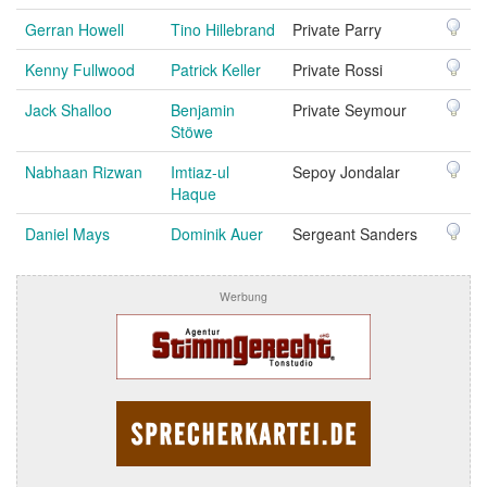
Gerran Howell
Tino Hillebrand
Private Parry
Kenny Fullwood
Patrick Keller
Private Rossi
Jack Shalloo
Benjamin
Private Seymour
Stöwe
Nabhaan Rizwan
Imtiaz-ul
Sepoy Jondalar
Haque
Daniel Mays
Dominik Auer
Sergeant Sanders
Werbung