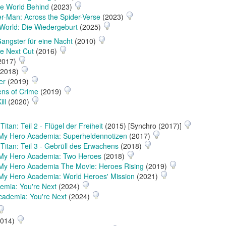
he World Behind
(2023)
er-Man: Across the Spider-Verse
(2023)
 World: Die Wiedergeburt
(2025)
Gangster für eine Nacht
(2010)
e Next Cut
(2016)
2017)
2018)
er
(2019)
ens of Crime
(2019)
ll
(2020)
Titan: Teil 2 - Flügel der Freiheit
(2015) [Synchro (2017)]
My Hero Academia: Superheldennotizen
(2017)
 Titan: Teil 3 - Gebrüll des Erwachens
(2018)
My Hero Academia: Two Heroes
(2018)
My Hero Academia The Movie: Heroes Rising
(2019)
My Hero Academia: World Heroes' Mission
(2021)
emia: You're Next
(2024)
ademia: You're Next
(2024)
014)