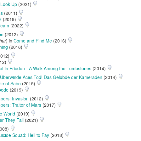
 Look Up
(2021)
ss
(2011)
2
(2019)
Team
(2022)
on
(2012)
hur
) in
Come and Find Me
(2016)
ning
(2016)
2012)
12)
et in Frieden - A Walk Among the Tombstones
(2014)
 Überwinde Aces Tod! Das Gelübde der Kameraden
(2014)
de of Sabo
(2015)
pede
(2019)
opers: Invasion
(2012)
pers: Traitor of Mars
(2017)
he World
(2019)
er They Fall
(2021)
008)
uicide Squad: Hell to Pay
(2018)