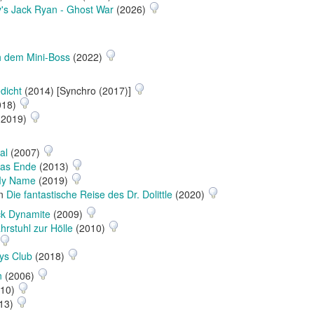
's Jack Ryan - Ghost War
(2026)
h dem Mini-Boss
(2022)
dicht
(2014) [Synchro (2017)]
018)
(2019)
al
(2007)
das Ende
(2013)
 My Name
(2019)
in
Die fantastische Reise des Dr. Dolittle
(2020)
ck Dynamite
(2009)
ahrstuhl zur Hölle
(2010)
oys Club
(2018)
n
(2006)
10)
13)