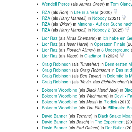
Wendell Pierce
(als
James Greer
) in
Tom Clancy
RZA
(als
Ron
) in
Life in a Year
(2020)
RZA
(als
Harry Mansell
) in
Nobody
(2021)
RZA
(als
'Biker'
) in
Minions - Auf der Suche nac
RZA
(als
Harry Mansell
) in
Nobody 2
(2025)
Lior Raz
(als
Niras Ehemann
) in
Ich habe ein Ge
Lior Raz
(als
Isser Harel
) in
Operation Finale
(2
Lior Raz
(als
Rovach Alimov
) in
6 Underground
Lior Raz
(als
Viggo
) in
Gladiator II
(2024)
Craig Robinson
(als
Türsteher
) in
Beim ersten M
Craig Robinson
(als
Craig Robinson
) in
Das ist 
Craig Robinson
(als
Ben Taylor
) in
Dolemite Is
Craig Robinson
(als
'Kevin, das Eichhörnchen'
) 
Bokeem Woodbine
(als
Black Hand Jack
) in
Bla
Bokeem Woodbine
(als
Wachmann
) in
Devil - F
Bokeem Woodbine
(als
Moss
) in
Riddick
(2013)
Bokeem Woodbine
(als
Tim Pitt
) in
Billionaire B
David Banner
(als
Terrone
) in
Black Snake Moa
David Banner
(als
Bosch
) in
The Experiment
(20
David Banner
(als
Earl Gaines
) in
Der Butler
(20