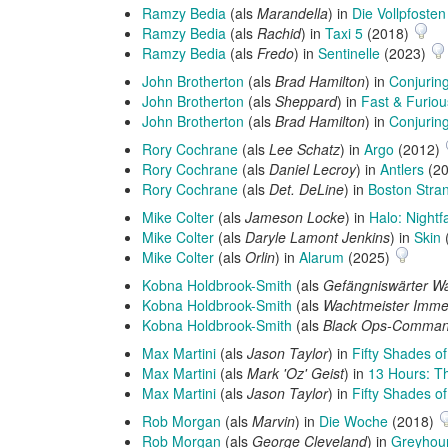
Ramzy Bedia
(als
Marandella
) in
Die Vollpfoste
Ramzy Bedia
(als
Rachid
) in
Taxi 5
(2018)
Ramzy Bedia
(als
Fredo
) in
Sentinelle
(2023)
John Brotherton
(als
Brad Hamilton
) in
Conjurin
John Brotherton
(als
Sheppard
) in
Fast & Furiou
John Brotherton
(als
Brad Hamilton
) in
Conjuring
Rory Cochrane
(als
Lee Schatz
) in
Argo
(2012)
Rory Cochrane
(als
Daniel Lecroy
) in
Antlers
(2
Rory Cochrane
(als
Det. DeLine
) in
Boston Stran
Mike Colter
(als
Jameson Locke
) in
Halo: Nightfa
Mike Colter
(als
Daryle Lamont Jenkins
) in
Skin
Mike Colter
(als
Orlin
) in
Alarum
(2025)
Kobna Holdbrook-Smith
(als
Gefängniswärter Wa
Kobna Holdbrook-Smith
(als
Wachtmeister Imme
Kobna Holdbrook-Smith
(als
Black Ops-Comman
Max Martini
(als
Jason Taylor
) in
Fifty Shades o
Max Martini
(als
Mark 'Oz' Geist
) in
13 Hours: Th
Max Martini
(als
Jason Taylor
) in
Fifty Shades of
Rob Morgan
(als
Marvin
) in
Die Woche
(2018)
Rob Morgan
(als
George Cleveland
) in
Greyhoun