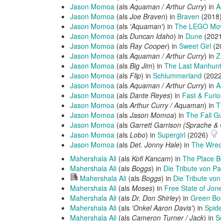
Jason Momoa
(als
Aquaman / Arthur Curry
) in
A
Jason Momoa
(als
Joe Braven
) in
Braven
(2018
Jason Momoa
(als
'Aquaman'
) in
The LEGO Mov
Jason Momoa
(als
Duncan Idaho
) in
Dune
(202
Jason Momoa
(als
Ray Cooper
) in
Sweet Girl
(2
Jason Momoa
(als
Aquaman / Arthur Curry
) in
Z
Jason Momoa
(als
Big Jim
) in
The Last Manhun
Jason Momoa
(als
Flip
) in
Schlummerland
(202
Jason Momoa
(als
Aquaman / Arthur Curry
) in
A
Jason Momoa
(als
Dante Reyes
) in
Fast & Furi
Jason Momoa
(als
Arthur Curry / Aquaman
) in
T
Jason Momoa
(als
Jason Momoa
) in
The Fall G
Jason Momoa
(als
Garrett Garrison (Sprache &
Jason Momoa
(als
Lobo
) in
Supergirl
(2026)
Jason Momoa
(als
Det. Jonny Hale
) in
The Wrec
Mahershala Ali
(als
Kofi Kancam
) in
The Place B
Mahershala Ali
(als
Boggs
) in
Die Tribute von Pa
Hörprobe
Mahershala Ali
(als
Boggs
) in
Die Tribute von
abspielen
Mahershala Ali
(als
Moses
) in
Free State of Jon
Mahershala Ali
(als
Dr. Don Shirley
) in
Green Bo
Mahershala Ali
(als
'Onkel Aaron Davis'
) in
Spid
Mahershala Ali
(als
Cameron Turner / Jack
) in
S