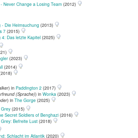
n - Never Change a Losing Team
(2012)
g - Die Heimsuchung
(2013)
s 7
(2015)
 4: Das letzte Kapitel
(2025)
021)
gler
(2023)
ll
(2014)
(2018)
lker
) in
Paddington 2
(2017)
rfreund (Sprache)
) in
Wonka
(2023)
der
) in
The Gorge
(2025)
f Grey
(2015)
e Secret Soldiers of Benghazi
(2016)
 Grey: Befreite Lust
(2018)
d: Schlacht im Atlantik
(2020)