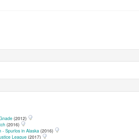
 Gnade
(2012)
tch
(2016)
 - Spurlos in Alaska
(2016)
ustice League
(2017)