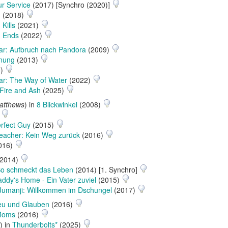
ur Service
(2017) [Synchro (2020)]
n
(2018)
Kills
(2021)
n Ends
(2022)
ar: Aufbruch nach Pandora
(2009)
hnung
(2013)
5)
ar: The Way of Water
(2022)
 Fire and Ash
(2025)
atthews
) in
8 Blickwinkel
(2008)
)
rfect Guy
(2015)
eacher: Kein Weg zurück
(2016)
016)
2014)
 So schmeckt das Leben
(2014) [1. Synchro]
ddy's Home - Ein Vater zuviel
(2015)
Jumanji: Willkommen im Dschungel
(2017)
eu und Glauben
(2016)
Moms
(2016)
) in
Thunderbolts*
(2025)