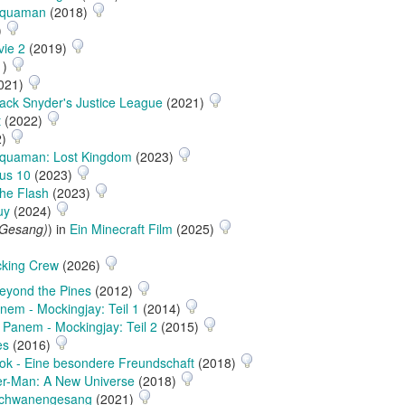
quaman
(2018)
)
ie 2
(2019)
1)
021)
ack Snyder's Justice League
(2021)
t
(2022)
2)
quaman: Lost Kingdom
(2023)
ous 10
(2023)
he Flash
(2023)
uy
(2024)
 Gesang)
) in
Ein Minecraft Film
(2025)
king Crew
(2026)
eyond the Pines
(2012)
nem - Mockingjay: Teil 1
(2014)
 Panem - Mockingjay: Teil 2
(2015)
es
(2016)
ok - Eine besondere Freundschaft
(2018)
er-Man: A New Universe
(2018)
chwanengesang
(2021)