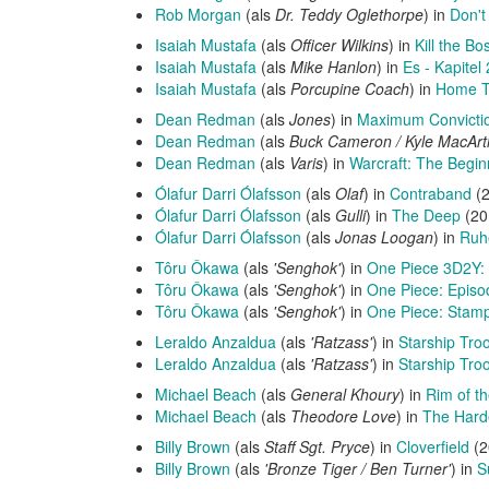
Rob Morgan
(als
Dr. Teddy Oglethorpe
) in
Don't
Isaiah Mustafa
(als
Officer Wilkins
) in
Kill the Bo
Isaiah Mustafa
(als
Mike Hanlon
) in
Es - Kapitel 
Isaiah Mustafa
(als
Porcupine Coach
) in
Home 
Dean Redman
(als
Jones
) in
Maximum Convicti
Dean Redman
(als
Buck Cameron / Kyle MacArt
Dean Redman
(als
Varis
) in
Warcraft: The Begin
Ólafur Darri Ólafsson
(als
Olaf
) in
Contraband
(
Ólafur Darri Ólafsson
(als
Gulli
) in
The Deep
(20
Ólafur Darri Ólafsson
(als
Jonas Loogan
) in
Ruh
Tôru Ôkawa
(als
'Senghok'
) in
One Piece 3D2Y:
Tôru Ôkawa
(als
'Senghok'
) in
One Piece: Episo
Tôru Ôkawa
(als
'Senghok'
) in
One Piece: Stam
Leraldo Anzaldua
(als
'Ratzass'
) in
Starship Tro
Leraldo Anzaldua
(als
'Ratzass'
) in
Starship Troo
Michael Beach
(als
General Khoury
) in
Rim of t
Michael Beach
(als
Theodore Love
) in
The Hard
Billy Brown
(als
Staff Sgt. Pryce
) in
Cloverfield
(2
Billy Brown
(als
'Bronze Tiger / Ben Turner'
) in
S