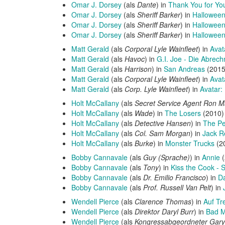
Omar J. Dorsey
(als
Dante
) in
Thank You for Yo
Omar J. Dorsey
(als
Sheriff Barker
) in
Hallowee
Omar J. Dorsey
(als
Sheriff Barker
) in
Halloween 
Omar J. Dorsey
(als
Sheriff Barker
) in
Hallowee
Matt Gerald
(als
Corporal Lyle Wainfleet
) in
Avat
Matt Gerald
(als
Havoc
) in
G.I. Joe - Die Abrec
Matt Gerald
(als
Harrison
) in
San Andreas
(201
Matt Gerald
(als
Corporal Lyle Wainfleet
) in
Avat
Matt Gerald
(als
Corp. Lyle Wainfleet
) in
Avatar:
Holt McCallany
(als
Secret Service Agent Ron M
Holt McCallany
(als
Wade
) in
The Losers
(2010
Holt McCallany
(als
Detective Hansen
) in
The Pe
Holt McCallany
(als
Col. Sam Morgan
) in
Jack R
Holt McCallany
(als
Burke
) in
Monster Trucks
(2
Bobby Cannavale
(als
Guy (Sprache)
) in
Annie
(
Bobby Cannavale
(als
Tony
) in
Kiss the Cook -
Bobby Cannavale
(als
Dr. Emilio Francisco
) in
Da
Bobby Cannavale
(als
Prof. Russell Van Pelt
) in
Wendell Pierce
(als
Clarence Thomas
) in
Auf Tr
Wendell Pierce
(als
Direktor Daryl Burr
) in
Bad 
Wendell Pierce
(als
Kongressabgeordneter Gary