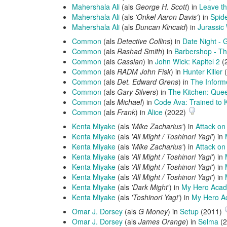
Mahershala Ali
(als
George H. Scott
) in
Leave t
Mahershala Ali
(als
'Onkel Aaron Davis'
) in
Spid
Mahershala Ali
(als
Duncan Kincaid
) in
Jurassic
Common
(als
Detective Collins
) in
Date Night - 
Common
(als
Rashad Smith
) in
Barbershop - Th
Common
(als
Cassian
) in
John Wick: Kapitel 2
(
Common
(als
RADM John Fisk
) in
Hunter Killer
(
Common
(als
Det. Edward Grens
) in
The Inform
Common
(als
Gary Silvers
) in
The Kitchen: Que
Common
(als
Michael
) in
Code Ava: Trained to Ki
Common
(als
Frank
) in
Alice
(2022)
Kenta Miyake
(als
'Mike Zacharius'
) in
Attack on 
Kenta Miyake
(als
'All Might / Toshinori Yagi'
) in
Kenta Miyake
(als
'Mike Zacharius'
) in
Attack on
Kenta Miyake
(als
'All Might / Toshinori Yagi'
) in
Kenta Miyake
(als
'All Might / Toshinori Yagi'
) in
Kenta Miyake
(als
'All Might / Toshinori Yagi'
) in
Kenta Miyake
(als
'Dark Might'
) in
My Hero Acad
Kenta Miyake
(als
'Toshinori Yagi'
) in
My Hero Ac
Omar J. Dorsey
(als
G Money
) in
Setup
(2011)
Omar J. Dorsey
(als
James Orange
) in
Selma
(2