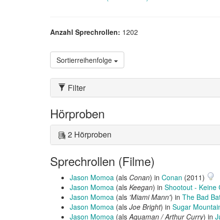
Anzahl Sprechrollen:
1202
Sortierreihenfolge
Filter
Hörproben
2 Hörproben
Sprechrollen (Filme)
Jason Momoa
(als
Conan
) in
Conan
(2011)
Jason Momoa
(als
Keegan
) in
Shootout - Keine
Jason Momoa
(als
'Miami Mann'
) in
The Bad Ba
Jason Momoa
(als
Joe Bright
) in
Sugar Mountain
Jason Momoa
(als
Aquaman / Arthur Curry
) in
J