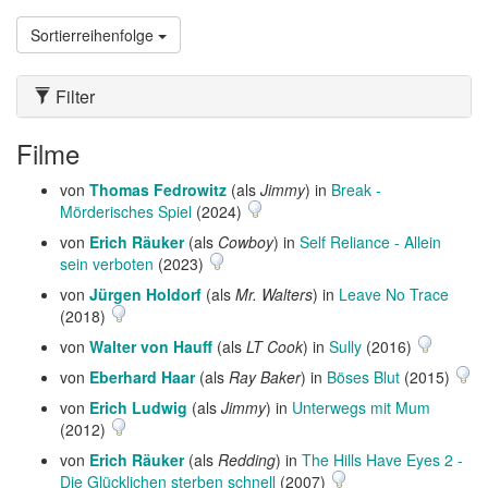
Sortierreihenfolge
Filter
Filme
von
Thomas Fedrowitz
(als
Jimmy
) in
Break -
Mörderisches Spiel
(2024)
von
Erich Räuker
(als
Cowboy
) in
Self Reliance - Allein
sein verboten
(2023)
von
Jürgen Holdorf
(als
Mr. Walters
) in
Leave No Trace
(2018)
von
Walter von Hauff
(als
LT Cook
) in
Sully
(2016)
von
Eberhard Haar
(als
Ray Baker
) in
Böses Blut
(2015)
von
Erich Ludwig
(als
Jimmy
) in
Unterwegs mit Mum
(2012)
von
Erich Räuker
(als
Redding
) in
The Hills Have Eyes 2 -
Die Glücklichen sterben schnell
(2007)