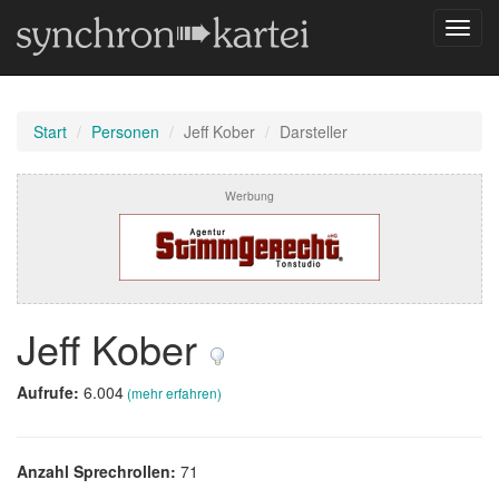
Navig
umsch
Start
Personen
Jeff Kober
Darsteller
Werbung
Jeff Kober
Aufrufe:
6.004
(mehr erfahren)
Anzahl Sprechrollen:
71