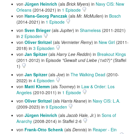
von
Jürgen Heinrich
(als
Brick Myers
) in
Navy CIS: New
Orleans
(2014-2021) in
1 Episode
von
Hans-Georg Panczak
(als
Mr. McMullen
) in
Bosch
(2014-2021) in
1 Episode
von
Sven Brieger
(als
Jupiter
) in
Shameless
(2011-2021)
in
2 Episoden
von
Oliver Stritzel
(als
Vermieter Remy
) in
New Girl
(2011-
2018) in
3 Episoden
von
Jan Spitzer
(als
Harry Lee Reddin
) in
Breakout Kings
(2011-2012) in Episode
"Gewalt und Liebe (1x07)"
(Staffel
1)
von
Jan Spitzer
(als
Joe
) in
The Walking Dead
(2010-
2022) in
4 Episoden
von
Matti Klemm
(als
Toomey
) in
Law & Order: Los
Angeles
(2010-2011) in
1 Episode
von
Oliver Stritzel
(als
Harris Keane
) in
Navy CIS: L.A.
(2009-2023) in
9 Episoden
von
Jürgen Heinrich
(als
Jacob Hale, Jr.
) in
Sons of
Anarchy
(2008-2014) in Staffel 2-6
von
Frank-Otto Schenk
(als
Dennis
) in
Reaper - Ein