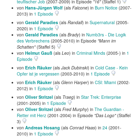
teuflischer Job
(2007-2009) in Episode
"16"
(Staffel 1)
von
Hans-Jürgen Wolf
(als
Falcone
) in
Burn Notice
(2007-
2013) in
1 Episode
von
Gerald Paradies
(als
Randall
) in
Supernatural
(2005-
2020) in
1 Episode
von
Gerald Paradies
(als
Brady
) in
Numb3rs - Die Logik
des Verbrechens
(2005-2010) in Episode
"Mann im
Schatten"
(Staffel 5)
von
Helmut Gauß
(als
Leo
) in
Criminal Minds
(2005-) in
1
Episode
von
Erich Räuker
(als
Jack Dubinski
) in
Cold Case - Kein
Opfer ist je vergessen
(2003-2010) in
1 Episode
von
Erich Räuker
(als
Glenn Harper
) in
CSI: Miami
(2002-
2012) in
1 Episode
von
Oliver Stritzel
(als
Traeg
) in
Star Trek: Enterprise
(2001-2005) in
1 Episode
von
Oliver Stritzel
(als
Fred Murphy
) in
The Guardian -
Retter mit Herz
(2001-2004) in Episode
"Das Logo"
(Staffel
3)
von
Andreas Hosang
(als
Conrad Haas
) in
24
(2001-
2010) in
1 Episode