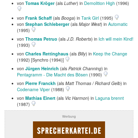
von
Tomas Kröger
(als
Luther
) in
Demolition High
(1996)
von
Frank Schaff
(als
Booga
) in
Tank Girl
(1995)
von
Stephan Schleberger
(als
Major West
) in
Automatic
(1995)
von
Thomas Petruo
(als
J.D. Roberts
) in
Ich will mein Kind!
(1993)
von
Charles Rettinghaus
(als
Billy
) in
Keep the Change
(1992) [Synchro (1994)]
von
Jürgen Heinrich
(als
Patrick Channing
) in
Pentagramm - Die Macht des Bösen
(1990)
von
Pierre Franckh
(als
Matt Thomas / Richard Gelb
) in
Codename Viper
(1988)
von
Mathias Einert
(als
Vic Harmon
) in
Laguna brennt
(1987)
Werbung