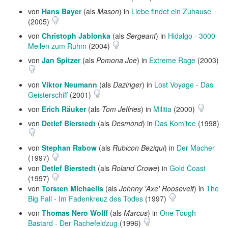
von
Hans Bayer
(als
Mason
) in
Liebe findet ein Zuhause
(2005)
von
Christoph Jablonka
(als
Sergeant
) in
Hidalgo - 3000
Meilen zum Ruhm
(2004)
von
Jan Spitzer
(als
Pomona Joe
) in
Extreme Rage
(2003)
von
Viktor Neumann
(als
Dazinger
) in
Lost Voyage - Das
Geisterschiff
(2001)
von
Erich Räuker
(als
Tom Jeffries
) in
Militia
(2000)
von
Detlef Bierstedt
(als
Desmond
) in
Das Komitee
(1998)
von
Stephan Rabow
(als
Rubicon Beziqui
) in
Der Macher
(1997)
von
Detlef Bierstedt
(als
Roland Crowe
) in
Gold Coast
(1997)
von
Torsten Michaelis
(als
Johnny 'Axe' Roosevelt
) in
The
Big Fall - Im Fadenkreuz des Todes
(1997)
von
Thomas Nero Wolff
(als
Marcus
) in
One Tough
Bastard - Der Rachefeldzug
(1996)