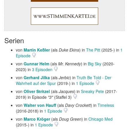
Serien
von
Martin Keßler
(als
Duke Ekins
) in
The Pitt
(2025-) in
1
Episode
von
Gunnar Helm
(als
Mr. Kennedy
) in
Big Sky
(2020-
2023) in
3 Episoden
von
Gerhard Jilka
(als
Jerbic
) in
Truth Be Told - Der
Wahrheit auf der Spur
(2019-) in
1 Episode
von
Oliver Stritzel
(als
Jacques
) in
Sneaky Pete
(2017-
2019) in Episode
"3"
(Staffel 3)
von
Walter von Hauff
(als
Davy Crockett
) in
Timeless
(2016-2018) in
1 Episode
von
Marco Kröger
(als
Doug Green
) in
Chicago Med
(2015-) in
1 Episode