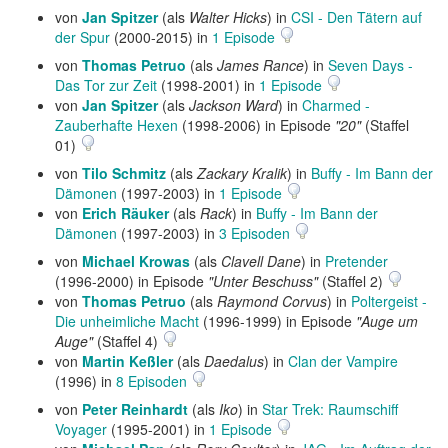
von
Jan Spitzer
(als
Walter Hicks
) in
CSI - Den Tätern auf
der Spur
(2000-2015) in
1 Episode
von
Thomas Petruo
(als
James Rance
) in
Seven Days -
Das Tor zur Zeit
(1998-2001) in
1 Episode
von
Jan Spitzer
(als
Jackson Ward
) in
Charmed -
Zauberhafte Hexen
(1998-2006) in Episode
"20"
(Staffel
01)
von
Tilo Schmitz
(als
Zackary Kralik
) in
Buffy - Im Bann der
Dämonen
(1997-2003) in
1 Episode
von
Erich Räuker
(als
Rack
) in
Buffy - Im Bann der
Dämonen
(1997-2003) in
3 Episoden
von
Michael Krowas
(als
Clavell Dane
) in
Pretender
(1996-2000) in Episode
"Unter Beschuss"
(Staffel 2)
von
Thomas Petruo
(als
Raymond Corvus
) in
Poltergeist -
Die unheimliche Macht
(1996-1999) in Episode
"Auge um
Auge"
(Staffel 4)
von
Martin Keßler
(als
Daedalus
) in
Clan der Vampire
(1996) in
8 Episoden
von
Peter Reinhardt
(als
Iko
) in
Star Trek: Raumschiff
Voyager
(1995-2001) in
1 Episode