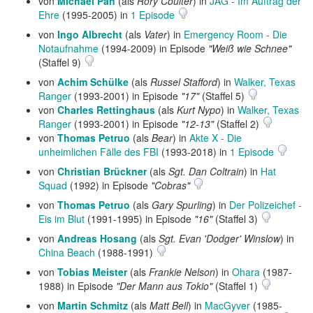
von
Michael Pan
(als
Rory Coulter
) in
JAG - Im Auftrag der
Ehre
(1995-2005) in
1 Episode
von
Ingo Albrecht
(als
Vater
) in
Emergency Room - Die
Notaufnahme
(1994-2009) in Episode
"Weiß wie Schnee"
(Staffel 9)
von
Achim Schülke
(als
Russel Stafford
) in
Walker, Texas
Ranger
(1993-2001) in Episode
"17"
(Staffel 5)
von
Charles Rettinghaus
(als
Kurt Nypo
) in
Walker, Texas
Ranger
(1993-2001) in Episode
"12-13"
(Staffel 2)
von
Thomas Petruo
(als
Bear
) in
Akte X - Die
unheimlichen Fälle des FBI
(1993-2018) in
1 Episode
von
Christian Brückner
(als
Sgt. Dan Coltrain
) in
Hat
Squad
(1992) in Episode
"Cobras"
von
Thomas Petruo
(als
Gary Spurling
) in
Der Polizeichef -
Eis im Blut
(1991-1995) in Episode
"16"
(Staffel 3)
von
Andreas Hosang
(als
Sgt. Evan 'Dodger' Winslow
) in
China Beach
(1988-1991)
von
Tobias Meister
(als
Frankie Nelson
) in
Ohara
(1987-
1988) in Episode
"Der Mann aus Tokio"
(Staffel 1)
von
Martin Schmitz
(als
Matt Bell
) in
MacGyver
(1985-