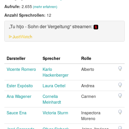
Aufrufe:
2.655
(mehr erfahren)
Anzahl Sprechrollen:
12
„Tu hijo - Sohn der Vergeltung“ streamen:
Darsteller
Sprecher
Rolle
Vicente Romero
Karlo
Alberto
Hackenberger
Ester Expósito
Laura Oettel
Andrea
Ana Wagener
Cornelia
Carmen
Meinhardt
Sauce Ena
Victoria Sturm
Inspectora
Moreno
José Coronado
Oliver Siebeck
Jaime Jiménez