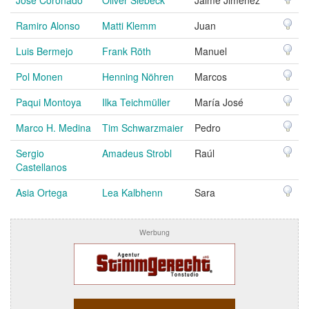
Ramiro Alonso
Matti Klemm
Juan
Luis Bermejo
Frank Röth
Manuel
Pol Monen
Henning Nöhren
Marcos
Paqui Montoya
Ilka Teichmüller
María José
Marco H. Medina
Tim Schwarzmaier
Pedro
Sergio
Amadeus Strobl
Raúl
Castellanos
Asia Ortega
Lea Kalbhenn
Sara
Werbung