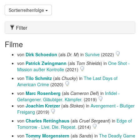
Sortierreihenfolge
Filter
Filme
von
Dirk Schoedon
(als
Dr. M
) in
Survive
(2022)
von
Patrick Zwingmann
(als
Tom Shields
) in
One Shot -
Mission außer Kontrolle
(2021)
von
Tilo Schmitz
(als
Chucky
) in
The Last Days of
American Crime
(2020)
von
Marc Rosenberg
(als
Cameron Dell
) in
Infidel -
Gefangener. Gläubiger. Kämpfer.
(2019)
von
Joachim Kretzer
(als
Stokes
) in
Avengement - Blutiger
Freigang
(2019)
von
Charles Rettinghaus
(als
Cruel Sergeant
) in
Edge of
Tomorrow - Live. Die. Repeat.
(2014)
von
Tommy Morgenstern
(als
Sands
) in
The Deadly Game