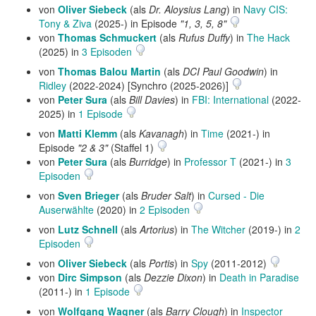
von
Oliver Siebeck
(als
Dr. Aloysius Lang
) in
Navy CIS:
Tony & Ziva
(2025-) in Episode
"1, 3, 5, 8"
von
Thomas Schmuckert
(als
Rufus Duffy
) in
The Hack
(2025) in
3 Episoden
von
Thomas Balou Martin
(als
DCI Paul Goodwin
) in
Ridley
(2022-2024) [Synchro (2025-2026)]
von
Peter Sura
(als
Bill Davies
) in
FBI: International
(2022-
2025) in
1 Episode
von
Matti Klemm
(als
Kavanagh
) in
Time
(2021-) in
Episode
"2 & 3"
(Staffel 1)
von
Peter Sura
(als
Burridge
) in
Professor T
(2021-) in
3
Episoden
von
Sven Brieger
(als
Bruder Salt
) in
Cursed - Die
Auserwählte
(2020) in
2 Episoden
von
Lutz Schnell
(als
Artorius
) in
The Witcher
(2019-) in
2
Episoden
von
Oliver Siebeck
(als
Portis
) in
Spy
(2011-2012)
von
Dirc Simpson
(als
Dezzie Dixon
) in
Death in Paradise
(2011-) in
1 Episode
von
Wolfgang Wagner
(als
Barry Clough
) in
Inspector