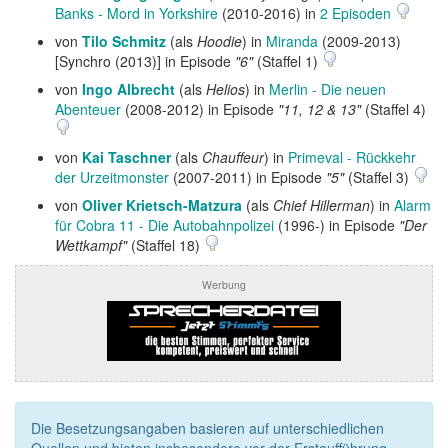
Banks - Mord in Yorkshire
(2010-2016) in
2 Episoden
von
Tilo Schmitz
(als
Hoodie
) in
Miranda
(2009-2013)
[Synchro (2013)] in Episode
"6"
(Staffel 1)
von
Ingo Albrecht
(als
Helios
) in
Merlin - Die neuen
Abenteuer
(2008-2012) in Episode
"11, 12 & 13"
(Staffel 4)
von
Kai Taschner
(als
Chauffeur
) in
Primeval - Rückkehr
der Urzeitmonster
(2007-2011) in Episode
"5"
(Staffel 3)
von
Oliver Krietsch-Matzura
(als
Chief Hillerman
) in
Alarm
für Cobra 11 - Die Autobahnpolizei
(1996-) in Episode
"Der
Wettkampf"
(Staffel 18)
Werbung
Die Besetzungsangaben basieren auf unterschiedlichen