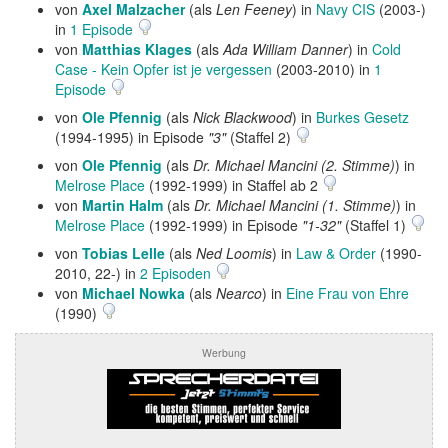
von
Axel Malzacher
(als
Len Feeney
) in
Navy CIS
(2003-)
in
1 Episode
von
Matthias Klages
(als
Ada William Danner
) in
Cold
Case - Kein Opfer ist je vergessen
(2003-2010) in
1
Episode
von
Ole Pfennig
(als
Nick Blackwood
) in
Burkes Gesetz
(1994-1995) in Episode
"3"
(Staffel 2)
von
Ole Pfennig
(als
Dr. Michael Mancini (2. Stimme)
) in
Melrose Place
(1992-1999) in Staffel ab 2
von
Martin Halm
(als
Dr. Michael Mancini (1. Stimme)
) in
Melrose Place
(1992-1999) in Episode
"1-32"
(Staffel 1)
von
Tobias Lelle
(als
Ned Loomis
) in
Law & Order
(1990-
2010, 22-) in
2 Episoden
von
Michael Nowka
(als
Nearco
) in
Eine Frau von Ehre
(1990)
Werbung