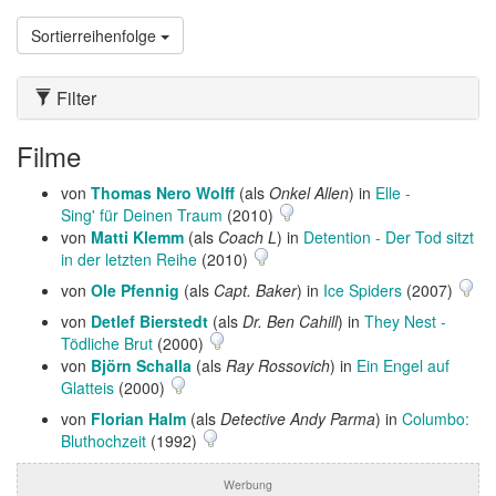
Sortierreihenfolge
Filter
Filme
von
Thomas Nero Wolff
(als
Onkel Allen
) in
Elle -
Sing' für Deinen Traum
(2010)
von
Matti Klemm
(als
Coach L
) in
Detention - Der Tod sitzt
in der letzten Reihe
(2010)
von
Ole Pfennig
(als
Capt. Baker
) in
Ice Spiders
(2007)
von
Detlef Bierstedt
(als
Dr. Ben Cahill
) in
They Nest -
Tödliche Brut
(2000)
von
Björn Schalla
(als
Ray Rossovich
) in
Ein Engel auf
Glatteis
(2000)
von
Florian Halm
(als
Detective Andy Parma
) in
Columbo:
Bluthochzeit
(1992)
Werbung