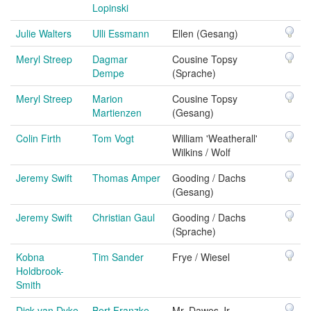
Lopinski
Julie Walters
Ulli Essmann
Ellen (Gesang)
Meryl Streep
Dagmar
Cousine Topsy
Dempe
(Sprache)
Meryl Streep
Marion
Cousine Topsy
Martienzen
(Gesang)
Colin Firth
Tom Vogt
William 'Weatherall'
Wilkins / Wolf
Jeremy Swift
Thomas Amper
Gooding / Dachs
(Gesang)
Jeremy Swift
Christian Gaul
Gooding / Dachs
(Sprache)
Kobna
Tim Sander
Frye / Wiesel
Holdbrook-
Smith
Dick van Dyke
Bert Franzke
Mr. Dawes Jr.