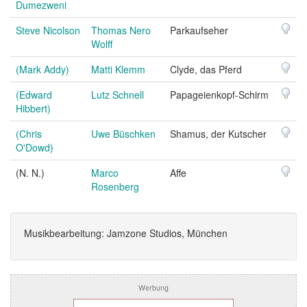
Dumezweni
Steve Nicolson
Thomas Nero
Parkaufseher
Wolff
(Mark Addy)
Matti Klemm
Clyde, das Pferd
(Edward
Lutz Schnell
Papageienkopf-Schirm
Hibbert)
(Chris
Uwe Büschken
Shamus, der Kutscher
O'Dowd)
(N. N.)
Marco
Affe
Rosenberg
Musikbearbeitung: Jamzone Studios, München
Werbung