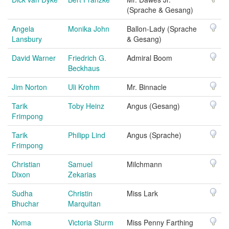
(Sprache & Gesang)
Angela
Monika John
Ballon-Lady (Sprache
Lansbury
& Gesang)
David Warner
Friedrich G.
Admiral Boom
Beckhaus
Jim Norton
Uli Krohm
Mr. Binnacle
Tarik
Toby Heinz
Angus (Gesang)
Frimpong
Tarik
Philipp Lind
Angus (Sprache)
Frimpong
Christian
Samuel
Milchmann
Dixon
Zekarias
Sudha
Christin
Miss Lark
Bhuchar
Marquitan
Noma
Victoria Sturm
Miss Penny Farthing