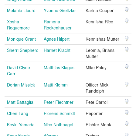
Melanie Liburd
Yvonne Greitzke
Karina Cooper
Xosha
Ramona
Kennisha Rice
Roquemore
Rockenhausen
Monique Grant
Agnes Hilpert
Kennishas Mutter
Sherri Shepherd
Harriet Kracht
Leomia, Brians
Mutter
David Clyde
Matthias Klages
Mike Paley
Carr
Dorian Missick
Matti Klemm
Officer Mick
Randolph
Matt Battaglia
Peter Flechtner
Pete Carroll
Chen Tang
Florens Schmidt
Reporter
Kevin Yamada
Nico Nothnagel
Richter Monk
Sean Norris
Werner
Trainer