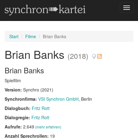
Navig
umsch
Start
Filme
Brian Banks
Brian Banks
(2018)
Brian Banks
Spielfilm
Version:
Synchro (2021)
Synchronfirma:
VSI Synchron GmbH
, Berlin
Dialogbuch:
Fritz Rott
Dialogregie:
Fritz Rott
Aufrufe:
2.649
(mehr erfahren)
Anzahl Sprechrollen:
19