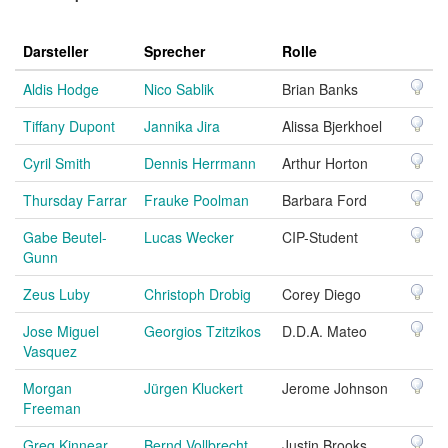
Darsteller
Sprecher
Rolle
Aldis Hodge
Nico Sablik
Brian Banks
Tiffany Dupont
Jannika Jira
Alissa Bjerkhoel
Cyril Smith
Dennis Herrmann
Arthur Horton
Thursday Farrar
Frauke Poolman
Barbara Ford
Gabe Beutel-
Lucas Wecker
CIP-Student
Gunn
Zeus Luby
Christoph Drobig
Corey Diego
Jose Miguel
Georgios Tzitzikos
D.D.A. Mateo
Vasquez
Morgan
Jürgen Kluckert
Jerome Johnson
Freeman
Greg Kinnear
Bernd Vollbrecht
Justin Brooks