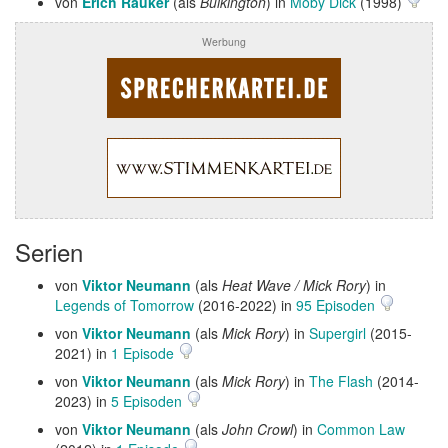
von
Erich Räuker
(als
Bulkington
) in
Moby Dick
(1998)
Werbung
Serien
von
Viktor Neumann
(als
Heat Wave / Mick Rory
) in
Legends of Tomorrow
(2016-2022) in
95 Episoden
von
Viktor Neumann
(als
Mick Rory
) in
Supergirl
(2015-
2021) in
1 Episode
von
Viktor Neumann
(als
Mick Rory
) in
The Flash
(2014-
2023) in
5 Episoden
von
Viktor Neumann
(als
John Crowl
) in
Common Law