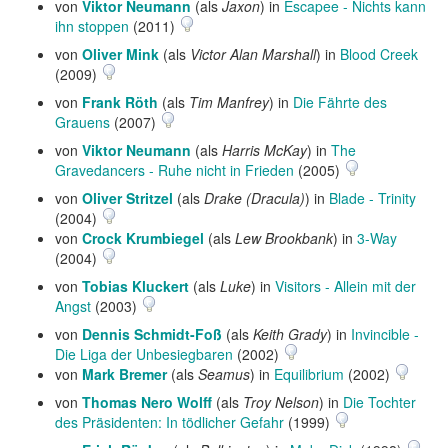
von
Viktor Neumann
(als
Jaxon
) in
Escapee - Nichts kann
ihn stoppen
(2011)
von
Oliver Mink
(als
Victor Alan Marshall
) in
Blood Creek
(2009)
von
Frank Röth
(als
Tim Manfrey
) in
Die Fährte des
Grauens
(2007)
von
Viktor Neumann
(als
Harris McKay
) in
The
Gravedancers - Ruhe nicht in Frieden
(2005)
von
Oliver Stritzel
(als
Drake (Dracula)
) in
Blade - Trinity
(2004)
von
Crock Krumbiegel
(als
Lew Brookbank
) in
3-Way
(2004)
von
Tobias Kluckert
(als
Luke
) in
Visitors - Allein mit der
Angst
(2003)
von
Dennis Schmidt-Foß
(als
Keith Grady
) in
Invincible -
Die Liga der Unbesiegbaren
(2002)
von
Mark Bremer
(als
Seamus
) in
Equilibrium
(2002)
von
Thomas Nero Wolff
(als
Troy Nelson
) in
Die Tochter
des Präsidenten: In tödlicher Gefahr
(1999)