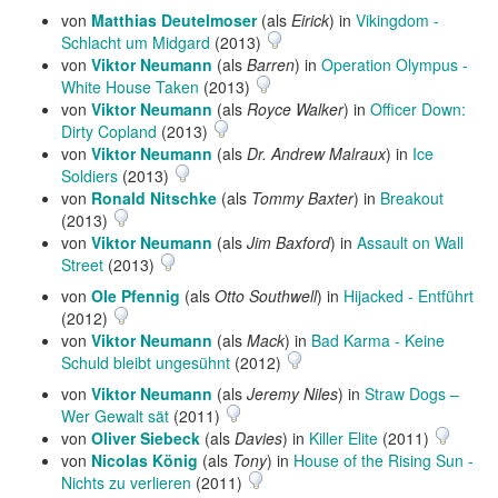
von
Matthias Deutelmoser
(als
Eirick
) in
Vikingdom -
Schlacht um Midgard
(2013)
von
Viktor Neumann
(als
Barren
) in
Operation Olympus -
White House Taken
(2013)
von
Viktor Neumann
(als
Royce Walker
) in
Officer Down:
Dirty Copland
(2013)
von
Viktor Neumann
(als
Dr. Andrew Malraux
) in
Ice
Soldiers
(2013)
von
Ronald Nitschke
(als
Tommy Baxter
) in
Breakout
(2013)
von
Viktor Neumann
(als
Jim Baxford
) in
Assault on Wall
Street
(2013)
von
Ole Pfennig
(als
Otto Southwell
) in
Hijacked - Entführt
(2012)
von
Viktor Neumann
(als
Mack
) in
Bad Karma - Keine
Schuld bleibt ungesühnt
(2012)
von
Viktor Neumann
(als
Jeremy Niles
) in
Straw Dogs –
Wer Gewalt sät
(2011)
von
Oliver Siebeck
(als
Davies
) in
Killer Elite
(2011)
von
Nicolas König
(als
Tony
) in
House of the Rising Sun -
Nichts zu verlieren
(2011)