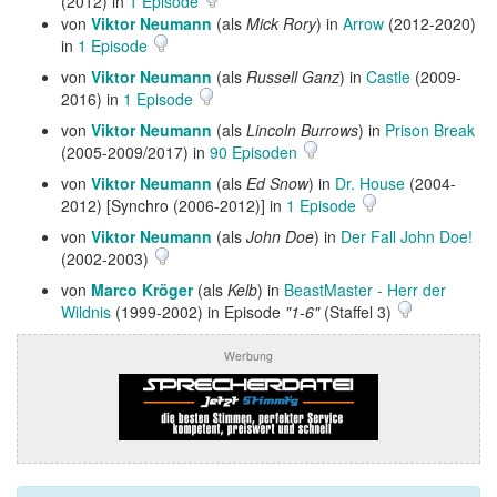
(2012) in
1 Episode
von
Viktor Neumann
(als
Mick Rory
) in
Arrow
(2012-2020)
in
1 Episode
von
Viktor Neumann
(als
Russell Ganz
) in
Castle
(2009-
2016) in
1 Episode
von
Viktor Neumann
(als
Lincoln Burrows
) in
Prison Break
(2005-2009/2017) in
90 Episoden
von
Viktor Neumann
(als
Ed Snow
) in
Dr. House
(2004-
2012) [Synchro (2006-2012)] in
1 Episode
von
Viktor Neumann
(als
John Doe
) in
Der Fall John Doe!
(2002-2003)
von
Marco Kröger
(als
Kelb
) in
BeastMaster - Herr der
Wildnis
(1999-2002) in Episode
"1-6"
(Staffel 3)
Werbung