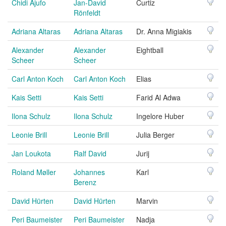
Chidi Ajufo
Jan-David
Curtiz
Rönfeldt
Adriana Altaras
Adriana Altaras
Dr. Anna Migiakis
Alexander
Alexander
Eightball
Scheer
Scheer
Carl Anton Koch
Carl Anton Koch
Elias
Kais Setti
Kais Setti
Farid Al Adwa
Ilona Schulz
Ilona Schulz
Ingelore Huber
Leonie Brill
Leonie Brill
Julia Berger
Jan Loukota
Ralf David
Jurij
Roland Møller
Johannes
Karl
Berenz
David Hürten
David Hürten
Marvin
Peri Baumeister
Peri Baumeister
Nadja