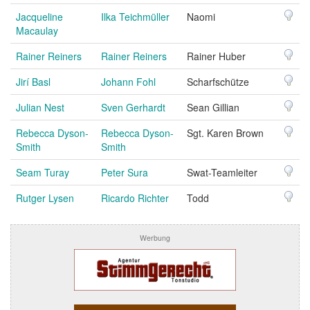
Jacqueline
Ilka Teichmüller
Naomi
Macaulay
Rainer Reiners
Rainer Reiners
Rainer Huber
Jirí Basl
Johann Fohl
Scharfschütze
Julian Nest
Sven Gerhardt
Sean Gillian
Rebecca Dyson-
Rebecca Dyson-
Sgt. Karen Brown
Smith
Smith
Seam Turay
Peter Sura
Swat-Teamleiter
Rutger Lysen
Ricardo Richter
Todd
Werbung