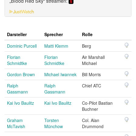
„Blood Red Sky“ streamen:
Darsteller
Sprecher
Rolle
Dominic Purcell
Matti Klemm
Berg
Florian
Florian
Air Marshall
Schmidtke
Schmidtke
Michael
Gordon Brown
Michael Iwannek
Bill Morris
Ralph
Ralph
Chief ATC
Gassmann
Gassmann
Kai Ivo Baulitz
Kai Ivo Baulitz
Co-Pilot Bastian
Buchner
Graham
Torsten
Col. Alan
McTavish
Münchow
Drummond