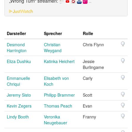
„Wrong Turn“ streamen:
...
Darsteller
Sprecher
Rolle
Desmond
Christian
Chris Flynn
Harrington
Weygand
Eliza Dushku
Katinka Heichert
Jessie
Burlingame
Emmanuelle
Elisabeth von
Carly
Chriqui
Koch
Jeremy Sisto
Philipp Brammer
Scott
Kevin Zegers
Thomas Peach
Evan
Lindy Booth
Veronika
Franny
Neugebauer