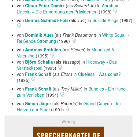
von
Claus-Peter Damitz
(als
Seward Jr.
) in
Abraham
Lincoln – Die Ermordung des Präsidenten
(1998)
von
Dennis Schmidt-Foß
(als
T.K.
) in
Suicide Kings
(1997)
von
Dominik Auer
(als
Frank Beaumont
) in
White Squall -
Reißende Strömung
(1996)
von
Andreas Fröhlich
(als
Steven
) in
Moonlight &
Valentino
(1995)
von
Björn Schalla
(als
Vassago
) in
Hideaway - Das
Versteckspiel
(1995)
von
Frank Schaff
(als
Elton
) in
Clueless - Was sonst?
(1995)
von
Frank Schaff
(als
Trey Miller
) in
Bundles - Ein Hund
zum Verlieben
(1994)
von
Simon Jäger
(als
Roberto
) in
Grand Canyon - Im
Herzen der Stadt
(1991)
Werbung