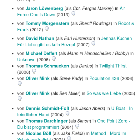
von
Jaron Löwenberg
(als
Cpt. Fergus Markey
) in
Air
Force One is Down
(2013)
von
Tommy Morgenstern
(als
Sheriff Rowlings
) in
Robot &
Frank
(2012)
von
David Nathan
(als
Earl Hunterson
) in
Jennas Kuchen -
Für Liebe gibt es kein Rezept
(2007)
von
Michael Deffert
(als
Mann in Handschellen / Bobby
) in
Unknown
(2006)
von
Thomas Schmuckert
(als
Darius
) in
Twilight Thirst
(2006)
von
Oliver Mink
(als
Steve Kady
) in
Population 436
(2006)
von
Oliver Mink
(als
Ben Miller
) in
So was wie Liebe
(2005)
von
Dennis Schmidt-Foß
(als
Jason Abers
) in
U-Boat - In
feindlicher Hand
(2004)
von
Thomas Darchinger
(als
Simon
) in
One Point Zero -
Du bist programmiert
(2004)
von
Nicolas Böll
(als
Jake Fields
) in
Method - Mord im
Scheinwerferlicht
(2004)