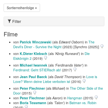
Sortierreihenfolge
Filter
Filme
von
Patrick Winczewski
(als
Edward Osborn
) in
The
Devil's Diner - Survive the Night
(2023) [Synchro (2025)]
von
K.Dieter Klebsch
(als
'König Runeard'
) in
Die
Eiskönigin 2
(2019)
von
Michael Iwannek
(als
'Ferdinands Vater'
) in
Ferdinand: Geht STIERisch ab!
(2017)
von
Jean Paul Baeck
(als
David Thompson
) in
Love is
Love? Wenn deine Liebe verboten ist
(2016)
von
Peter Flechtner
(als
Michael
) in
The Other Side of the
Door
(2015)
von
Peter Flechtner
(als
Aaron
) in
Hangman
(2015)
von
Boris Tessmann
(als
'Talon'
) in
Batman vs. Robin
(2015)