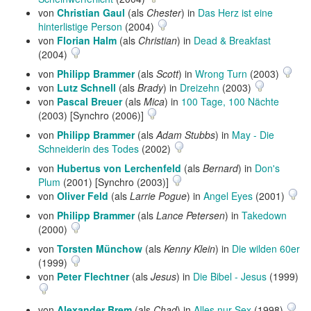
von
Christian Gaul
(als
Chester
) in
Das Herz ist eine
hinterlistige Person
(2004)
von
Florian Halm
(als
Christian
) in
Dead & Breakfast
(2004)
von
Philipp Brammer
(als
Scott
) in
Wrong Turn
(2003)
von
Lutz Schnell
(als
Brady
) in
Dreizehn
(2003)
von
Pascal Breuer
(als
Mica
) in
100 Tage, 100 Nächte
(2003) [Synchro (2006)]
von
Philipp Brammer
(als
Adam Stubbs
) in
May - Die
Schneiderin des Todes
(2002)
von
Hubertus von Lerchenfeld
(als
Bernard
) in
Don's
Plum
(2001) [Synchro (2003)]
von
Oliver Feld
(als
Larrie Pogue
) in
Angel Eyes
(2001)
von
Philipp Brammer
(als
Lance Petersen
) in
Takedown
(2000)
von
Torsten Münchow
(als
Kenny Klein
) in
Die wilden 60er
(1999)
von
Peter Flechtner
(als
Jesus
) in
Die Bibel - Jesus
(1999)
von
Alexander Brem
(als
Chad
) in
Alles nur Sex
(1998)