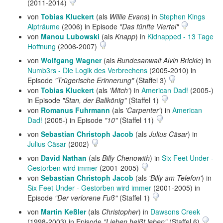
(2011-2014)
von
Tobias Kluckert
(als
Willie Evans
) in
Stephen Kings
Alpträume
(2006) in Episode
"Das fünfte Viertel"
von
Manou Lubowski
(als
Knapp
) in
Kidnapped - 13 Tage
Hoffnung
(2006-2007)
von
Wolfgang Wagner
(als
Bundesanwalt Alvin Brickle
) in
Numb3rs - Die Logik des Verbrechens
(2005-2010) in
Episode
"Trügerische Erinnerung"
(Staffel 3)
von
Tobias Kluckert
(als
'Mitch'
) in
American Dad!
(2005-)
in Episode
"Stan, der Ballkönig"
(Staffel 1)
von
Romanus Fuhrmann
(als
'Carpenter'
) in
American
Dad!
(2005-) in Episode
"10"
(Staffel 11)
von
Sebastian Christoph Jacob
(als
Julius Cäsar
) in
Julius Cäsar
(2002)
von
David Nathan
(als
Billy Chenowith
) in
Six Feet Under -
Gestorben wird immer
(2001-2005)
von
Sebastian Christoph Jacob
(als
'Billy am Telefon'
) in
Six Feet Under - Gestorben wird immer
(2001-2005) in
Episode
"Der verlorene Fuß"
(Staffel 1)
von
Martin Keßler
(als
Christopher
) in
Dawsons Creek
(1998-2003) in Episode
"Lieben heißt leben"
(Staffel 6)