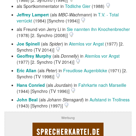
(1988) [2. Synchro (1994)]
als Sportkommentator in
Tödliche Gier
(1988)
Jeffrey Lampert
(als
MBC-Wachmann
) in
T.V. - Total
verrückt
(1984) [Synchro (1994)]
als Freund von Jerry Li in
Sie nannten ihn Knochenbrecher
(1978) [2. Synchro (2008)]
Joe Spinell
(als
Spider
) in
Atemlos vor Angst
(1977) [2.
Synchro (TV 2014)]
Geoffrey Murphy
(als
Donnelly
) in
Atemlos vor Angst
(1977) [2. Synchro (TV 2014)]
Eric Allan
(als
Peter
) in
Freudlose Augenblicke
(1971) [2.
Synchro (TV 1998)]
Hans Conried
(als
Jourdain
) in
Fahrkarte nach Marseille
(1944) [Synchro (TV 1996)]
John Beal
(als
Johann Stensgard
) in
Aufstand in Trollness
(1943) [Synchro (1997)]
Werbung