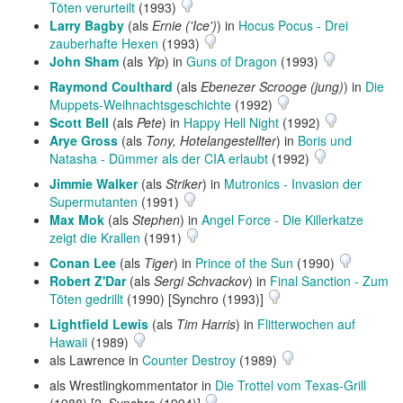
Töten verurteilt
(1993)
Larry Bagby
(als
Ernie ('Ice')
) in
Hocus Pocus - Drei
zauberhafte Hexen
(1993)
John Sham
(als
Yip
) in
Guns of Dragon
(1993)
Raymond Coulthard
(als
Ebenezer Scrooge (jung)
) in
Die
Muppets-Weihnachtsgeschichte
(1992)
Scott Bell
(als
Pete
) in
Happy Hell Night
(1992)
Arye Gross
(als
Tony, Hotelangestellter
) in
Boris und
Natasha - Dümmer als der CIA erlaubt
(1992)
Jimmie Walker
(als
Striker
) in
Mutronics - Invasion der
Supermutanten
(1991)
Max Mok
(als
Stephen
) in
Angel Force - Die Killerkatze
zeigt die Krallen
(1991)
Conan Lee
(als
Tiger
) in
Prince of the Sun
(1990)
Robert Z'Dar
(als
Sergi Schvackov
) in
Final Sanction - Zum
Töten gedrillt
(1990) [Synchro (1993)]
Lightfield Lewis
(als
Tim Harris
) in
Flitterwochen auf
Hawaii
(1989)
als Lawrence in
Counter Destroy
(1989)
als Wrestlingkommentator in
Die Trottel vom Texas-Grill