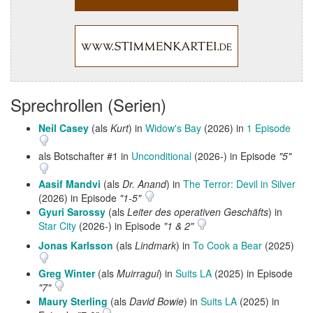
Sprechrollen (Serien)
Neil Casey
(als
Kurt
) in
Widow's Bay
(2026) in
1 Episode
als Botschafter #1 in
Unconditional
(2026-) in Episode
"5"
Aasif Mandvi
(als
Dr. Anand
) in
The Terror: Devil in Silver
(2026) in Episode
"1-5"
Gyuri Sarossy
(als
Leiter des operativen Geschäfts
) in
Star City
(2026-) in Episode
"1 & 2"
Jonas Karlsson
(als
Lindmark
) in
To Cook a Bear
(2025)
Greg Winter
(als
Muirragui
) in
Suits LA
(2025) in Episode
"7"
Maury Sterling
(als
David Bowie
) in
Suits LA
(2025) in