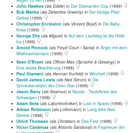
Augen zu viel
(1999)
John Hawkes
(als
Eddie
) in
Der Diamanten-Cop
(1999)
Bob Marley
(als
Detective Greenly
) in
Der blutige Pfad
Gottes
(1999)
Christopher Eccleston
(als
Vincent Boyd
) in
Die Baby-
Krise
(1999)
George Elia
(als
Miguel
) in
Auf dem Laufsteg ist die Hölle
los
(1999)
Arnold Pinnock
(als
Floyd Court / Santa
) in
Ärger mit dem
Weihnachtsmann
(1999)
Sean O'Bryan
(als
Officer Max (Sprache & Gesang)
) in
Eine wüste Bescherung
(1998)
Paul Giamatti
(als
Herman Kurfeld
) in
Winchell
(1998)
David James Lewis
(als
Ned Simon
) in
Die
Schreckensfahrt der Orion Star
(1998)
Jason Barry
(als
Seamus
) in
Noose - Teufelkreis des
Schweigen
(1998)
Adam Sims
(als
Labortechniker
) in
Lost in Space
(1998)
Adrian Robinson
(als
Lottomann
) in
Lang lebe Ned
Devine
(1998)
Ulrich Thomsen
(als
Christian
) in
Das Fest
(1998)
Víctor Cárdenas
(als
Antonio Sandoval
) in
Fegefeuer der