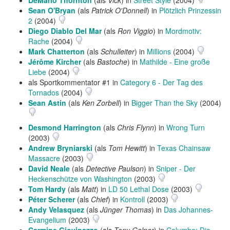
DeMario Thornton
(als
Vick
) in
Street Style
(2004)
Sean O'Bryan
(als
Patrick O'Donnell
) in
Plötzlich Prinzessin
2
(2004)
Diego Diablo Del Mar
(als
Ron Viggio
) in
Mordmotiv:
Rache
(2004)
Mark Chatterton
(als
Schulleiter
) in
Millions
(2004)
Jérôme Kircher
(als
Bastoche
) in
Mathilde - Eine große
Liebe
(2004)
als Sportkommentator #1 in
Category 6 - Der Tag des
Tornados
(2004)
Sean Astin
(als
Ken Zorbell
) in
Bigger Than the Sky
(2004)
Desmond Harrington
(als
Chris Flynn
) in
Wrong Turn
(2003)
Andrew Bryniarski
(als
Tom Hewitt
) in
Texas Chainsaw
Massacre
(2003)
David Neale
(als
Detective Paulson
) in
Sniper - Der
Heckenschütze von Washington
(2003)
Tom Hardy
(als
Matt
) in
LD 50 Lethal Dose
(2003)
Péter Scherer
(als
Chief
) in
Kontroll
(2003)
Andy Velasquez
(als
Jünger Thomas
) in
Das Johannes-
Evangelium
(2003)