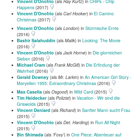
Vincent D'Onofrio
(als
Ray Kurtz
) in
CHiPs - Chip
Happens
(2017)
Vincent D'Onofrio
(als
Carl Hooker
) in
El Camino
Christmas
(2017)
Vincent D'Onofrio
(als
London
) in
Stürmische Ernte
(2016)
Bashir Salahuddin
(als
Malik
) in
Looking: The Movie
(2016)
Vincent D'Onofrio
(als
Jack Horne
) in
Die glorreichen
Sieben
(2016)
Michael Cram
(als
Frank McGill
) in
Die Erfindung der
Wahrheit
(2016)
Gerald Downey
(als
Mr. Larkin
) in
An American Girl Story -
Maryellen 1955: Extraordinary Christmas
(2016)
Max Casella
(als
Osgood
) in
Wild Card
(2015)
Tim Heidecker
(als
Polizist
) in
Vacation - Wir sind die
Griswolds
(2015)
Vincent Deniard
(als
Richard
) in
Sanfter Mann sucht Frau
(2015)
Vincent D'Onofrio
(als
Det. Harding
) in
Run All Night
(2015)
Bin Shimada
(als
'Foxy'
) in
One Piece: Abenteuer auf