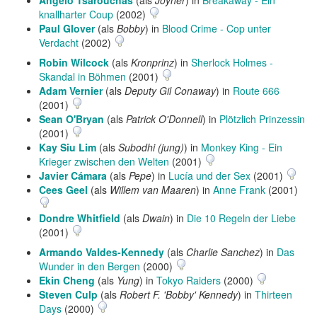
Angelo Tsarouchas
(als
Joyner
) in
Breakaway - Ein
knallharter Coup
(2002)
Paul Glover
(als
Bobby
) in
Blood Crime - Cop unter
Verdacht
(2002)
Robin Wilcock
(als
Kronprinz
) in
Sherlock Holmes -
Skandal in Böhmen
(2001)
Adam Vernier
(als
Deputy Gil Conaway
) in
Route 666
(2001)
Sean O'Bryan
(als
Patrick O'Donnell
) in
Plötzlich Prinzessin
(2001)
Kay Siu Lim
(als
Subodhi (jung)
) in
Monkey King - Ein
Krieger zwischen den Welten
(2001)
Javier Cámara
(als
Pepe
) in
Lucía und der Sex
(2001)
Cees Geel
(als
Willem van Maaren
) in
Anne Frank
(2001)
Dondre Whitfield
(als
Dwain
) in
Die 10 Regeln der Liebe
(2001)
Armando Valdes-Kennedy
(als
Charlie Sanchez
) in
Das
Wunder in den Bergen
(2000)
Ekin Cheng
(als
Yung
) in
Tokyo Raiders
(2000)
Steven Culp
(als
Robert F. 'Bobby' Kennedy
) in
Thirteen
Days
(2000)