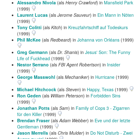
Alessandro Nivola
(als
Henry Crawford
) in
Mansfield Park
(1999)
Laurent Lucas
(als
Jerome Sauveur
) in
Ein Mann in Nöten
(1999)
Tony Colitti
(als
Kitch
) in
Kreuzfahrtschiff auf Todeskurs
(1999)
Phil McKee
(als
Redbeard
) in
Johanna von Orléans
(1999)
Greg Germann
(als
Dr. Shanis
) in
Jesus' Son: The Funny
Life of Fuckhead
(1999)
Nestor Serrano
(als
FBI Agent Robertson
) in
Insider
(1999)
George Masswohl
(als
Mechaniker
) in
Hurricane
(1999)
Michael Hitchcock
(als
Steven
) in
Happy, Texas
(1999)
Ron Geden
(als
William Peterson
) in
Forbidden Sins
(1999)
Jonathan Potts
(als
Sam
) in
Family of Cops 3 - Zigarren
für den Killer
(1999)
Brendan Fraser
(als
Adam Webber
) in
Eve und der letzte
Gentleman
(1999)
Jason Merrells
(als
Chris Mulder
) in
Do Not Disturb - Zwei