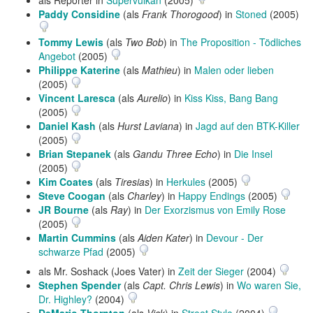
als Reporter in
Supervulkan
(2005)
Paddy Considine
(als
Frank Thorogood
) in
Stoned
(2005)
Tommy Lewis
(als
Two Bob
) in
The Proposition - Tödliches
Angebot
(2005)
Philippe Katerine
(als
Mathieu
) in
Malen oder lieben
(2005)
Vincent Laresca
(als
Aurelio
) in
Kiss Kiss, Bang Bang
(2005)
Daniel Kash
(als
Hurst Laviana
) in
Jagd auf den BTK-Killer
(2005)
Brian Stepanek
(als
Gandu Three Echo
) in
Die Insel
(2005)
Kim Coates
(als
Tiresias
) in
Herkules
(2005)
Steve Coogan
(als
Charley
) in
Happy Endings
(2005)
JR Bourne
(als
Ray
) in
Der Exorzismus von Emily Rose
(2005)
Martin Cummins
(als
Aiden Kater
) in
Devour - Der
schwarze Pfad
(2005)
als Mr. Soshack (Joes Vater) in
Zeit der Sieger
(2004)
Stephen Spender
(als
Capt. Chris Lewis
) in
Wo waren Sie,
Dr. Highley?
(2004)