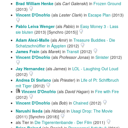
Brad William Henke
(als
Carl Galenski
) in
Frozen Ground
(2013)
Vincent D'Onofrio
(als
Lester Clark
) in
Escape Plan
(2013)
Pablo Leiva Wenger
(als
Pablo
) in
Easy Money 3 - Lass
sie bluten
(2013) [Synchro (2015)]
Adam Alexi-Malle
(als
Amir
) in
Treasure Buddies - Die
Schatzschnüffler in Ägypten
(2012)
James Frain
(als
Marek
) in
Transit
(2012)
Vincent D'Onofrio
(als
Professor Jonas
) in
Sinister
(2012)
Jay Hernandez
(als
James
) in
LOL - Laughing Out Loud
(2012)
Andrea Di Stefano
(als
Priester
) in
Life of Pi: Schiffbruch
mit Tiger
(2012)
Hörprobe
Vincent D'Onofrio
(als
David Hagan
) in
Fire with Fire
abspielen
(2012)
Vincent D'Onofrio
(als
Bob
) in
Chained
(2012)
Narushi Ikeda
(als
Hidaka
) in
Usagi Drop: The Movie
(2011) [Synchro (2018)]
als Tier in
Die Tigerentenbande - Der Film
(2011)