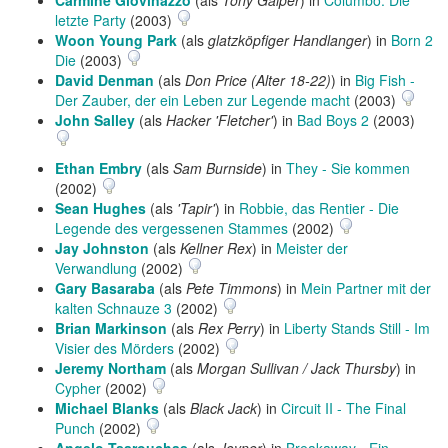
Carmine Giovinazzo
(als
Tony Galper
) in
Columbo: Die
letzte Party
(2003)
Woon Young Park
(als
glatzköpfiger Handlanger
) in
Born 2
Die
(2003)
David Denman
(als
Don Price (Alter 18-22)
) in
Big Fish -
Der Zauber, der ein Leben zur Legende macht
(2003)
John Salley
(als
Hacker 'Fletcher'
) in
Bad Boys 2
(2003)
Ethan Embry
(als
Sam Burnside
) in
They - Sie kommen
(2002)
Sean Hughes
(als
'Tapir'
) in
Robbie, das Rentier - Die
Legende des vergessenen Stammes
(2002)
Jay Johnston
(als
Kellner Rex
) in
Meister der
Verwandlung
(2002)
Gary Basaraba
(als
Pete Timmons
) in
Mein Partner mit der
kalten Schnauze 3
(2002)
Brian Markinson
(als
Rex Perry
) in
Liberty Stands Still - Im
Visier des Mörders
(2002)
Jeremy Northam
(als
Morgan Sullivan / Jack Thursby
) in
Cypher
(2002)
Michael Blanks
(als
Black Jack
) in
Circuit II - The Final
Punch
(2002)