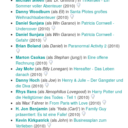
Michael Sheen
(als
'Dr. Griffiths'
) in
TinkerBell - Ein
Sommer voller Abenteuer
(2010)
Danny Woodburn
(als
Eli
) in
Santa Pfotes großes
Weihnachtsabenteuer
(2010)
Daniel Sunjata
(als
Win Garano
) in
Patricia Cornwell -
Undercover
(2010)
Daniel Sunjata
(als
Win Garano
) in
Patricia Cornwell -
Gefahr
(2010)
Brian Boland
(als
Daniel
) in
Paranormal Activity 2
(2010)
Marton Csokas
(als
Stephan (jung)
) in
Eine offene
Rechnung
(2010)
Jay Mohr
(als
Billy Lonegan
) in
Hereafter - Das Leben
danach
(2010)
Danny Hoch
(als
Joe
) in
Henry & Julie – Der Gangster und
die Diva
(2010)
Rhys Ifans
(als
Xenophilius Lovegood
) in
Harry Potter und
die Heiligtümer des Todes - Teil 1
(2010)
als Wax' Fahrer in
From Paris with Love
(2010)
H. Jon Benjamin
(als
'Yoda (Carl)'
) in
Family Guy
präsentiert: Es ist eine Falle!
(2010)
Kevin Kirkpatrick
(als
John
) in
Businessplan zum
Verlieben
(2010)