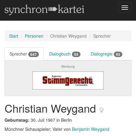
Navig
umsch
Start
Personen
Christian Weygand
Sprecher
Sprecher
Dialogbuch
Dialogregie
647
54
93
Werbung
Christian Weygand
Geburtstag:
30. Juli 1967 in Berlin
Münchner Schauspieler; Vater von
Benjamin Weygand