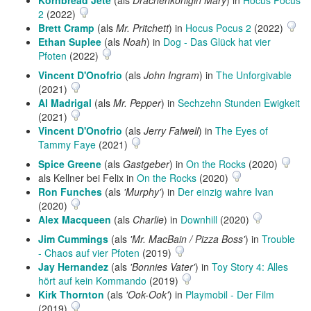
Kornbread Jete
(als
Drachenkönigin Mary
) in
Hocus Pocus
2
(2022)
Brett Cramp
(als
Mr. Pritchett
) in
Hocus Pocus 2
(2022)
Ethan Suplee
(als
Noah
) in
Dog - Das Glück hat vier
Pfoten
(2022)
Vincent D'Onofrio
(als
John Ingram
) in
The Unforgivable
(2021)
Al Madrigal
(als
Mr. Pepper
) in
Sechzehn Stunden Ewigkeit
(2021)
Vincent D'Onofrio
(als
Jerry Falwell
) in
The Eyes of
Tammy Faye
(2021)
Spice Greene
(als
Gastgeber
) in
On the Rocks
(2020)
als Kellner bei Felix in
On the Rocks
(2020)
Ron Funches
(als
'Murphy'
) in
Der einzig wahre Ivan
(2020)
Alex Macqueen
(als
Charlie
) in
Downhill
(2020)
Jim Cummings
(als
'Mr. MacBain / Pizza Boss'
) in
Trouble
- Chaos auf vier Pfoten
(2019)
Jay Hernandez
(als
'Bonnies Vater'
) in
Toy Story 4: Alles
hört auf kein Kommando
(2019)
Kirk Thornton
(als
'Ook-Ook'
) in
Playmobil - Der Film
(2019)