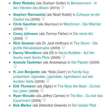
Brett Rickaby
(als
Graham Sutter
) in
Bereavement - In
den Händen des Bösen
(2010)
Stephen Rannazzisi
(als
Noah Kulick
) in
Zuhause ist der
Zauber los
(2009)
Chris Gauthier
(als
Seymour
) in
Watchmen - Die Wächter
(2009)
Corey Johnson
(als
Tommy Fisher
) in
Die vierte Art
(2009)
Rich Sommer
(als
Dr. Jack Hoffman
) in
The Storm - Die
große Klimakatastrophe
(2009)
Danny Woodburn
(als
Eli
) in
Santa Buddies - Auf der
Suche nach Santa Pfote
(2009)
Anatole Taubman
(als
Anastasius
) in
Die Päpstin
(2009)
H. Jon Benjamin
(als
'Yoda (Carl)'
) in
Family Guy
präsentiert: Irgendwo, irgendwie, irgendwann auf der
dunklen Seite
(2009)
Erik Thomson
(als
Digby
) in
The Boys Are Back - Zurück
ins Leben
(2009)
Ryan Woodle
(als
Jeffrey Carnes
) in
The Box - Du bist das
Experiment
(2009)
Bob Marley
(als
Detective Greenly
) in
Der blutige Pfad