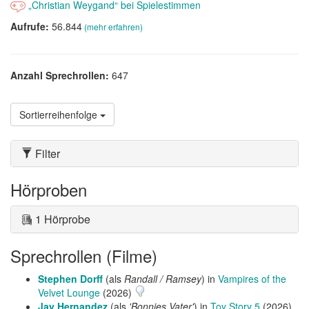
„Christian Weygand“ bei Spielestimmen
Aufrufe:
56.844
(mehr erfahren)
Anzahl Sprechrollen:
647
Sortierreihenfolge
Filter
Hörproben
1 Hörprobe
Sprechrollen (Filme)
Stephen Dorff
(als
Randall / Ramsey
) in
Vampires of the
Velvet Lounge
(2026)
Jay Hernandez
(als
'Bonnies Vater'
) in
Toy Story 5
(2026)