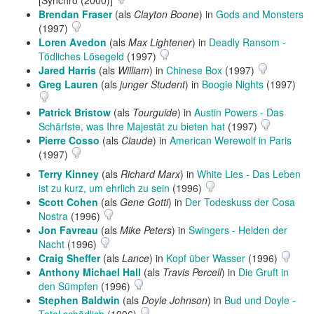
[Synchro (2000)]
Brendan Fraser
(als
Clayton Boone
) in
Gods and Monsters
(1997)
Loren Avedon
(als
Max Lightener
) in
Deadly Ransom -
Tödliches Lösegeld
(1997)
Jared Harris
(als
William
) in
Chinese Box
(1997)
Greg Lauren
(als
junger Student
) in
Boogie Nights
(1997)
Patrick Bristow
(als
Tourguide
) in
Austin Powers - Das
Schärfste, was Ihre Majestät zu bieten hat
(1997)
Pierre Cosso
(als
Claude
) in
American Werewolf in Paris
(1997)
Terry Kinney
(als
Richard Marx
) in
White Lies - Das Leben
ist zu kurz, um ehrlich zu sein
(1996)
Scott Cohen
(als
Gene Gotti
) in
Der Todeskuss der Cosa
Nostra
(1996)
Jon Favreau
(als
Mike Peters
) in
Swingers - Helden der
Nacht
(1996)
Craig Sheffer
(als
Lance
) in
Kopf über Wasser
(1996)
Anthony Michael Hall
(als
Travis Percell
) in
Die Gruft in
den Sümpfen
(1996)
Stephen Baldwin
(als
Doyle Johnson
) in
Bud und Doyle -