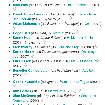
(2007)
Idris Elba
(als
Quentin Whitfield
) in
This Christmas
(2007)
David James Lewis
(als
Lev Jordanson
) in
Sexy, clever
und über 40
(2007) [Synchro (2009)]
Adam Lieberman
(als
Restaurant-Manager
) in
Next
(2007)
Roger Bart
(als
Stuart
) in
Hostel 2
(2007)
Danny Hoch
(als
Jumbo Falsetti
) in
Helden der Nacht
(2007) [1. Synchro]
Rick Worthy
(als
Camael
) in
Gefallene Engel 3
(2007)
Darren Moore
(als
Tankstellenangestellter
) in
Der eisige
Tod
(2007)
Bill Cusack
(als
General Ramsey
) in
Bats 2: Blutige Ernte
(2007)
Benedict Cumberbatch
(als
Paul Marshall
) in
Abbitte
(2007)
Gosha Kutsenko
(als
Ignat
) in
Wächter des Tages
(2006)
Kim Coates
(als
Zo
) in
Skinwalkers
(2006)
Alan McKenna
(als
Captain John Baldwin
) in
Second in
Command
(2006)