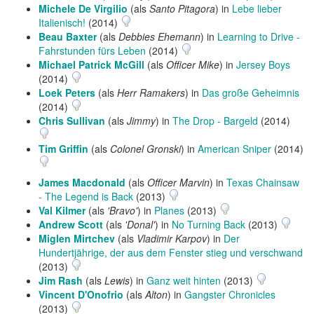
Michele De Virgilio
(als
Santo Pitagora
) in
Lebe lieber
Italienisch!
(2014)
Beau Baxter
(als
Debbies Ehemann
) in
Learning to Drive -
Fahrstunden fürs Leben
(2014)
Michael Patrick McGill
(als
Officer Mike
) in
Jersey Boys
(2014)
Loek Peters
(als
Herr Ramakers
) in
Das große Geheimnis
(2014)
Chris Sullivan
(als
Jimmy
) in
The Drop - Bargeld
(2014)
Tim Griffin
(als
Colonel Gronski
) in
American Sniper
(2014)
James Macdonald
(als
Officer Marvin
) in
Texas Chainsaw
- The Legend is Back
(2013)
Val Kilmer
(als
'Bravo'
) in
Planes
(2013)
Andrew Scott
(als
'Donal'
) in
No Turning Back
(2013)
Miglen Mirtchev
(als
Vladimir Karpov
) in
Der
Hundertjährige, der aus dem Fenster stieg und verschwand
(2013)
Jim Rash
(als
Lewis
) in
Ganz weit hinten
(2013)
Vincent D'Onofrio
(als
Alton
) in
Gangster Chronicles
(2013)