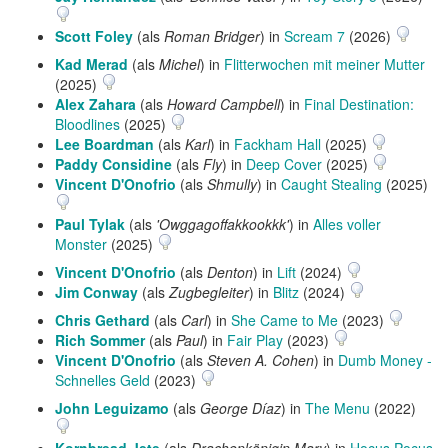
Scott Foley
(als
Roman Bridger
) in
Scream 7
(2026)
Kad Merad
(als
Michel
) in
Flitterwochen mit meiner Mutter
(2025)
Alex Zahara
(als
Howard Campbell
) in
Final Destination:
Bloodlines
(2025)
Lee Boardman
(als
Karl
) in
Fackham Hall
(2025)
Paddy Considine
(als
Fly
) in
Deep Cover
(2025)
Vincent D'Onofrio
(als
Shmully
) in
Caught Stealing
(2025)
Paul Tylak
(als
'Owggagoffakkookkk'
) in
Alles voller
Monster
(2025)
Vincent D'Onofrio
(als
Denton
) in
Lift
(2024)
Jim Conway
(als
Zugbegleiter
) in
Blitz
(2024)
Chris Gethard
(als
Carl
) in
She Came to Me
(2023)
Rich Sommer
(als
Paul
) in
Fair Play
(2023)
Vincent D'Onofrio
(als
Steven A. Cohen
) in
Dumb Money -
Schnelles Geld
(2023)
John Leguizamo
(als
George Díaz
) in
The Menu
(2022)