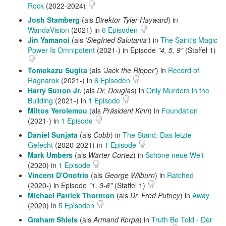
Rock
(2022-2024)
Josh Stamberg
(als
Direktor Tyler Hayward
) in
WandaVision
(2021) in
6 Episoden
Jin Yamanoi
(als
'Siegfried Salutania'
) in
The Saint's Magic
Power Is Omnipotent
(2021-) in Episode
"4, 5, 9"
(Staffel 1)
Tomokazu Sugita
(als
'Jack the Ripper'
) in
Record of
Ragnarok
(2021-) in
6 Episoden
Harry Sutton Jr.
(als
Dr. Douglas
) in
Only Murders in the
Building
(2021-) in
1 Episode
Miltos Yerolemou
(als
Präsident Kinn
) in
Foundation
(2021-) in
1 Episode
Daniel Sunjata
(als
Cobb
) in
The Stand: Das letzte
Gefecht
(2020-2021) in
1 Episode
Mark Umbers
(als
Wärter Cortez
) in
Schöne neue Welt
(2020) in
1 Episode
Vincent D'Onofrio
(als
George Wilburn
) in
Ratched
(2020-) in Episode
"1, 3-6"
(Staffel 1)
Michael Patrick Thornton
(als
Dr. Fred Putney
) in
Away
(2020) in
5 Episoden
Graham Shiels
(als
Armand Korpa
) in
Truth Be Told - Der