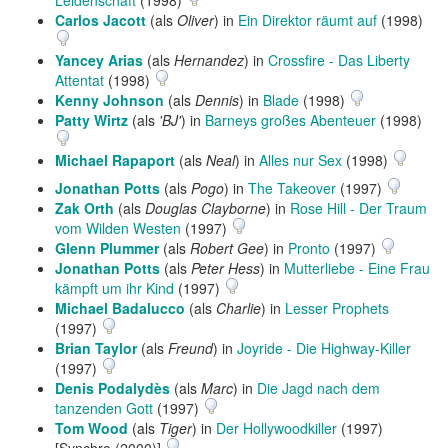
Leidenschaft
(1998)
Carlos Jacott
(als
Oliver
) in
Ein Direktor räumt auf
(1998)
Yancey Arias
(als
Hernandez
) in
Crossfire - Das Liberty
Attentat
(1998)
Kenny Johnson
(als
Dennis
) in
Blade
(1998)
Patty Wirtz
(als
'BJ'
) in
Barneys großes Abenteuer
(1998)
Michael Rapaport
(als
Neal
) in
Alles nur Sex
(1998)
Jonathan Potts
(als
Pogo
) in
The Takeover
(1997)
Zak Orth
(als
Douglas Clayborne
) in
Rose Hill - Der Traum
vom Wilden Westen
(1997)
Glenn Plummer
(als
Robert Gee
) in
Pronto
(1997)
Jonathan Potts
(als
Peter Hess
) in
Mutterliebe - Eine Frau
kämpft um ihr Kind
(1997)
Michael Badalucco
(als
Charlie
) in
Lesser Prophets
(1997)
Brian Taylor
(als
Freund
) in
Joyride - Die Highway-Killer
(1997)
Denis Podalydès
(als
Marc
) in
Die Jagd nach dem
tanzenden Gott
(1997)
Tom Wood
(als
Tiger
) in
Der Hollywoodkiller
(1997)