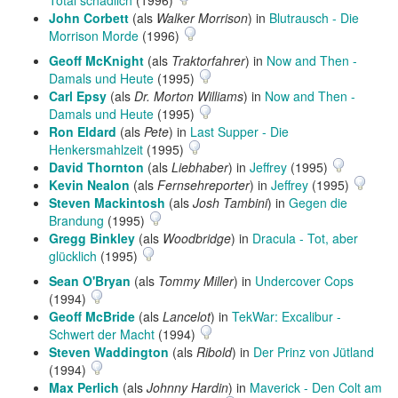
Total schädlich
(1996)
John Corbett
(als
Walker Morrison
) in
Blutrausch - Die
Morrison Morde
(1996)
Geoff McKnight
(als
Traktorfahrer
) in
Now and Then -
Damals und Heute
(1995)
Carl Epsy
(als
Dr. Morton Williams
) in
Now and Then -
Damals und Heute
(1995)
Ron Eldard
(als
Pete
) in
Last Supper - Die
Henkersmahlzeit
(1995)
David Thornton
(als
Liebhaber
) in
Jeffrey
(1995)
Kevin Nealon
(als
Fernsehreporter
) in
Jeffrey
(1995)
Steven Mackintosh
(als
Josh Tambini
) in
Gegen die
Brandung
(1995)
Gregg Binkley
(als
Woodbridge
) in
Dracula - Tot, aber
glücklich
(1995)
Sean O'Bryan
(als
Tommy Miller
) in
Undercover Cops
(1994)
Geoff McBride
(als
Lancelot
) in
TekWar: Excalibur -
Schwert der Macht
(1994)
Steven Waddington
(als
Ribold
) in
Der Prinz von Jütland
(1994)
Max Perlich
(als
Johnny Hardin
) in
Maverick - Den Colt am