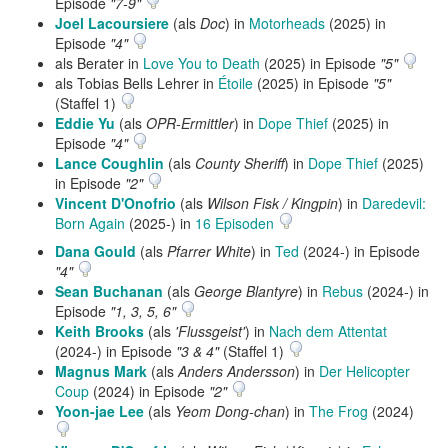
Episode
"7-9"
Joel Lacoursiere
(als
Doc
) in
Motorheads
(2025) in
Episode
"4"
als Berater in
Love You to Death
(2025) in Episode
"5"
als Tobias Bells Lehrer in
Étoile
(2025) in Episode
"5"
(Staffel 1)
Eddie Yu
(als
OPR-Ermittler
) in
Dope Thief
(2025) in
Episode
"4"
Lance Coughlin
(als
County Sheriff
) in
Dope Thief
(2025)
in Episode
"2"
Vincent D'Onofrio
(als
Wilson Fisk / Kingpin
) in
Daredevil:
Born Again
(2025-) in
16 Episoden
Dana Gould
(als
Pfarrer White
) in
Ted
(2024-) in Episode
"4"
Sean Buchanan
(als
George Blantyre
) in
Rebus
(2024-) in
Episode
"1, 3, 5, 6"
Keith Brooks
(als
'Flussgeist'
) in
Nach dem Attentat
(2024-) in Episode
"3 & 4"
(Staffel 1)
Magnus Mark
(als
Anders Andersson
) in
Der Helicopter
Coup
(2024) in Episode
"2"
Yoon-jae Lee
(als
Yeom Dong-chan
) in
The Frog
(2024)