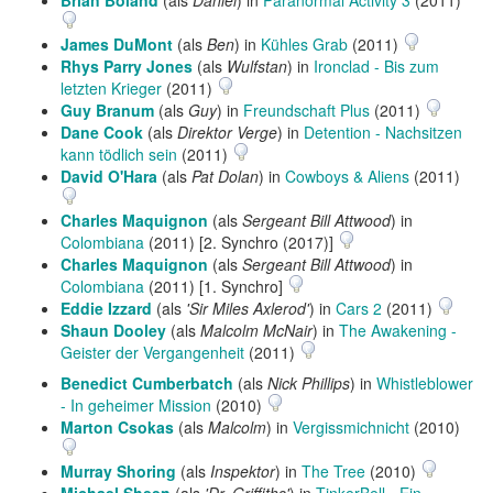
Brian Boland
(als
Daniel
) in
Paranormal Activity 3
(2011)
James DuMont
(als
Ben
) in
Kühles Grab
(2011)
Rhys Parry Jones
(als
Wulfstan
) in
Ironclad - Bis zum
letzten Krieger
(2011)
Guy Branum
(als
Guy
) in
Freundschaft Plus
(2011)
Dane Cook
(als
Direktor Verge
) in
Detention - Nachsitzen
kann tödlich sein
(2011)
David O'Hara
(als
Pat Dolan
) in
Cowboys & Aliens
(2011)
Charles Maquignon
(als
Sergeant Bill Attwood
) in
Colombiana
(2011) [2. Synchro (2017)]
Charles Maquignon
(als
Sergeant Bill Attwood
) in
Colombiana
(2011) [1. Synchro]
Eddie Izzard
(als
'Sir Miles Axlerod'
) in
Cars 2
(2011)
Shaun Dooley
(als
Malcolm McNair
) in
The Awakening -
Geister der Vergangenheit
(2011)
Benedict Cumberbatch
(als
Nick Phillips
) in
Whistleblower
- In geheimer Mission
(2010)
Marton Csokas
(als
Malcolm
) in
Vergissmichnicht
(2010)
Murray Shoring
(als
Inspektor
) in
The Tree
(2010)