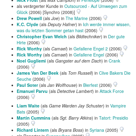
Nick Frost
(als
Max Campion
) in
Penelope
(2006)
als verärgerter Kunde in
Outsourced - Auf Umwegen zum
Glück
(2006) [Synchro (2008)]
Drew Powell
(als
Joe
) in
The Marine
(2006)
K.C. Clyde
(als
Deputy Hafner
) in
Ich werde immer wissen,
was du letzten Sommer getan hast
(2006)
Christopher Evan Welch
(als
Bildtechniker
) in
Der gute
Hirte
(2006)
Rick Worthy
(als
Camael
) in
Gefallene Engel 2
(2006)
Rick Worthy
(als
Camael
) in
Gefallene Engel
(2006)
Noel Gugliemi
(als
Gangster auf dem Dach
) in
Crank
(2006)
James Van Der Beek
(als
Tom Russell
) in
Clive Bakers Die
Seuche
(2006)
Paul Soter
(als
Jan Wolfhouse
) in
Bierfest
(2006)
Emanuel Parvu
(als
Detective Lambert
) in
Attack Force
(2006)
Liam Waite
(als
Game Warden Jay Schuster
) in
Vampire
Bats
(2005)
Martin Cummins
(als
Sgt. Barry Atkins
) in
Tatort: Presidio
(2005)
Richard Lintern
(als
Bryans Boss
) in
Syriana
(2005)