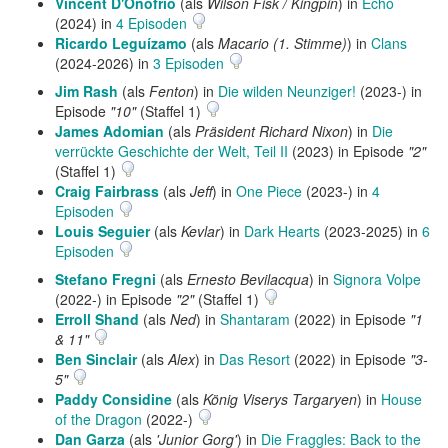
Vincent D'Onofrio
(als
Wilson Fisk / Kingpin
) in
Echo
(2024) in
4 Episoden
Ricardo Leguízamo
(als
Macario (1. Stimme)
) in
Clans
(2024-2026) in
3 Episoden
Jim Rash
(als
Fenton
) in
Die wilden Neunziger!
(2023-) in
Episode
"10"
(Staffel 1)
James Adomian
(als
Präsident Richard Nixon
) in
Die
verrückte Geschichte der Welt, Teil II
(2023) in Episode
"2"
(Staffel 1)
Craig Fairbrass
(als
Jeff
) in
One Piece
(2023-) in
4
Episoden
Louis Seguier
(als
Kevlar
) in
Dark Hearts
(2023-2025) in
6
Episoden
Stefano Fregni
(als
Ernesto Bevilacqua
) in
Signora Volpe
(2022-) in Episode
"2"
(Staffel 1)
Erroll Shand
(als
Ned
) in
Shantaram
(2022) in Episode
"1
& 11"
Ben Sinclair
(als
Alex
) in
Das Resort
(2022) in Episode
"3-
5"
Paddy Considine
(als
König Viserys Targaryen
) in
House
of the Dragon
(2022-)
Dan Garza
(als
'Junior Gorg'
) in
Die Fraggles: Back to the