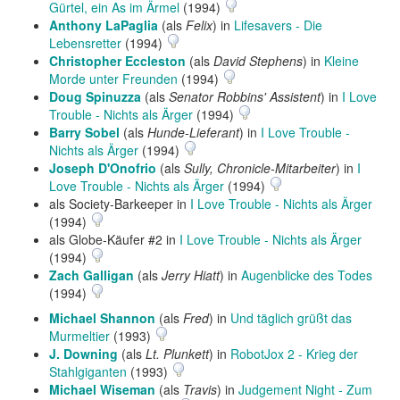
Gürtel, ein As im Ärmel
(1994)
Anthony LaPaglia
(als
Felix
) in
Lifesavers - Die
Lebensretter
(1994)
Christopher Eccleston
(als
David Stephens
) in
Kleine
Morde unter Freunden
(1994)
Doug Spinuzza
(als
Senator Robbins' Assistent
) in
I Love
Trouble - Nichts als Ärger
(1994)
Barry Sobel
(als
Hunde-Lieferant
) in
I Love Trouble -
Nichts als Ärger
(1994)
Joseph D'Onofrio
(als
Sully, Chronicle-Mitarbeiter
) in
I
Love Trouble - Nichts als Ärger
(1994)
als Society-Barkeeper in
I Love Trouble - Nichts als Ärger
(1994)
als Globe-Käufer #2 in
I Love Trouble - Nichts als Ärger
(1994)
Zach Galligan
(als
Jerry Hiatt
) in
Augenblicke des Todes
(1994)
Michael Shannon
(als
Fred
) in
Und täglich grüßt das
Murmeltier
(1993)
J. Downing
(als
Lt. Plunkett
) in
RobotJox 2 - Krieg der
Stahlgiganten
(1993)
Michael Wiseman
(als
Travis
) in
Judgement Night - Zum