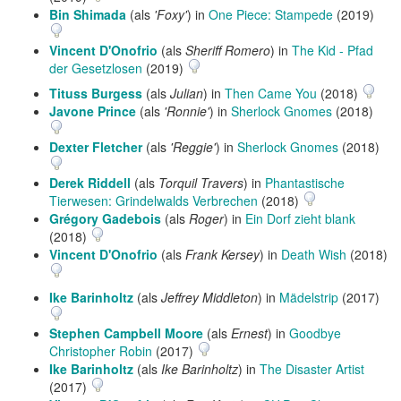
Bin Shimada
(als
'Foxy'
) in
One Piece: Stampede
(2019)
Vincent D'Onofrio
(als
Sheriff Romero
) in
The Kid - Pfad
der Gesetzlosen
(2019)
Tituss Burgess
(als
Julian
) in
Then Came You
(2018)
Javone Prince
(als
'Ronnie'
) in
Sherlock Gnomes
(2018)
Dexter Fletcher
(als
'Reggie'
) in
Sherlock Gnomes
(2018)
Derek Riddell
(als
Torquil Travers
) in
Phantastische
Tierwesen: Grindelwalds Verbrechen
(2018)
Grégory Gadebois
(als
Roger
) in
Ein Dorf zieht blank
(2018)
Vincent D'Onofrio
(als
Frank Kersey
) in
Death Wish
(2018)
Ike Barinholtz
(als
Jeffrey Middleton
) in
Mädelstrip
(2017)
Stephen Campbell Moore
(als
Ernest
) in
Goodbye
Christopher Robin
(2017)
Ike Barinholtz
(als
Ike Barinholtz
) in
The Disaster Artist
(2017)