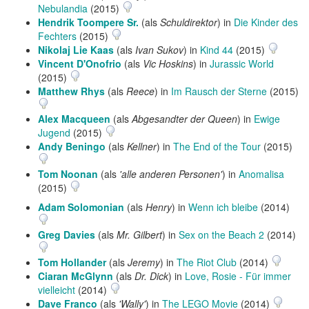
Nebulandia
(2015)
Hendrik Toompere Sr.
(als
Schuldirektor
) in
Die Kinder des
Fechters
(2015)
Nikolaj Lie Kaas
(als
Ivan Sukov
) in
Kind 44
(2015)
Vincent D'Onofrio
(als
Vic Hoskins
) in
Jurassic World
(2015)
Matthew Rhys
(als
Reece
) in
Im Rausch der Sterne
(2015)
Alex Macqueen
(als
Abgesandter der Queen
) in
Ewige
Jugend
(2015)
Andy Beningo
(als
Kellner
) in
The End of the Tour
(2015)
Tom Noonan
(als
'alle anderen Personen'
) in
Anomalisa
(2015)
Adam Solomonian
(als
Henry
) in
Wenn ich bleibe
(2014)
Greg Davies
(als
Mr. Gilbert
) in
Sex on the Beach 2
(2014)
Tom Hollander
(als
Jeremy
) in
The Riot Club
(2014)
Ciaran McGlynn
(als
Dr. Dick
) in
Love, Rosie - Für immer
vielleicht
(2014)
Dave Franco
(als
'Wally'
) in
The LEGO Movie
(2014)