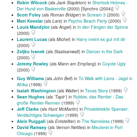
Robin Wilcock
(als
Jack Stapleton
) in
Sherlock Holmes -
Der Hund von Baskerville
(2000) [Synchro (2004)]
Scott Foley
(als
Roman Bridger
) in
Scream 3
(2000)
Matt Keeslar
(als
Lars
) in
Psycho Beach Party
(2000)
Louis Mandylor
(als
Angel
) in
In den Fängen der Spinne
(2000)
Laurent Lucas
(als
Michel
) in
Harry meint es gut mit dir
(2000)
Zeljko Ivanek
(als
Staatsanwalt
) in
Dancer in the Dark
(2000)
Jeremy Rowley
(als
Mann am Empfang
) in
Coyote Ugly
(2000)
Guy Williams
(als
John Bell
) in
To Walk with Lions - Jagd in
Afrika
(1999)
Isaiah Washington
(als
Walter
) in
Texas Story
(1999)
Sean Hughes
(als
'Tapir'
) in
Robbie, das Rentier - Das
große Rentier-Rennen
(1999)
Jeff Clarke
(als
Hunt McMartin
) in
Privatdetektiv Spenser:
Verdächtiges Schweigen
(1999)
Aleix Puiggalí
(als
Entstellter
) in
The Nameless
(1999)
David Ramsey
(als
Vernon Nettles
) in
Meuterei in Port
Chicago
(1999)