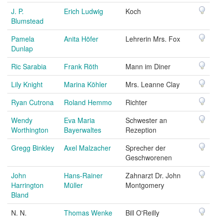
J. P.
Erich Ludwig
Koch
Blumstead
Pamela
Anita Höfer
Lehrerin Mrs. Fox
Dunlap
Ric Sarabia
Frank Röth
Mann im Diner
Lily Knight
Marina Köhler
Mrs. Leanne Clay
Ryan Cutrona
Roland Hemmo
Richter
Wendy
Eva Maria
Schwester an
Worthington
Bayerwaltes
Rezeption
Gregg Binkley
Axel Malzacher
Sprecher der
Geschworenen
John
Hans-Rainer
Zahnarzt Dr. John
Harrington
Müller
Montgomery
Bland
N. N.
Thomas Wenke
Bill O'Reilly