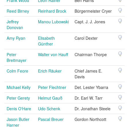
Frank Wood
Leon Rainer
Ben Harris
Reed Birney
Reinhard Brock
Bürgermeister Cryer
Jeffrey
Manou Lubowski
Capt. J. J. Jones
Donovan
Amy Ryan
Elisabeth
Carol Dexter
Günther
Peter
Walter von Hauff
Chairman Thorpe
Breitmayer
Colm Feore
Erich Räuker
Chief James E.
Davis
Michael Kelly
Peter Flechtner
Det. Lester Ybarra
Peter Gerety
Helmut Gauß
Dr. Earl W. Tarr
Denis O'Hare
Udo Schenk
Dr. Jonathan Steele
Jason Butler
Pascal Breuer
Gordon Northcott
Harner