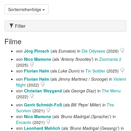
Sortierreihenfolge
Filter
Filme
von
Jörg Pintsch
(als
Eumaios
) in
Die Odyssee
(2026)
von
Nico Mamone
(als
'Antony Snootley'
) in
Zoomania 2
(2025)
von
Florian Halm
(als
Luke Dunn
) in
Tin Soldier
(2025)
von
Florian Halm
(als
Jimmy Martinez / Scrooge
) in
Violent
Night
(2022)
von
Christian Weygand
(als
George Díaz
) in
The Menu
(2022)
von
Gerrit Schmidt-Foß
(als
Bill 'Pepe' Miller
) in
The
Survivor
(2021)
von
Nico Mamone
(als
'Bruno Madrigal (Sprache)'
) in
Encanto
(2021)
von
Leonhard Mahlich
(als
'Bruno Madrigal (Gesang)'
) in