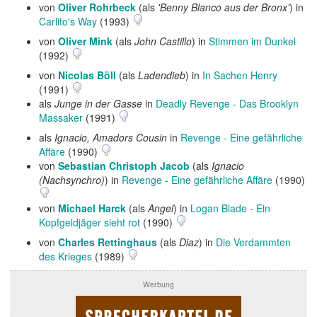
von
Oliver Rohrbeck
(als
'Benny Blanco aus der Bronx'
) in
Carlito's Way
(1993)
von
Oliver Mink
(als
John Castillo
) in
Stimmen im Dunkel
(1992)
von
Nicolas Böll
(als
Ladendieb
) in
In Sachen Henry
(1991)
als
Junge in der Gasse
in
Deadly Revenge - Das Brooklyn
Massaker
(1991)
als
Ignacio, Amadors Cousin
in
Revenge - Eine gefährliche
Affäre
(1990)
von
Sebastian Christoph Jacob
(als
Ignacio
(Nachsynchro)
) in
Revenge - Eine gefährliche Affäre
(1990)
von
Michael Harck
(als
Angel
) in
Logan Blade - Ein
Kopfgeldjäger sieht rot
(1990)
von
Charles Rettinghaus
(als
Diaz
) in
Die Verdammten
des Krieges
(1989)
Werbung