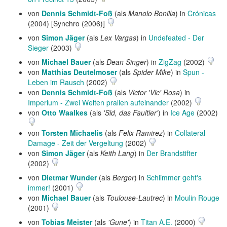
von
Dennis Schmidt-Foß
(als
Manolo Bonilla
) in
Crónicas
(2004) [Synchro (2006)]
von
Simon Jäger
(als
Lex Vargas
) in
Undefeated - Der
Sieger
(2003)
von
Michael Bauer
(als
Dean Singer
) in
ZigZag
(2002)
von
Matthias Deutelmoser
(als
Spider Mike
) in
Spun -
Leben im Rausch
(2002)
von
Dennis Schmidt-Foß
(als
Victor 'Vic' Rosa
) in
Imperium - Zwei Welten prallen aufeinander
(2002)
von
Otto Waalkes
(als
'Sid, das Faultier'
) in
Ice Age
(2002)
von
Torsten Michaelis
(als
Felix Ramirez
) in
Collateral
Damage - Zeit der Vergeltung
(2002)
von
Simon Jäger
(als
Keith Lang
) in
Der Brandstifter
(2002)
von
Dietmar Wunder
(als
Berger
) in
Schlimmer geht's
immer!
(2001)
von
Michael Bauer
(als
Toulouse-Lautrec
) in
Moulin Rouge
(2001)
von
Tobias Meister
(als
'Gune'
) in
Titan A.E.
(2000)