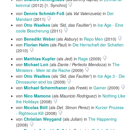
keinmal
(2012) [1. Synchro]
von
Dennis Schmidt-Foß
(als
Val Valenzuela
) in
Der
Mandant
(2011)
von
Otto Waalkes
(als
'Sid, das Faultier'
) in
Ice Age - Eine
coole Bescherung
(2011)
von
Benedikt Weber
(als
Asbury
) in
Repo Men
(2010)
von
Florian Halm
(als
Paul
) in
Die Herrschaft der Schatten
(2010)
von
Matthias Kupfer
(als
Jed
) in
Rage
(2009)
von
Michael Lott
(als
Dante / Perfecto Mendoza
) in
The
Ministers - Mein ist die Rache
(2009)
von
Otto Waalkes
(als
'Sid, das Faultier'
) in
Ice Age 3 - Die
Dinosaurier sind los
(2009)
von
Michael Schernthaner
(als
Freek
) in
Gamer
(2009)
von
Nico Mamone
(als
Mauricio Rodriguez
) in
Nothing Like
the Holidays
(2008)
von
Nicolas Böll
(als
Det. Simon Perez
) in
Kurzer Prozess
- Righteous Kill
(2008)
von
Christian Weygand
(als
Julian
) in
The Happening
(2008)