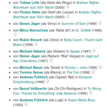
von
Tobias Lelle
(als
Geist des Rings
) in
Arabian Nights -
Abenteuer aus 1001 Nacht
(2000)
von
Florian Halm
(als
Geist der Lampe
) in
Arabian Nights -
Abenteuer aus 1001 Nacht
(2000)
von
Simon Jäger
(als
Vinny
) in
Summer of Sam
(1999)
von
Mirco Nontschew
(als
'Ratte #2'
) in
Dr. Dolittle
(1998)
von
Robin Brosch
(als
Chino
) in
Body Count - Flucht nach
Miami
(1998)
von
Michael Habeck
(als
Violator
) in
Spawn
(1997)
von
Simon Jäger
(als
Pestario 'Pest' Vargas
) in
Jagd auf
das Chamäleon
(1997)
von
Michael Bauer
(als
Tybalt
) in
Romeo + Julia
(1996)
von
Torsten Sense
(als
Manny
) in
The Fan
(1996)
von
Andreas Fröhlich
(als
Captain Rat
) in
Einsame
Entscheidung
(1996)
von
Bernd Vollbrecht
(als
Chi Chi Rodriguez
) in
To Wong
Foo, Thanks for Everything! Julie Newmar
(1995)
von
Andreas Fröhlich
(als
Luigi
) in
Super Mario Bros.
(1993)