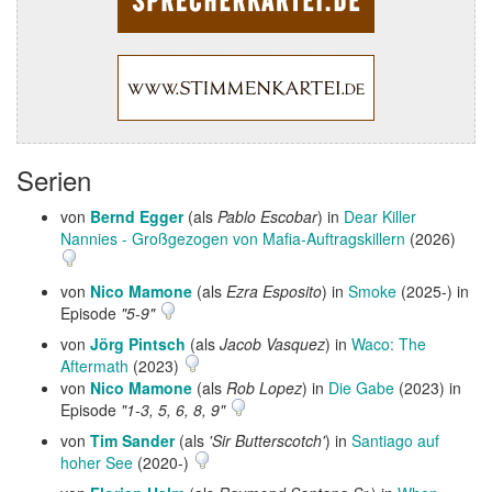
Serien
von
Bernd Egger
(als
Pablo Escobar
) in
Dear Killer
Nannies - Großgezogen von Mafia-Auftragskillern
(2026)
von
Nico Mamone
(als
Ezra Esposito
) in
Smoke
(2025-) in
Episode
"5-9"
von
Jörg Pintsch
(als
Jacob Vasquez
) in
Waco: The
Aftermath
(2023)
von
Nico Mamone
(als
Rob Lopez
) in
Die Gabe
(2023) in
Episode
"1-3, 5, 6, 8, 9"
von
Tim Sander
(als
'Sir Butterscotch'
) in
Santiago auf
hoher See
(2020-)