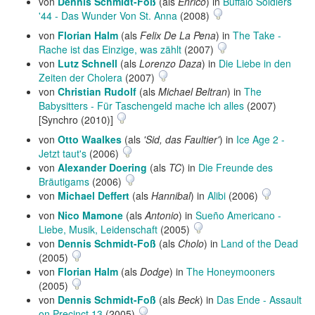
von
Dennis Schmidt-Foß
(als
Enrico
) in
Buffalo Soldiers
'44 - Das Wunder Von St. Anna
(2008)
von
Florian Halm
(als
Felix De La Pena
) in
The Take -
Rache ist das Einzige, was zählt
(2007)
von
Lutz Schnell
(als
Lorenzo Daza
) in
Die Liebe in den
Zeiten der Cholera
(2007)
von
Christian Rudolf
(als
Michael Beltran
) in
The
Babysitters - Für Taschengeld mache ich alles
(2007)
[Synchro (2010)]
von
Otto Waalkes
(als
'Sid, das Faultier'
) in
Ice Age 2 -
Jetzt taut's
(2006)
von
Alexander Doering
(als
TC
) in
Die Freunde des
Bräutigams
(2006)
von
Michael Deffert
(als
Hannibal
) in
Alibi
(2006)
von
Nico Mamone
(als
Antonio
) in
Sueño Americano -
Liebe, Musik, Leidenschaft
(2005)
von
Dennis Schmidt-Foß
(als
Cholo
) in
Land of the Dead
(2005)
von
Florian Halm
(als
Dodge
) in
The Honeymooners
(2005)
von
Dennis Schmidt-Foß
(als
Beck
) in
Das Ende - Assault
on Precinct 13
(2005)