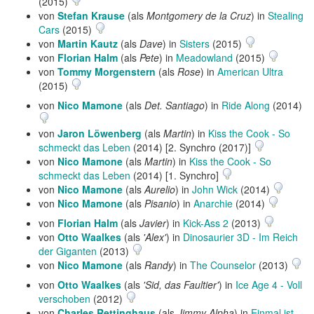
(2015)
von
Stefan Krause
(als
Montgomery de la Cruz
) in
Stealing
Cars
(2015)
von
Martin Kautz
(als
Dave
) in
Sisters
(2015)
von
Florian Halm
(als
Pete
) in
Meadowland
(2015)
von
Tommy Morgenstern
(als
Rose
) in
American Ultra
(2015)
von
Nico Mamone
(als
Det. Santiago
) in
Ride Along
(2014)
von
Jaron Löwenberg
(als
Martin
) in
Kiss the Cook - So
schmeckt das Leben
(2014) [2. Synchro (2017)]
von
Nico Mamone
(als
Martin
) in
Kiss the Cook - So
schmeckt das Leben
(2014) [1. Synchro]
von
Nico Mamone
(als
Aurelio
) in
John Wick
(2014)
von
Nico Mamone
(als
Pisanio
) in
Anarchie
(2014)
von
Florian Halm
(als
Javier
) in
Kick-Ass 2
(2013)
von
Otto Waalkes
(als
'Alex'
) in
Dinosaurier 3D - Im Reich
der Giganten
(2013)
von
Nico Mamone
(als
Randy
) in
The Counselor
(2013)
von
Otto Waalkes
(als
'Sid, das Faultier'
) in
Ice Age 4 - Voll
verschoben
(2012)
von
Charles Rettinghaus
(als
Jimmy Alpha
) in
Einmal ist