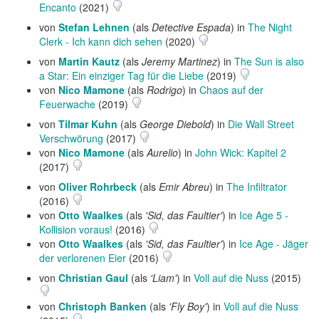
Encanto
(2021)
von
Stefan Lehnen
(als
Detective Espada
) in
The Night
Clerk - Ich kann dich sehen
(2020)
von
Martin Kautz
(als
Jeremy Martinez
) in
The Sun is also
a Star: Ein einziger Tag für die Liebe
(2019)
von
Nico Mamone
(als
Rodrigo
) in
Chaos auf der
Feuerwache
(2019)
von
Tilmar Kuhn
(als
George Diebold
) in
Die Wall Street
Verschwörung
(2017)
von
Nico Mamone
(als
Aurelio
) in
John Wick: Kapitel 2
(2017)
von
Oliver Rohrbeck
(als
Emir Abreu
) in
The Infiltrator
(2016)
von
Otto Waalkes
(als
'Sid, das Faultier'
) in
Ice Age 5 -
Kollision voraus!
(2016)
von
Otto Waalkes
(als
'Sid, das Faultier'
) in
Ice Age - Jäger
der verlorenen Eier
(2016)
von
Christian Gaul
(als
'Liam'
) in
Voll auf die Nuss
(2015)
von
Christoph Banken
(als
'Fly Boy'
) in
Voll auf die Nuss