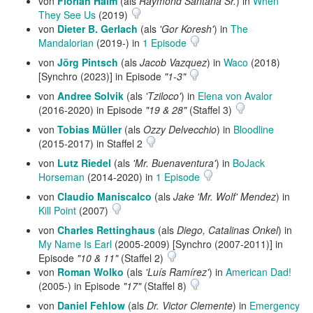
von
Florian Halm
(als
Raymond Santana Sr.
) in
When
They See Us
(2019)
von
Dieter B. Gerlach
(als
'Gor Koresh'
) in
The
Mandalorian
(2019-) in
1 Episode
von
Jörg Pintsch
(als
Jacob Vazquez
) in
Waco
(2018)
[Synchro (2023)] in Episode
"1-3"
von
Andree Solvik
(als
'Tziloco'
) in
Elena von Avalor
(2016-2020) in Episode
"19 & 28"
(Staffel 3)
von
Tobias Müller
(als
Ozzy Delvecchio
) in
Bloodline
(2015-2017) in Staffel 2
von
Lutz Riedel
(als
'Mr. Buenaventura'
) in
BoJack
Horseman
(2014-2020) in
1 Episode
von
Claudio Maniscalco
(als
Jake 'Mr. Wolf' Mendez
) in
Kill Point
(2007)
von
Charles Rettinghaus
(als
Diego, Catalinas Onkel
) in
My Name Is Earl
(2005-2009) [Synchro (2007-2011)] in
Episode
"10 & 11"
(Staffel 2)
von
Roman Wolko
(als
'Luís Ramírez'
) in
American Dad!
(2005-) in Episode
"17"
(Staffel 8)
von
Daniel Fehlow
(als
Dr. Victor Clemente
) in
Emergency