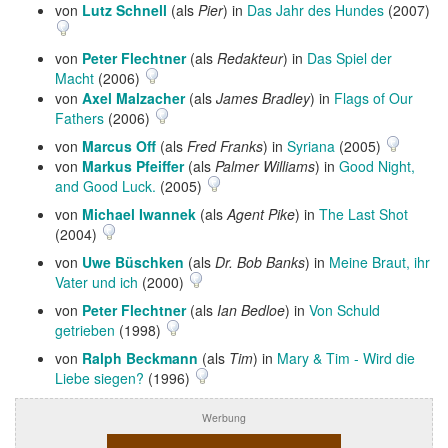
von
Lutz Schnell
(als
Pier
) in
Das Jahr des Hundes
(2007)
von
Peter Flechtner
(als
Redakteur
) in
Das Spiel der
Macht
(2006)
von
Axel Malzacher
(als
James Bradley
) in
Flags of Our
Fathers
(2006)
von
Marcus Off
(als
Fred Franks
) in
Syriana
(2005)
von
Markus Pfeiffer
(als
Palmer Williams
) in
Good Night,
and Good Luck.
(2005)
von
Michael Iwannek
(als
Agent Pike
) in
The Last Shot
(2004)
von
Uwe Büschken
(als
Dr. Bob Banks
) in
Meine Braut, ihr
Vater und ich
(2000)
von
Peter Flechtner
(als
Ian Bedloe
) in
Von Schuld
getrieben
(1998)
von
Ralph Beckmann
(als
Tim
) in
Mary & Tim - Wird die
Liebe siegen?
(1996)
Werbung