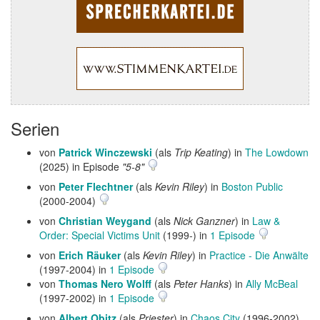
Serien
von
Patrick Winczewski
(als
Trip Keating
) in
The Lowdown
(2025) in Episode
"5-8"
von
Peter Flechtner
(als
Kevin Riley
) in
Boston Public
(2000-2004)
von
Christian Weygand
(als
Nick Ganzner
) in
Law &
Order: Special Victims Unit
(1999-) in
1 Episode
von
Erich Räuker
(als
Kevin Riley
) in
Practice - Die Anwälte
(1997-2004) in
1 Episode
von
Thomas Nero Wolff
(als
Peter Hanks
) in
Ally McBeal
(1997-2002) in
1 Episode
von
Albert Obitz
(als
Priester
) in
Chaos City
(1996-2002)