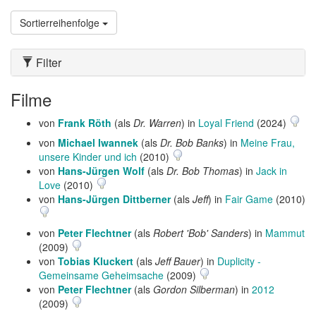
Sortierreihenfolge
Filter
Filme
von
Frank Röth
(als
Dr. Warren
) in
Loyal Friend
(2024)
von
Michael Iwannek
(als
Dr. Bob Banks
) in
Meine Frau,
unsere Kinder und ich
(2010)
von
Hans-Jürgen Wolf
(als
Dr. Bob Thomas
) in
Jack in
Love
(2010)
von
Hans-Jürgen Dittberner
(als
Jeff
) in
Fair Game
(2010)
von
Peter Flechtner
(als
Robert 'Bob' Sanders
) in
Mammut
(2009)
von
Tobias Kluckert
(als
Jeff Bauer
) in
Duplicity -
Gemeinsame Geheimsache
(2009)
von
Peter Flechtner
(als
Gordon Silberman
) in
2012
(2009)