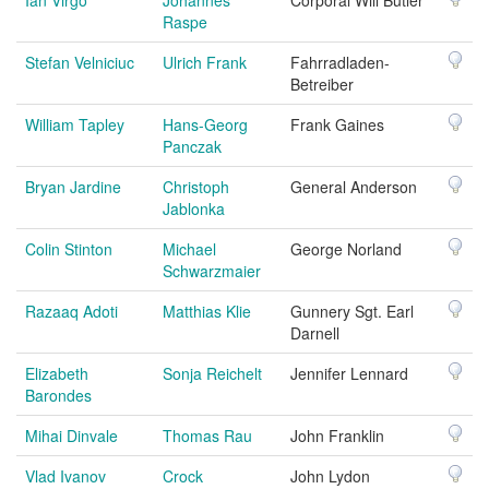
Ian Virgo
Johannes
Corporal Will Butler
Raspe
Stefan Velniciuc
Ulrich Frank
Fahrradladen-
Betreiber
William Tapley
Hans-Georg
Frank Gaines
Panczak
Bryan Jardine
Christoph
General Anderson
Jablonka
Colin Stinton
Michael
George Norland
Schwarzmaier
Razaaq Adoti
Matthias Klie
Gunnery Sgt. Earl
Darnell
Elizabeth
Sonja Reichelt
Jennifer Lennard
Barondes
Mihai Dinvale
Thomas Rau
John Franklin
Vlad Ivanov
Crock
John Lydon