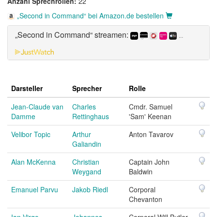
Anzahl Sprechrollen:
22
„Second in Command“ bei Amazon.de bestellen
„Second in Command“ streamen:
...
Darsteller
Sprecher
Rolle
Jean-Claude van
Charles
Cmdr. Samuel
Damme
Rettinghaus
'Sam' Keenan
Velibor Topic
Arthur
Anton Tavarov
Galiandin
Alan McKenna
Christian
Captain John
Weygand
Baldwin
Emanuel Parvu
Jakob Riedl
Corporal
Chevanton