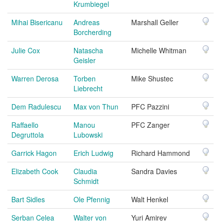
Krumbiegel
Mihai Bisericanu
Andreas
Marshall Geller
Borcherding
Julie Cox
Natascha
Michelle Whitman
Geisler
Warren Derosa
Torben
Mike Shustec
Liebrecht
Dem Radulescu
Max von Thun
PFC Pazzini
Raffaello
Manou
PFC Zanger
Degruttola
Lubowski
Garrick Hagon
Erich Ludwig
Richard Hammond
Elizabeth Cook
Claudia
Sandra Davies
Schmidt
Bart Sidles
Ole Pfennig
Walt Henkel
Serban Celea
Walter von
Yuri Amirev