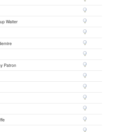
Cup Waiter
demire
y Patron
ffe