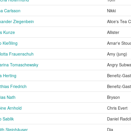
a Carlsson
Nikki
xander Ziegenbein
Alice's Tea 
as Kunze
Allister
o Kießling
Amar'e Stou
lotta Frauenschuh
Amy (jung)
arina Tomaschewsky
Angry Subwa
a Herting
Benefiz-Gast
thias Friedrich
Benefiz-Gast
ias Nath
Bryson
ine Arnhold
Chris Evert
o Sablik
Daniel Radcli
ith Steinhäuser
Dia