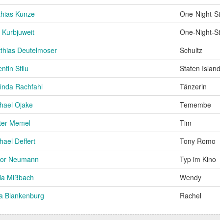
hias Kunze
One-Night-S
 Kurbjuweit
One-Night-S
thias Deutelmoser
Schultz
entin Stilu
Staten Island
inda Rachfahl
Tänzerin
hael Ojake
Temembe
ter Memel
Tim
hael Deffert
Tony Romo
tor Neumann
Typ im Kino
via Mißbach
Wendy
ia Blankenburg
Rachel