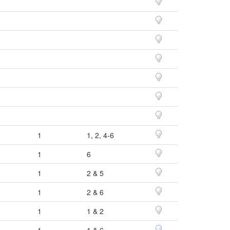
1
1, 2, 4-6
1
6
1
2 & 5
1
2 & 6
1
1 & 2
1
1 & 6