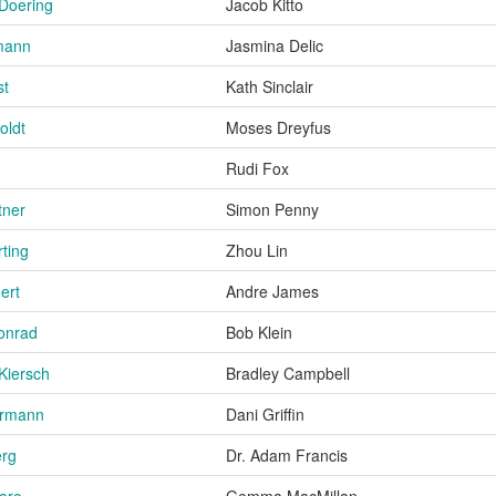
Doering
Jacob Kitto
mann
Jasmina Delic
st
Kath Sinclair
oldt
Moses Dreyfus
Rudi Fox
tner
Simon Penny
ting
Zhou Lin
nert
Andre James
onrad
Bob Klein
Kiersch
Bradley Campbell
ermann
Dani Griffin
erg
Dr. Adam Francis
aro
Gemma MacMillan