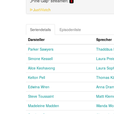
„Pine Gap“ streamen:
Seriendetails
Episodenliste
Darsteller
Sprecher
Parker Sawyers
Thaddäus M
Simone Kessell
Laura Prei
Alice Keohavong
Laura Sop
Kelton Pell
Thomas Kä
Edwina Wren
Anna Dram
Steve Toussaint
Matti Kle
Madeleine Madden
Wanda Wo