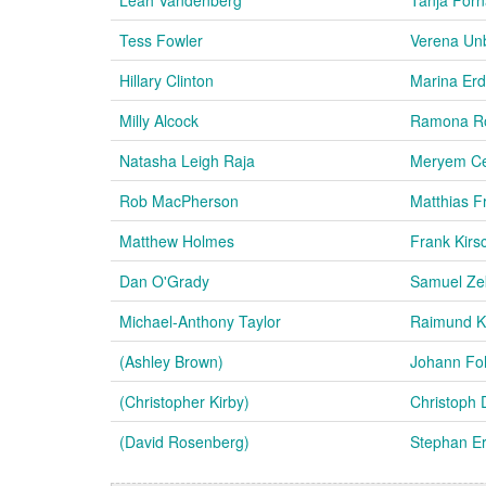
Tess Fowler
Verena Un
Hillary Clinton
Marina Er
Milly Alcock
Ramona R
Natasha Leigh Raja
Meryem Ce
Rob MacPherson
Matthias Fr
Matthew Holmes
Frank Kirs
Dan O'Grady
Samuel Ze
Michael-Anthony Taylor
Raimund K
(Ashley Brown)
Johann Fo
(Christopher Kirby)
Christoph 
(David Rosenberg)
Stephan Er