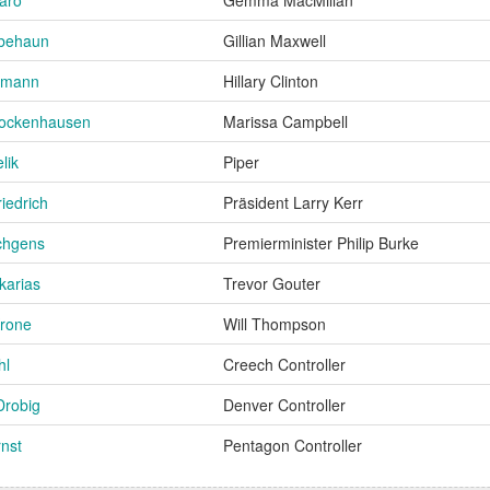
behaun
Gillian Maxwell
dmann
Hillary Clinton
ockenhausen
Marissa Campbell
lik
Piper
iedrich
Präsident Larry Kerr
chgens
Premierminister Philip Burke
karias
Trevor Gouter
rone
Will Thompson
hl
Creech Controller
Drobig
Denver Controller
nst
Pentagon Controller