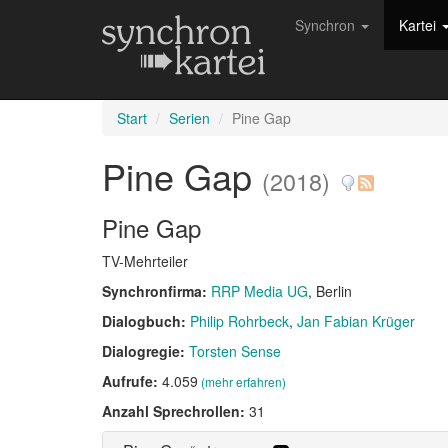
Synchron
Kartei
Start
Serien
Pine Gap
Pine Gap
(2018)
Pine Gap
TV-Mehrteiler
Synchronfirma:
RRP Media UG
, Berlin
Dialogbuch:
Philip Rohrbeck
Jan Fabian Krüger
Dialogregie:
Torsten Sense
Aufrufe:
4.059
(mehr erfahren)
Anzahl Sprechrollen:
31