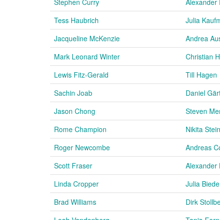
Stephen Curry
Alexander 
Tess Haubrich
Julia Kauf
Jacqueline McKenzie
Andrea Au
Mark Leonard Winter
Christian H
Lewis Fitz-Gerald
Till Hagen
Sachin Joab
Daniel Gär
Jason Chong
Steven Mer
Rome Champion
Nikita Stei
Roger Newcombe
Andreas C
Scott Fraser
Alexander 
Linda Cropper
Julia Bied
Brad Williams
Dirk Stollb
Leah Vandenberg
Tanja Forn