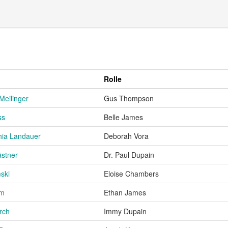
Rolle
eilinger
Gus Thompson
ss
Belle James
hia Landauer
Deborah Vora
stner
Dr. Paul Dupain
ski
Eloise Chambers
mm
Ethan James
rch
Immy Dupain