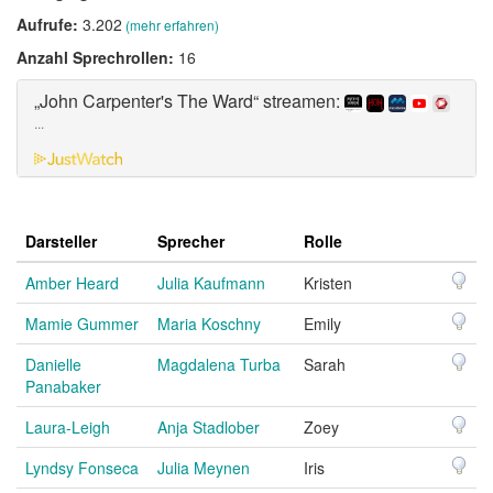
Aufrufe:
3.202
(mehr erfahren)
Anzahl Sprechrollen:
16
„John Carpenter's The Ward“ streamen:
...
Darsteller
Sprecher
Rolle
Amber Heard
Julia Kaufmann
Kristen
Mamie Gummer
Maria Koschny
Emily
Danielle
Magdalena Turba
Sarah
Panabaker
Laura-Leigh
Anja Stadlober
Zoey
Lyndsy Fonseca
Julia Meynen
Iris