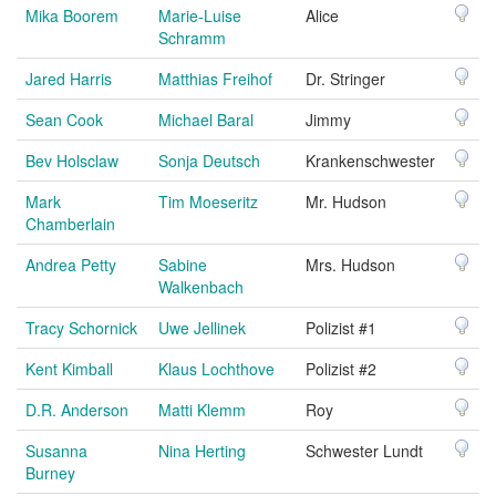
Mika Boorem
Marie-Luise
Alice
Schramm
Jared Harris
Matthias Freihof
Dr. Stringer
Sean Cook
Michael Baral
Jimmy
Bev Holsclaw
Sonja Deutsch
Krankenschwester
Mark
Tim Moeseritz
Mr. Hudson
Chamberlain
Andrea Petty
Sabine
Mrs. Hudson
Walkenbach
Tracy Schornick
Uwe Jellinek
Polizist #1
Kent Kimball
Klaus Lochthove
Polizist #2
D.R. Anderson
Matti Klemm
Roy
Susanna
Nina Herting
Schwester Lundt
Burney