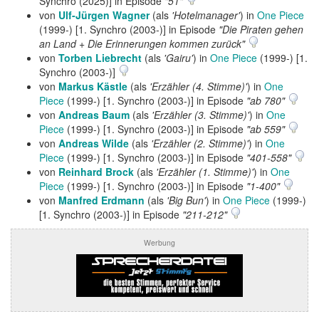
Synchro (2025)] in Episode
"51"
von
Ulf-Jürgen Wagner
(als
'Hotelmanager'
) in
One Piece
(1999-) [1. Synchro (2003-)] in Episode
"Die Piraten gehen
an Land + Die Erinnerungen kommen zurück"
von
Torben Liebrecht
(als
'Gairu'
) in
One Piece
(1999-) [1.
Synchro (2003-)]
von
Markus Kästle
(als
'Erzähler (4. Stimme)'
) in
One
Piece
(1999-) [1. Synchro (2003-)] in Episode
"ab 780"
von
Andreas Baum
(als
'Erzähler (3. Stimme)'
) in
One
Piece
(1999-) [1. Synchro (2003-)] in Episode
"ab 559"
von
Andreas Wilde
(als
'Erzähler (2. Stimme)'
) in
One
Piece
(1999-) [1. Synchro (2003-)] in Episode
"401-558"
von
Reinhard Brock
(als
'Erzähler (1. Stimme)'
) in
One
Piece
(1999-) [1. Synchro (2003-)] in Episode
"1-400"
von
Manfred Erdmann
(als
'Big Bun'
) in
One Piece
(1999-)
[1. Synchro (2003-)] in Episode
"211-212"
Werbung