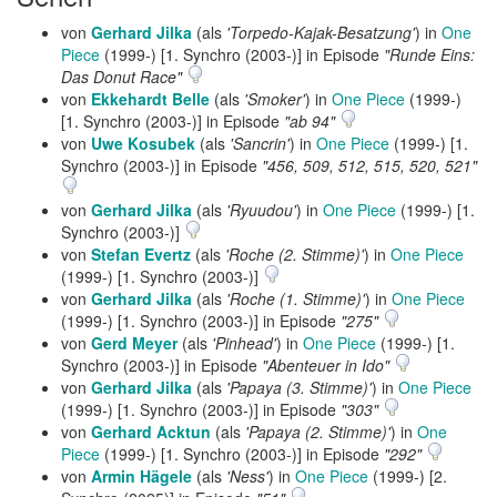
von
Gerhard Jilka
(als
'Torpedo-Kajak-Besatzung'
) in
One
Piece
(1999-) [1. Synchro (2003-)] in Episode
"Runde Eins:
Das Donut Race"
von
Ekkehardt Belle
(als
'Smoker'
) in
One Piece
(1999-)
[1. Synchro (2003-)] in Episode
"ab 94"
von
Uwe Kosubek
(als
'Sancrin'
) in
One Piece
(1999-) [1.
Synchro (2003-)] in Episode
"456, 509, 512, 515, 520, 521"
von
Gerhard Jilka
(als
'Ryuudou'
) in
One Piece
(1999-) [1.
Synchro (2003-)]
von
Stefan Evertz
(als
'Roche (2. Stimme)'
) in
One Piece
(1999-) [1. Synchro (2003-)]
von
Gerhard Jilka
(als
'Roche (1. Stimme)'
) in
One Piece
(1999-) [1. Synchro (2003-)] in Episode
"275"
von
Gerd Meyer
(als
'Pinhead'
) in
One Piece
(1999-) [1.
Synchro (2003-)] in Episode
"Abenteuer in Ido"
von
Gerhard Jilka
(als
'Papaya (3. Stimme)'
) in
One Piece
(1999-) [1. Synchro (2003-)] in Episode
"303"
von
Gerhard Acktun
(als
'Papaya (2. Stimme)'
) in
One
Piece
(1999-) [1. Synchro (2003-)] in Episode
"292"
von
Armin Hägele
(als
'Ness'
) in
One Piece
(1999-) [2.