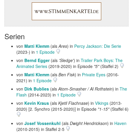
Serien
von
Matti Klemm
(als
Ares
) in
Percy Jackson: Die Serie
(2023-) in
1 Episode
von
Bernd Egger
(als
'Sledge'
) in
Trailer Park Boys: The
Animated Series
(2019-2020) in Episode
"5"
(Staffel 2)
von
Matti Klemm
(als
Ben Fisk
) in
Private Eyes
(2016-
2021) in
1 Episode
von
Dirk Bublies
(als
Atom-Smasher / Al Rothstein
) in
The
Flash
(2014-2023) in
1 Episode
von
Kevin Kraus
(als
Kjetil Flachnase
) in
Vikings
(2013-
2020) [2. Synchro (2015-2020)] in Episode
"1-15"
(Staffel 6)
von
Josef Vossenkuhl
(als
Dwight Hendrickson
) in
Haven
(2010-2015) in Staffel 2-5