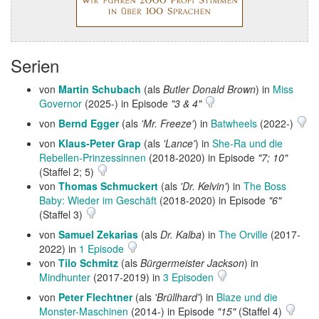
Serien
von
Martin Schubach
(als
Butler Donald Brown
) in
Miss
Governor
(2025-) in Episode
"3 & 4"
von
Bernd Egger
(als
'Mr. Freeze'
) in
Batwheels
(2022-)
von
Klaus-Peter Grap
(als
'Lance'
) in
She-Ra und die
Rebellen-Prinzessinnen
(2018-2020) in Episode
"7; 10"
(Staffel 2; 5)
von
Thomas Schmuckert
(als
'Dr. Kelvin'
) in
The Boss
Baby: Wieder im Geschäft
(2018-2020) in Episode
"6"
(Staffel 3)
von
Samuel Zekarias
(als
Dr. Kalba
) in
The Orville
(2017-
2022) in
1 Episode
von
Tilo Schmitz
(als
Bürgermeister Jackson
) in
Mindhunter
(2017-2019) in
3 Episoden
von
Peter Flechtner
(als
'Brüllhard'
) in
Blaze und die
Monster-Maschinen
(2014-) in Episode
"15"
(Staffel 4)