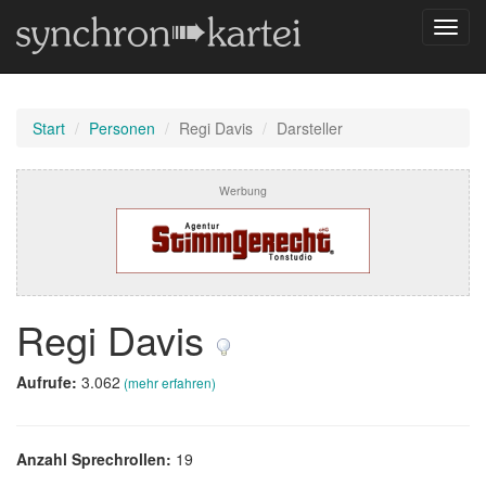
Navig
umsch
Start
Personen
Regi Davis
Darsteller
Werbung
Regi Davis
Aufrufe:
3.062
(mehr erfahren)
Anzahl Sprechrollen:
19