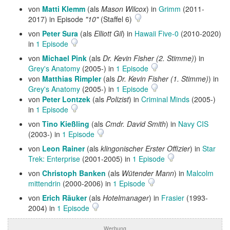
von
Matti Klemm
(als
Mason Wilcox
) in
Grimm
(2011-
2017) in Episode
"10"
(Staffel 6)
von
Peter Sura
(als
Elliott Gil
) in
Hawaii Five-0
(2010-2020)
in
1 Episode
von
Michael Pink
(als
Dr. Kevin Fisher (2. Stimme)
) in
Grey's Anatomy
(2005-) in
1 Episode
von
Matthias Rimpler
(als
Dr. Kevin Fisher (1. Stimme)
) in
Grey's Anatomy
(2005-) in
1 Episode
von
Peter Lontzek
(als
Polizist
) in
Criminal Minds
(2005-)
in
1 Episode
von
Tino Kießling
(als
Cmdr. David Smith
) in
Navy CIS
(2003-) in
1 Episode
von
Leon Rainer
(als
klingonischer Erster Offizier
) in
Star
Trek: Enterprise
(2001-2005) in
1 Episode
von
Christoph Banken
(als
Wütender Mann
) in
Malcolm
mittendrin
(2000-2006) in
1 Episode
von
Erich Räuker
(als
Hotelmanager
) in
Frasier
(1993-
2004) in
1 Episode
Werbung