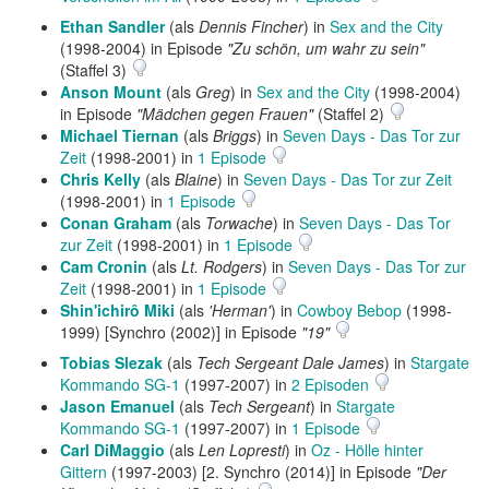
Ethan Sandler
(als
Dennis Fincher
) in
Sex and the City
(1998-2004) in Episode
"Zu schön, um wahr zu sein"
(Staffel 3)
Anson Mount
(als
Greg
) in
Sex and the City
(1998-2004)
in Episode
"Mädchen gegen Frauen"
(Staffel 2)
Michael Tiernan
(als
Briggs
) in
Seven Days - Das Tor zur
Zeit
(1998-2001) in
1 Episode
Chris Kelly
(als
Blaine
) in
Seven Days - Das Tor zur Zeit
(1998-2001) in
1 Episode
Conan Graham
(als
Torwache
) in
Seven Days - Das Tor
zur Zeit
(1998-2001) in
1 Episode
Cam Cronin
(als
Lt. Rodgers
) in
Seven Days - Das Tor zur
Zeit
(1998-2001) in
1 Episode
Shin'ichirô Miki
(als
'Herman'
) in
Cowboy Bebop
(1998-
1999) [Synchro (2002)] in Episode
"19"
Tobias Slezak
(als
Tech Sergeant Dale James
) in
Stargate
Kommando SG-1
(1997-2007) in
2 Episoden
Jason Emanuel
(als
Tech Sergeant
) in
Stargate
Kommando SG-1
(1997-2007) in
1 Episode
Carl DiMaggio
(als
Len Lopresti
) in
Oz - Hölle hinter
Gittern
(1997-2003) [2. Synchro (2014)] in Episode
"Der