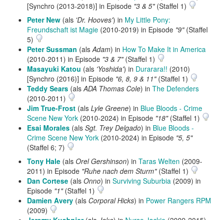
[Synchro (2013-2018)] in Episode
"3 & 5"
(Staffel 1)
Peter New
(als
'Dr. Hooves'
) in
My Little Pony:
Freundschaft ist Magie
(2010-2019) in Episode
"9"
(Staffel
5)
Peter Sussman
(als
Adam
) in
How To Make It in America
(2010-2011) in Episode
"3 & 7"
(Staffel 1)
Masayuki Katou
(als
'Yoshida'
) in
Durarara!!
(2010)
[Synchro (2016)] in Episode
"6, 8, 9 & 11"
(Staffel 1)
Teddy Sears
(als
ADA Thomas Cole
) in
The Defenders
(2010-2011)
Jim True-Frost
(als
Lyle Greene
) in
Blue Bloods - Crime
Scene New York
(2010-2024) in Episode
"18"
(Staffel 1)
Esai Morales
(als
Sgt. Trey Delgado
) in
Blue Bloods -
Crime Scene New York
(2010-2024) in Episode
"5, 5"
(Staffel 6; 7)
Tony Hale
(als
Orel Gershinson
) in
Taras Welten
(2009-
2011) in Episode
"Ruhe nach dem Sturm"
(Staffel 1)
Dan Cortese
(als
Onno
) in
Surviving Suburbia
(2009) in
Episode
"1"
(Staffel 1)
Damien Avery
(als
Corporal Hicks
) in
Power Rangers RPM
(2009)