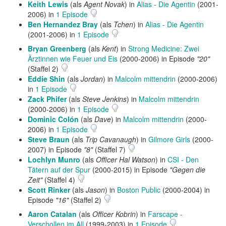
Keith Lewis
(als
Agent Novak
) in
Alias - Die Agentin
(2001-
2006) in
1 Episode
Ben Hernandez Bray
(als
Tchen
) in
Alias - Die Agentin
(2001-2006) in
1 Episode
Bryan Greenberg
(als
Kent
) in
Strong Medicine: Zwei
Ärztinnen wie Feuer und Eis
(2000-2006) in Episode
"20"
(Staffel 2)
Eddie Shin
(als
Jordan
) in
Malcolm mittendrin
(2000-2006)
in
1 Episode
Zack Phifer
(als
Steve Jenkins
) in
Malcolm mittendrin
(2000-2006) in
1 Episode
Dominic Colón
(als
Dave
) in
Malcolm mittendrin
(2000-
2006) in
1 Episode
Steve Braun
(als
Trip Cavanaugh
) in
Gilmore Girls
(2000-
2007) in Episode
"8"
(Staffel 7)
Lochlyn Munro
(als
Officer Hal Watson
) in
CSI - Den
Tätern auf der Spur
(2000-2015) in Episode
"Gegen die
Zeit"
(Staffel 4)
Scott Rinker
(als
Jason
) in
Boston Public
(2000-2004) in
Episode
"16"
(Staffel 2)
Aaron Catalan
(als
Officer Kobrin
) in
Farscape -
Verschollen im All
(1999-2003) in
1 Episode