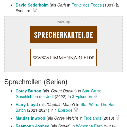
David Sederholm
(als
Carl
) in
Forke des Todes
(1981) [2.
Synchro]
Werbung
Sprechrollen (Serien)
Corey Burton
(als
'Count Dooku'
) in
Star Wars:
Geschichten der Jedi
(2022) in
3 Episoden
Harry Lloyd
(als
'Captain Mann'
) in
Star Wars: The Bad
Batch
(2021-2024) in
1 Episode
Mattias Inwood
(als
Corey Welch
) in
Tidelands
(2018)
Reamonn Joshee
(als
Stevie
) in
Wynonna Earp
(2016-