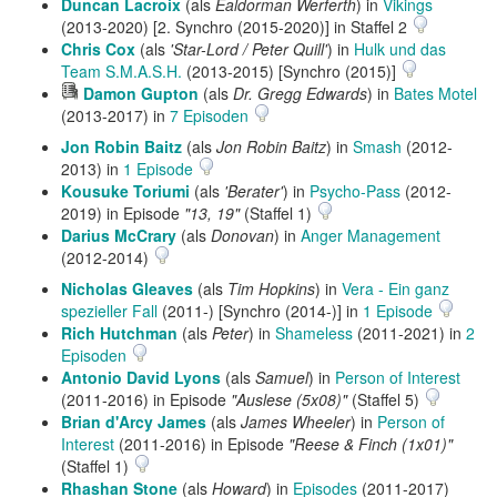
Duncan Lacroix
(als
Ealdorman Werferth
) in
Vikings
(2013-2020) [2. Synchro (2015-2020)] in Staffel 2
Chris Cox
(als
'Star-Lord / Peter Quill'
) in
Hulk und das
Team S.M.A.S.H.
(2013-2015) [Synchro (2015)]
Hörprobe
Damon Gupton
(als
Dr. Gregg Edwards
) in
Bates Motel
abspielen
(2013-2017) in
7 Episoden
Jon Robin Baitz
(als
Jon Robin Baitz
) in
Smash
(2012-
2013) in
1 Episode
Kousuke Toriumi
(als
'Berater'
) in
Psycho-Pass
(2012-
2019) in Episode
"13, 19"
(Staffel 1)
Darius McCrary
(als
Donovan
) in
Anger Management
(2012-2014)
Nicholas Gleaves
(als
Tim Hopkins
) in
Vera - Ein ganz
spezieller Fall
(2011-) [Synchro (2014-)] in
1 Episode
Rich Hutchman
(als
Peter
) in
Shameless
(2011-2021) in
2
Episoden
Antonio David Lyons
(als
Samuel
) in
Person of Interest
(2011-2016) in Episode
"Auslese (5x08)"
(Staffel 5)
Brian d'Arcy James
(als
James Wheeler
) in
Person of
Interest
(2011-2016) in Episode
"Reese & Finch (1x01)"
(Staffel 1)
Rhashan Stone
(als
Howard
) in
Episodes
(2011-2017)