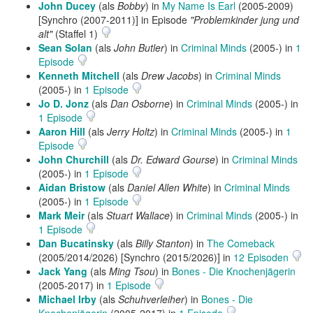
John Ducey
(als
Bobby
) in
My Name Is Earl
(2005-2009)
[Synchro (2007-2011)] in Episode
"Problemkinder jung und
alt"
(Staffel 1)
Sean Solan
(als
John Butler
) in
Criminal Minds
(2005-) in
1
Episode
Kenneth Mitchell
(als
Drew Jacobs
) in
Criminal Minds
(2005-) in
1 Episode
Jo D. Jonz
(als
Dan Osborne
) in
Criminal Minds
(2005-) in
1 Episode
Aaron Hill
(als
Jerry Holtz
) in
Criminal Minds
(2005-) in
1
Episode
John Churchill
(als
Dr. Edward Gourse
) in
Criminal Minds
(2005-) in
1 Episode
Aidan Bristow
(als
Daniel Allen White
) in
Criminal Minds
(2005-) in
1 Episode
Mark Meir
(als
Stuart Wallace
) in
Criminal Minds
(2005-) in
1 Episode
Dan Bucatinsky
(als
Billy Stanton
) in
The Comeback
(2005/2014/2026) [Synchro (2015/2026)] in
12 Episoden
Jack Yang
(als
Ming Tsou
) in
Bones - Die Knochenjägerin
(2005-2017) in
1 Episode
Michael Irby
(als
Schuhverleiher
) in
Bones - Die