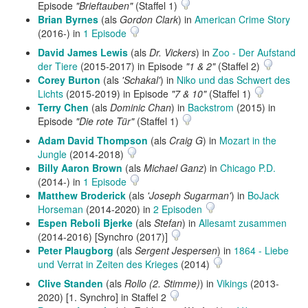
Episode
"Brieftauben"
(Staffel 1)
Brian Byrnes
(als
Gordon Clark
) in
American Crime Story
(2016-) in
1 Episode
David James Lewis
(als
Dr. Vickers
) in
Zoo - Der Aufstand
der Tiere
(2015-2017) in Episode
"1 & 2"
(Staffel 2)
Corey Burton
(als
'Schakal'
) in
Niko und das Schwert des
Lichts
(2015-2019) in Episode
"7 & 10"
(Staffel 1)
Terry Chen
(als
Dominic Chan
) in
Backstrom
(2015) in
Episode
"Die rote Tür"
(Staffel 1)
Adam David Thompson
(als
Craig G
) in
Mozart in the
Jungle
(2014-2018)
Billy Aaron Brown
(als
Michael Ganz
) in
Chicago P.D.
(2014-) in
1 Episode
Matthew Broderick
(als
'Joseph Sugarman'
) in
BoJack
Horseman
(2014-2020) in
2 Episoden
Espen Reboli Bjerke
(als
Stefan
) in
Allesamt zusammen
(2014-2016) [Synchro (2017)]
Peter Plaugborg
(als
Sergent Jespersen
) in
1864 - Liebe
und Verrat in Zeiten des Krieges
(2014)
Clive Standen
(als
Rollo (2. Stimme)
) in
Vikings
(2013-
2020) [1. Synchro] in Staffel 2