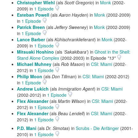
Christopher Wiehl
(als
Scott Gregorio
) in
Monk
(2002-
2009) in
1 Episode
Esteban Powell
(als
Aaron Hayden
) in
Monk
(2002-2009)
in
1 Episode
Patrick Breen
(als
Jeffery Sweeney
) in
Monk
(2002-2009)
in
1 Episode
Lance Barber
(als
Kühlschranklieferant
) in
Monk
(2002-
2009) in
1 Episode
Mitsuaki Hoshino
(als
'Sakakibara'
) in
Ghost in the Shell:
Stand Alone Complex
(2002-2003) in Episode
"13"
Michael Muhney
(als
Rob Mason
) in
CSI: Miami
(2002-
2012) in
1 Episode
Philip Moon
(als
Don Tillman
) in
CSI: Miami
(2002-2012)
in
1 Episode
Andrew Lukich
(als
Immigration Agent
) in
CSI: Miami
(2002-2012) in
1 Episode
Flex Alexander
(als
Martin Wilson
) in
CSI: Miami
(2002-
2012) in
1 Episode
Flex Alexander
(als
Beau Lendell
) in
CSI: Miami
(2002-
2012) in
1 Episode
P.D. Mani
(als
Dr. Simotas
) in
Scrubs - Die Anfänger
(2001-
2010) in
1 Episode