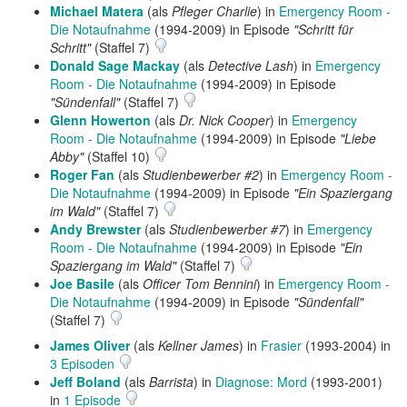
Michael Matera
(als
Pfleger Charlie
) in
Emergency Room -
Die Notaufnahme
(1994-2009) in Episode
"Schritt für
Schritt"
(Staffel 7)
Donald Sage Mackay
(als
Detective Lash
) in
Emergency
Room - Die Notaufnahme
(1994-2009) in Episode
"Sündenfall"
(Staffel 7)
Glenn Howerton
(als
Dr. Nick Cooper
) in
Emergency
Room - Die Notaufnahme
(1994-2009) in Episode
"Liebe
Abby"
(Staffel 10)
Roger Fan
(als
Studienbewerber #2
) in
Emergency Room -
Die Notaufnahme
(1994-2009) in Episode
"Ein Spaziergang
im Wald"
(Staffel 7)
Andy Brewster
(als
Studienbewerber #7
) in
Emergency
Room - Die Notaufnahme
(1994-2009) in Episode
"Ein
Spaziergang im Wald"
(Staffel 7)
Joe Basile
(als
Officer Tom Bennini
) in
Emergency Room -
Die Notaufnahme
(1994-2009) in Episode
"Sündenfall"
(Staffel 7)
James Oliver
(als
Kellner James
) in
Frasier
(1993-2004) in
3 Episoden
Jeff Boland
(als
Barrista
) in
Diagnose: Mord
(1993-2001)
in
1 Episode