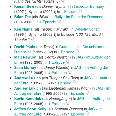
Klang des Nichts"
(Staffel 6)
Kieran Bew
(als
Danny Twyman
) in
Inspector Barnaby
(1997-) [Synchro (2005-)] in
1 Episode
Brian Tee
(als
AiPler
) in
Buffy - Im Bann der Dämonen
(1997-2003) in
1 Episode
Ken Narita
(als
'Ryuuichi Muraki'
) in
Detektiv Conan
(1996-) [Synchro (2002-)] in Episode
"133-134 'Mord im
Theater'"
David Pauls
(als
Travis
) in
Outer Limits - Die unbekannte
Dimension
(1995-2002) in
1 Episode
Matt Newton
(als
Derrick Newton
) in
JAG - Im Auftrag der
Ehre
(1995-2005) in
1 Episode
Sean Murray
(als
Danny Walden
) in
JAG - Im Auftrag der
Ehre
(1995-2005) in
4 Episoden
Andrew Lukich
(als
Trooper Ray Reid
) in
JAG - Im Auftrag
der Ehre
(1995-2005) in
1 Episode
Andrew Lukich
(als
Lieutenant James Hildon
) in
JAG - Im
Auftrag der Ehre
(1995-2005) in
1 Episode
Kevin Kendrick
(als
Rudergänger
) in
JAG - Im Auftrag der
Ehre
(1995-2005) in
1 Episode
Jeffrey Scott Kelly
(als
Seaman Duncan
) in
JAG - Im
Auftrag der Ehre
(1995-2005) in
1 Episode