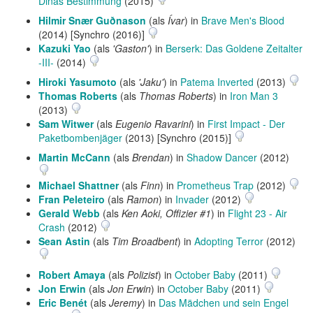
Dinas Bestimmung
(2015)
Hilmir Snær Guðnason
(als
Ívar
) in
Brave Men's Blood
(2014) [Synchro (2016)]
Kazuki Yao
(als
'Gaston'
) in
Berserk: Das Goldene Zeitalter
-III-
(2014)
Hiroki Yasumoto
(als
'Jaku'
) in
Patema Inverted
(2013)
Thomas Roberts
(als
Thomas Roberts
) in
Iron Man 3
(2013)
Sam Witwer
(als
Eugenio Ravarini
) in
First Impact - Der
Paketbombenjäger
(2013) [Synchro (2015)]
Martin McCann
(als
Brendan
) in
Shadow Dancer
(2012)
Michael Shattner
(als
Finn
) in
Prometheus Trap
(2012)
Fran Peleteiro
(als
Ramon
) in
Invader
(2012)
Gerald Webb
(als
Ken Aoki, Offizier #1
) in
Flight 23 - Air
Crash
(2012)
Sean Astin
(als
Tim Broadbent
) in
Adopting Terror
(2012)
Robert Amaya
(als
Polizist
) in
October Baby
(2011)
Jon Erwin
(als
Jon Erwin
) in
October Baby
(2011)
Eric Benét
(als
Jeremy
) in
Das Mädchen und sein Engel