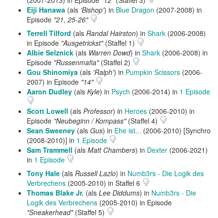
(2007-2013) in Episode
"12"
(Staffel 3)
Eiji Hanawa
(als
'Bishop'
) in
Blue Dragon
(2007-2008) in
Episode
"21, 25-26"
Terrell Tilford
(als
Randal Hairston
) in
Shark
(2006-2008)
in Episode
"Ausgetrickst"
(Staffel 1)
Albie Selznick
(als
Warren Dowd
) in
Shark
(2006-2008) in
Episode
"Russenmafia"
(Staffel 2)
Gou Shinomiya
(als
'Ralph'
) in
Pumpkin Scissors
(2006-
2007) in Episode
"14"
Aaron Dudley
(als
Kyle
) in
Psych
(2006-2014) in
1 Episode
Scott Lowell
(als
Professor
) in
Heroes
(2006-2010) in
Episode
"Neubeginn / Kompass"
(Staffel 4)
Sean Sweeney
(als
Gus
) in
Ehe ist...
(2006-2010) [Synchro
(2008-2010)] in
1 Episode
Sam Trammell
(als
Matt Chambers
) in
Dexter
(2006-2021)
in
1 Episode
Tony Hale
(als
Russell Lazlo
) in
Numb3rs - Die Logik des
Verbrechens
(2005-2010) in Staffel 6
Thomas Blake Jr.
(als
Lee Diddums
) in
Numb3rs - Die
Logik des Verbrechens
(2005-2010) in Episode
"Sneakerhead"
(Staffel 5)