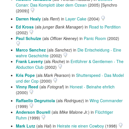
Conan: Das Komplott über dem Ozean
(2005) [Synchro
(2009)]
Darren Healy
(als
Rent
) in
Layer Cake
(2004)
Ed Kross
(als
junger Bank Manager
) in
Road to Perdition
(2002)
Paul Schulze
(als
Officer Keeney
) in
Panic Room
(2002)
Marco Sanchez
(als
Sanchez
) in
Die Entscheidung - Eine
wahre Geschichte
(2002)
Frank Laverty
(als
Roche
) in
Entführer & Gentlemen - The
Abduction Club
(2002)
Kris Pope
(als
Mark Pearson
) in
Shutterspeed - Das Model
und der Cop
(2000)
Vinny Reed
(als
Fotograf
) in
Honest - Beinahe ehrlich
(2000)
Raffaello Degruttola
(als
Rodriguez
) in
Wing Commander
(1999)
Anderson Bourell
(als
Mike Malone Jr.
) in
Flüchtiger
Ruhm
(1999)
Mark Lutz
(als
Hal
) in
Heirate nie einen Cowboy
(1998)