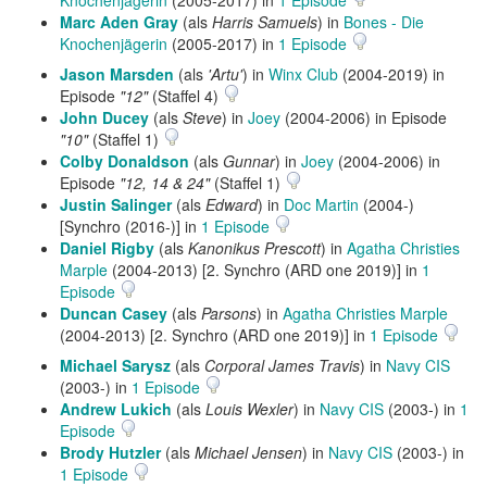
Knochenjägerin
(2005-2017) in
1 Episode
Marc Aden Gray
(als
Harris Samuels
) in
Bones - Die
Knochenjägerin
(2005-2017) in
1 Episode
Jason Marsden
(als
'Artu'
) in
Winx Club
(2004-2019) in
Episode
"12"
(Staffel 4)
John Ducey
(als
Steve
) in
Joey
(2004-2006) in Episode
"10"
(Staffel 1)
Colby Donaldson
(als
Gunnar
) in
Joey
(2004-2006) in
Episode
"12, 14 & 24"
(Staffel 1)
Justin Salinger
(als
Edward
) in
Doc Martin
(2004-)
[Synchro (2016-)] in
1 Episode
Daniel Rigby
(als
Kanonikus Prescott
) in
Agatha Christies
Marple
(2004-2013) [2. Synchro (ARD one 2019)] in
1
Episode
Duncan Casey
(als
Parsons
) in
Agatha Christies Marple
(2004-2013) [2. Synchro (ARD one 2019)] in
1 Episode
Michael Sarysz
(als
Corporal James Travis
) in
Navy CIS
(2003-) in
1 Episode
Andrew Lukich
(als
Louis Wexler
) in
Navy CIS
(2003-) in
1
Episode
Brody Hutzler
(als
Michael Jensen
) in
Navy CIS
(2003-) in
1 Episode