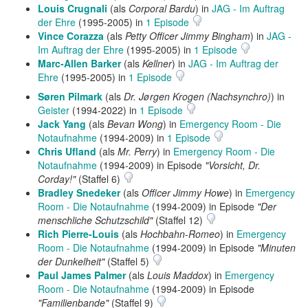
Louis Crugnali
(als
Corporal Bardu
) in
JAG - Im Auftrag
der Ehre
(1995-2005) in
1 Episode
Vince Corazza
(als
Petty Officer Jimmy Bingham
) in
JAG -
Im Auftrag der Ehre
(1995-2005) in
1 Episode
Marc-Allen Barker
(als
Kellner
) in
JAG - Im Auftrag der
Ehre
(1995-2005) in
1 Episode
Søren Pilmark
(als
Dr. Jørgen Krogen (Nachsynchro)
) in
Geister
(1994-2022) in
1 Episode
Jack Yang
(als
Bevan Wong
) in
Emergency Room - Die
Notaufnahme
(1994-2009) in
1 Episode
Chris Ufland
(als
Mr. Perry
) in
Emergency Room - Die
Notaufnahme
(1994-2009) in Episode
"Vorsicht, Dr.
Corday!"
(Staffel 6)
Bradley Snedeker
(als
Officer Jimmy Howe
) in
Emergency
Room - Die Notaufnahme
(1994-2009) in Episode
"Der
menschliche Schutzschild"
(Staffel 12)
Rich Pierre-Louis
(als
Hochbahn-Romeo
) in
Emergency
Room - Die Notaufnahme
(1994-2009) in Episode
"Minuten
der Dunkelheit"
(Staffel 5)
Paul James Palmer
(als
Louis Maddox
) in
Emergency
Room - Die Notaufnahme
(1994-2009) in Episode
"Familienbande"
(Staffel 9)