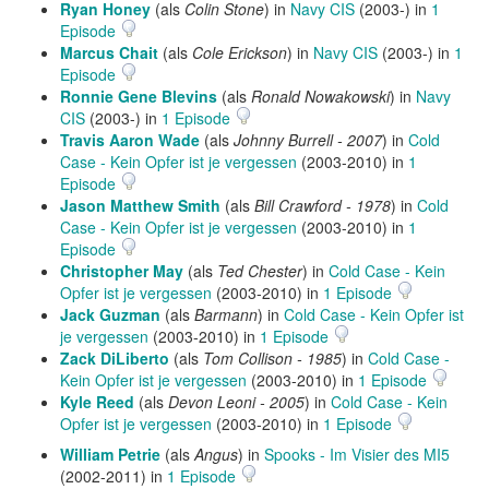
Ryan Honey
(als
Colin Stone
) in
Navy CIS
(2003-) in
1
Episode
Marcus Chait
(als
Cole Erickson
) in
Navy CIS
(2003-) in
1
Episode
Ronnie Gene Blevins
(als
Ronald Nowakowski
) in
Navy
CIS
(2003-) in
1 Episode
Travis Aaron Wade
(als
Johnny Burrell - 2007
) in
Cold
Case - Kein Opfer ist je vergessen
(2003-2010) in
1
Episode
Jason Matthew Smith
(als
Bill Crawford - 1978
) in
Cold
Case - Kein Opfer ist je vergessen
(2003-2010) in
1
Episode
Christopher May
(als
Ted Chester
) in
Cold Case - Kein
Opfer ist je vergessen
(2003-2010) in
1 Episode
Jack Guzman
(als
Barmann
) in
Cold Case - Kein Opfer ist
je vergessen
(2003-2010) in
1 Episode
Zack DiLiberto
(als
Tom Collison - 1985
) in
Cold Case -
Kein Opfer ist je vergessen
(2003-2010) in
1 Episode
Kyle Reed
(als
Devon Leoni - 2005
) in
Cold Case - Kein
Opfer ist je vergessen
(2003-2010) in
1 Episode
William Petrie
(als
Angus
) in
Spooks - Im Visier des MI5
(2002-2011) in
1 Episode