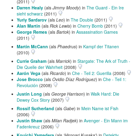
(2011)
Darren Healy
(als
Jimmy Moody
) in
The Guard - Ein Ire
sieht schwarz
(2011)
Yuriy Sardarov
(als
Leo
) in
The Double
(2011)
Alan Martin
(als
Rick Lewis
) in
Cherry Bomb
(2011)
George Remes
(als
Bartok
) in
Assassination Games
(2011)
Martin McCann
(als
Phaedrus
) in
Kampf der Titanen
(2010)
Currie Graham
(als
Marrick
) in
Stargate: The Ark of Truth -
Die Quelle der Wahrheit
(2008)
Aarón Vega
(als
Ricardo
) in
Che - Teil 2: Guerilla
(2008)
Jose Brocco
(als
Ovidio Díaz Rodríguez
) in
Che - Teil 1:
Revolución
(2008)
Justin Long
(als
George Harrison
) in
Walk Hard: Die
Dewey Cox Story
(2007)
Rossif Sutherland
(als
Gabe
) in
Mein Name ist Fish
(2006)
Justin Shaw
(als
Milan Radjek
) in
Avenger - Ein Mann im
Fadenkreuz
(2006)
Kouichi Yamadera
(als
'Hironari Kusaka'
) in
Detektiv