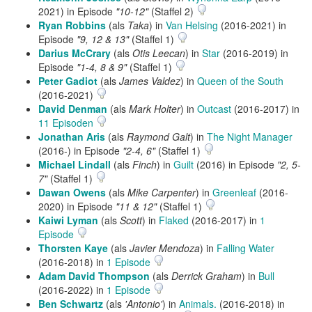
2021) in Episode
"10-12"
(Staffel 2)
Ryan Robbins
(als
Taka
) in
Van Helsing
(2016-2021) in
Episode
"9, 12 & 13"
(Staffel 1)
Darius McCrary
(als
Otis Leecan
) in
Star
(2016-2019) in
Episode
"1-4, 8 & 9"
(Staffel 1)
Peter Gadiot
(als
James Valdez
) in
Queen of the South
(2016-2021)
David Denman
(als
Mark Holter
) in
Outcast
(2016-2017) in
11 Episoden
Jonathan Aris
(als
Raymond Galt
) in
The Night Manager
(2016-) in Episode
"2-4, 6"
(Staffel 1)
Michael Lindall
(als
Finch
) in
Guilt
(2016) in Episode
"2, 5-
7"
(Staffel 1)
Dawan Owens
(als
Mike Carpenter
) in
Greenleaf
(2016-
2020) in Episode
"11 & 12"
(Staffel 1)
Kaiwi Lyman
(als
Scott
) in
Flaked
(2016-2017) in
1
Episode
Thorsten Kaye
(als
Javier Mendoza
) in
Falling Water
(2016-2018) in
1 Episode
Adam David Thompson
(als
Derrick Graham
) in
Bull
(2016-2022) in
1 Episode
Ben Schwartz
(als
'Antonio'
) in
Animals.
(2016-2018) in