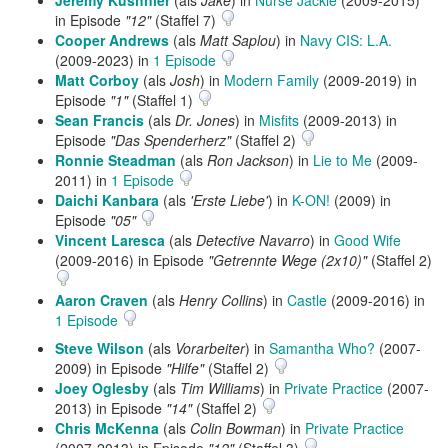
Jeremy Kushnier
(als
Jake
) in
Nurse Jackie
(2009-2015)
in Episode
"12"
(Staffel 7)
Cooper Andrews
(als
Matt Saplou
) in
Navy CIS: L.A.
(2009-2023) in
1 Episode
Matt Corboy
(als
Josh
) in
Modern Family
(2009-2019) in
Episode
"1"
(Staffel 1)
Sean Francis
(als
Dr. Jones
) in
Misfits
(2009-2013) in
Episode
"Das Spenderherz"
(Staffel 2)
Ronnie Steadman
(als
Ron Jackson
) in
Lie to Me
(2009-
2011) in
1 Episode
Daichi Kanbara
(als
'Erste Liebe'
) in
K-ON!
(2009) in
Episode
"05"
Vincent Laresca
(als
Detective Navarro
) in
Good Wife
(2009-2016) in Episode
"Getrennte Wege (2x10)"
(Staffel 2)
Aaron Craven
(als
Henry Collins
) in
Castle
(2009-2016) in
1 Episode
Steve Wilson
(als
Vorarbeiter
) in
Samantha Who?
(2007-
2009) in Episode
"Hilfe"
(Staffel 2)
Joey Oglesby
(als
Tim Williams
) in
Private Practice
(2007-
2013) in Episode
"14"
(Staffel 2)
Chris McKenna
(als
Colin Bowman
) in
Private Practice