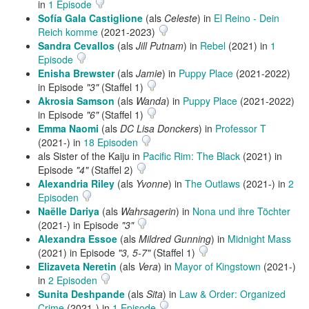
in
1 Episode
Sofía Gala Castiglione
(als
Celeste
) in
El Reino - Dein
Reich komme
(2021-2023)
Sandra Cevallos
(als
Jill Putnam
) in
Rebel
(2021) in
1
Episode
Enisha Brewster
(als
Jamie
) in
Puppy Place
(2021-2022)
in Episode
"3"
(Staffel 1)
Akrosia Samson
(als
Wanda
) in
Puppy Place
(2021-2022)
in Episode
"6"
(Staffel 1)
Emma Naomi
(als
DC Lisa Donckers
) in
Professor T
(2021-) in
18 Episoden
als Sister of the Kaiju in
Pacific Rim: The Black
(2021) in
Episode
"4"
(Staffel 2)
Alexandria Riley
(als
Yvonne
) in
The Outlaws
(2021-) in
2
Episoden
Naëlle Dariya
(als
Wahrsagerin
) in
Nona und ihre Töchter
(2021-) in Episode
"3"
Alexandra Essoe
(als
Mildred Gunning
) in
Midnight Mass
(2021) in Episode
"3, 5-7"
(Staffel 1)
Elizaveta Neretin
(als
Vera
) in
Mayor of Kingstown
(2021-)
in
2 Episoden
Sunita Deshpande
(als
Sita
) in
Law & Order: Organized
Crime
(2021-) in
1 Episode