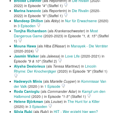
Brooke Lowther
(als
Reporterin
) in
Die Rivalin
(2020-
2022) in Episode
"4"
(Staffel 1)
Marina Ivanovic
(als
Reporterin
) in
Die Rivalin
(2020-
2022) in Episode
"6"
(Staffel 1)
Mandeep Dhillon
(als
Abby
) in
Nur für Erwachsene
(2020)
in
3 Episoden
Tonjha Richardson
(als
Krankenschwester
) in
Most
Dangerous Game
(2020-2023) in Episode
"1, 8, 15"
(Staffel
1)
Mouna Hawa
(als
Hiba ElNasar
) in
Manayek - Die Verräter
(2020-2024)
Jasmin Walker
(als
Jaleesa
) in
Love Life
(2020-2021) in
Episode
"9 & 10"
(Staffel 2)
Alysha Deslorieux
(als
Teresa Martinez
) in
Lincoln
Rhyme: Der Knochenjäger
(2020) in Episode
"8"
(Staffel 1)
Hadewych Minis
(als
Marielle Cuyper
) in
Kommissar Van
der Valk
(2020-) in
1 Episode
Roda Canioglu
(als
Commander Adar
) in
Kampf um den
Halbmond
(2020-) in Episode
"1-5"
(Staffel 1)
Helene Björkman
(als
Louise
) in
The Hunt for a Killer
(2020) in
3 Episoden
Silvia Rubi
(als
Rubí
) in
HIT - Wer erzieht hier wen?