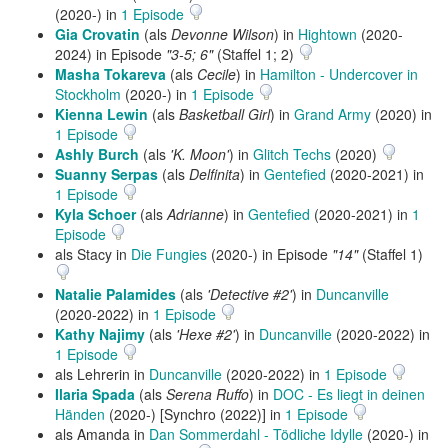
(2020-) in
1 Episode
Gia Crovatin
(als
Devonne Wilson
) in
Hightown
(2020-
2024) in Episode
"3-5; 6"
(Staffel 1; 2)
Masha Tokareva
(als
Cecile
) in
Hamilton - Undercover in
Stockholm
(2020-) in
1 Episode
Kienna Lewin
(als
Basketball Girl
) in
Grand Army
(2020) in
1 Episode
Ashly Burch
(als
'K. Moon'
) in
Glitch Techs
(2020)
Suanny Serpas
(als
Delfinita
) in
Gentefied
(2020-2021) in
1 Episode
Kyla Schoer
(als
Adrianne
) in
Gentefied
(2020-2021) in
1
Episode
als Stacy in
Die Fungies
(2020-) in Episode
"14"
(Staffel 1)
Natalie Palamides
(als
'Detective #2'
) in
Duncanville
(2020-2022) in
1 Episode
Kathy Najimy
(als
'Hexe #2'
) in
Duncanville
(2020-2022) in
1 Episode
als Lehrerin in
Duncanville
(2020-2022) in
1 Episode
Ilaria Spada
(als
Serena Ruffo
) in
DOC - Es liegt in deinen
Händen
(2020-) [Synchro (2022)] in
1 Episode
als Amanda in
Dan Sommerdahl - Tödliche Idylle
(2020-) in