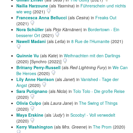
Nailia Harzoune
(als
Yasmina
) in
Führerschein und nichts
wie weg
(2021)
Francesca Anna Bellucci
(als
Cesira
) in
Freaks Out
(2021)
Nora Schüller
(als
Pirjo Kärnänen
) in
Bordertown - Ein
besserer Ort
(2021)
Nawell Madani
(als
Leïla
) in
8 Rue de l'Humanite
(2021)
Quinnie Vu
(als
Kate
) in
Weihnachten mit den Darlings
(2020) [Synchro (2022)]
Brittany Perry-Russell
(als
Red Lightning Fury
) in
We Can
Be Heroes
(2020)
Lily Anne Harrison
(als
Janet
) in
Vanished - Tage der
Angst
(2020)
Sara Putignano
(als
Nicla
) in
Tolo Tolo - Die große Reise
(2020)
Olivia Culpo
(als
Laura Jane
) in
The Swing of Things
(2020)
Maya Erskine
(als
'Judy'
) in
Scooby! - Voll verwedelt
(2020)
Kerry Washington
(als
Mrs. Greene
) in
The Prom
(2020)