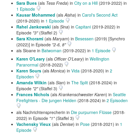
Sara Bues
(als
Tess Freda
) in
City on a Hill
(2019-2022) in
1 Episode
Kausar Mohammed
(als
Aisha
) in
Carol's Second Act
(2019-2020) in
1 Episode
Rahel Jankowski
(als
Sina
) in
Capitani
(2019-2022) in
Episode
"3"
(Staffel 2)
Sara Khorami
(als
Maryam
) in
Besessen
(2019) [Synchro
(2022)] in Episode
"2-6, 8"
als Sloane in
Batwoman
(2019-2022) in
1 Episode
Karen O'Leary
(als
Officer O'Leary
) in
Wellington
Paranormal
(2018-2022)
Karen Sours
(als
Monica
) in
Vida
(2018-2020) in
2
Episoden
Amanda Wilkin
(als
Sian
) in
The Split
(2018-2024) in
Episode
"2"
(Staffel 3)
Frances Nichols
(als
Krankenschwester Karen
) in
Seattle
Firefighters - Die jungen Helden
(2018-2024) in
2 Episoden
als Nachrichtensprecherin in
Die purpurnen Flüsse
(2018-
2022) in Episode
"1"
(Staffel 3)
Vachensky Vieux
(als
Denise
) in
Pose
(2018-2021) in
1
Episode