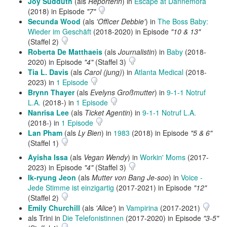
Joy Sudduth
(als
Reporterin
) in
Escape at Dannemora
(2018) in Episode
"7"
Secunda Wood
(als
'Officer Debbie'
) in
The Boss Baby:
Wieder im Geschäft
(2018-2020) in Episode
"10 & 13"
(Staffel 2)
Roberta De Matthaeis
(als
Journalistin
) in
Baby
(2018-
2020) in Episode
"4"
(Staffel 3)
Tia L. Davis
(als
Carol (jung)
) in
Atlanta Medical
(2018-
2023) in
1 Episode
Brynn Thayer
(als
Evelyns Großmutter
) in
9-1-1 Notruf
L.A.
(2018-) in
1 Episode
Nanrisa Lee
(als
Ticket Agentin
) in
9-1-1 Notruf L.A.
(2018-) in
1 Episode
Lan Pham
(als
Ly Bien
) in
1983
(2018) in Episode
"5 & 6"
(Staffel 1)
Ayisha Issa
(als
Vegan Wendy
) in
Workin' Moms
(2017-
2023) in Episode
"4"
(Staffel 3)
Ik-ryung Jeon
(als
Mutter von Bang Je-soo
) in
Voice -
Jede Stimme ist einzigartig
(2017-2021) in Episode
"12"
(Staffel 2)
Emily Churchill
(als
'Alice'
) in
Vampirina
(2017-2021)
als Trini in
Die Telefonistinnen
(2017-2020) in Episode
"3-5"