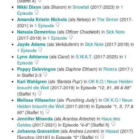
(Staffel 4)
Nikki Dixon
(als
Sharon
) in
Snowfall
(2017-2023) in
1
Episode
Amanda Kristin Nichols
(als
Kelsey
) in
The Sinner
(2017-
2021) in
1 Episode
Natasia Demetriou
(als
Officer Chadwick
) in
Sick Note
(2017-2018) in
1 Episode
Jayde Adams
(als
Verkäuferin
) in
Sick Note
(2017-2018) in
1 Episode
Lynn Adrianna
(als
Carol
) in
S.W.A.T.
(2017-2025) in
1
Episode
Poppy Delevingne
(als
Daphne Eltham
) in
Riviera
(2017-)
in Staffel 2-3
Kari Wahlgren
(als
'Barista Pup'
) in
OK K.O.! Neue Helden
braucht die Welt
(2017-2019) in Episode
"12, 81, 86 & 88"
(Staffel 1)
Melissa Villaseñor
(als
'Punching Judy'
) in
OK K.O.! Neue
Helden braucht die Welt
(2017-2019) in Episode
"1, 5, 77 &
90"
(Staffel 1)
Jennifer Miranda
(als
Arantxa Arteche
) in
Haus des
Geldes
(2017-2021) in Episode
"4-8"
(Staffel 5)
Johanna Granström
(als
Andrea Lovrén
) in
Hassel
(2017)
[Synchro (2019)] in Episode
"5"
(Staffel 1)