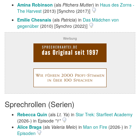
Amina Robinson
(als
Pitchers Mutter
) in
Haus des Zorns -
The Harvest
(2013) [Synchro (2017)]
Emilie Chesnais
(als
Patricia
) in
Das Mädchen von
gegenüber
(2010) [Synchro (2022)]
Werbung
Sprechrollen (Serien)
Rebecca Quin
(als
Lt. Ya
) in
Star Trek: Starfleet Academy
(2026-) in Episode
"1"
Alice Braga
(als
Valeria Melo
) in
Man on Fire
(2026-) in
7
Episoden