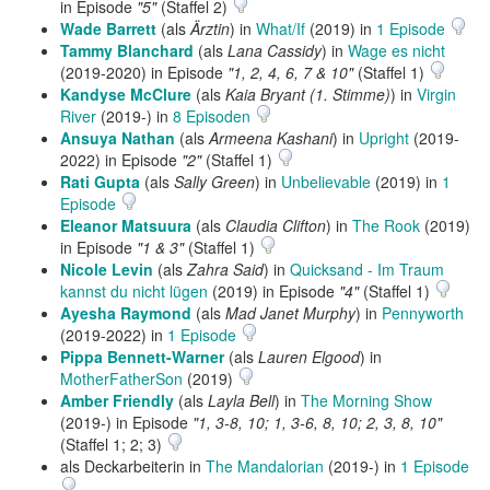
in Episode
"5"
(Staffel 2)
Wade Barrett
(als
Ärztin
) in
What/If
(2019) in
1 Episode
Tammy Blanchard
(als
Lana Cassidy
) in
Wage es nicht
(2019-2020) in Episode
"1, 2, 4, 6, 7 & 10"
(Staffel 1)
Kandyse McClure
(als
Kaia Bryant (1. Stimme)
) in
Virgin
River
(2019-) in
8 Episoden
Ansuya Nathan
(als
Armeena Kashani
) in
Upright
(2019-
2022) in Episode
"2"
(Staffel 1)
Rati Gupta
(als
Sally Green
) in
Unbelievable
(2019) in
1
Episode
Eleanor Matsuura
(als
Claudia Clifton
) in
The Rook
(2019)
in Episode
"1 & 3"
(Staffel 1)
Nicole Levin
(als
Zahra Said
) in
Quicksand - Im Traum
kannst du nicht lügen
(2019) in Episode
"4"
(Staffel 1)
Ayesha Raymond
(als
Mad Janet Murphy
) in
Pennyworth
(2019-2022) in
1 Episode
Pippa Bennett-Warner
(als
Lauren Elgood
) in
MotherFatherSon
(2019)
Amber Friendly
(als
Layla Bell
) in
The Morning Show
(2019-) in Episode
"1, 3-8, 10; 1, 3-6, 8, 10; 2, 3, 8, 10"
(Staffel 1; 2; 3)
als Deckarbeiterin in
The Mandalorian
(2019-) in
1 Episode