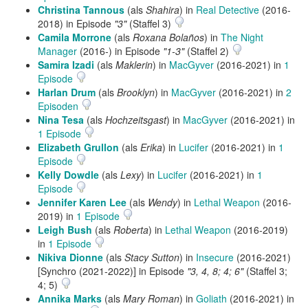
Christina Tannous
(als
Shahira
) in
Real Detective
(2016-
2018) in Episode
"3"
(Staffel 3)
Camila Morrone
(als
Roxana Bolaños
) in
The Night
Manager
(2016-) in Episode
"1-3"
(Staffel 2)
Samira Izadi
(als
Maklerin
) in
MacGyver
(2016-2021) in
1
Episode
Harlan Drum
(als
Brooklyn
) in
MacGyver
(2016-2021) in
2
Episoden
Nina Tesa
(als
Hochzeitsgast
) in
MacGyver
(2016-2021) in
1 Episode
Elizabeth Grullon
(als
Erika
) in
Lucifer
(2016-2021) in
1
Episode
Kelly Dowdle
(als
Lexy
) in
Lucifer
(2016-2021) in
1
Episode
Jennifer Karen Lee
(als
Wendy
) in
Lethal Weapon
(2016-
2019) in
1 Episode
Leigh Bush
(als
Roberta
) in
Lethal Weapon
(2016-2019)
in
1 Episode
Nikiva Dionne
(als
Stacy Sutton
) in
Insecure
(2016-2021)
[Synchro (2021-2022)] in Episode
"3, 4, 8; 4; 6"
(Staffel 3;
4; 5)
Annika Marks
(als
Mary Roman
) in
Goliath
(2016-2021) in