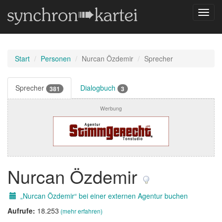
Navig
umsch
Start
Personen
Nurcan Özdemir
Sprecher
Sprecher
Dialogbuch
381
3
Werbung
Nurcan Özdemir
„Nurcan Özdemir“ bei einer externen Agentur buchen
Aufrufe:
18.253
(mehr erfahren)