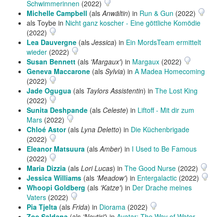
Schwimmerinnen
(2022)
Michelle Campbell
(als
Anwältin
) in
Run & Gun
(2022)
als Toybe in
Nicht ganz koscher - Eine göttliche Komödie
(2022)
Lea Dauvergne
(als
Jessica
) in
Ein MordsTeam ermittelt
wieder
(2022)
Susan Bennett
(als
'Margaux'
) in
Margaux
(2022)
Geneva Maccarone
(als
Sylvia
) in
A Madea Homecoming
(2022)
Jade Ogugua
(als
Taylors Assistentin
) in
The Lost King
(2022)
Sunita Deshpande
(als
Celeste
) in
Liftoff - Mit dir zum
Mars
(2022)
Chloé Astor
(als
Lyna Deletto
) in
Die Küchenbrigade
(2022)
Eleanor Matsuura
(als
Amber
) in
I Used to Be Famous
(2022)
Maria Dizzia
(als
Lori Lucas
) in
The Good Nurse
(2022)
Jessica Williams
(als
'Meadow'
) in
Entergalactic
(2022)
Whoopi Goldberg
(als
'Katze'
) in
Der Drache meines
Vaters
(2022)
Pia Tjelta
(als
Frida
) in
Diorama
(2022)
Zoe Saldana
(als
'Neytiri'
) in
Avatar: The Way of Water