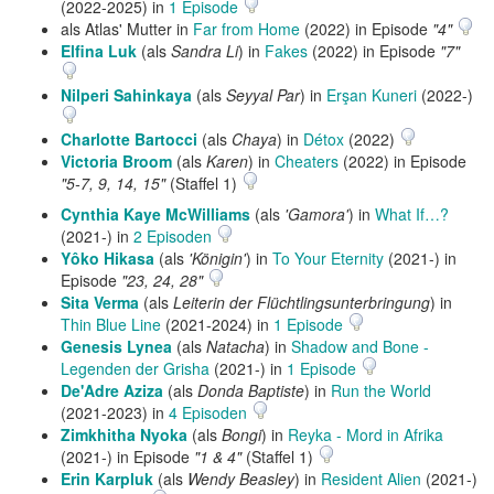
(2022-2025) in
1 Episode
als Atlas' Mutter in
Far from Home
(2022) in Episode
"4"
Elfina Luk
(als
Sandra Li
) in
Fakes
(2022) in Episode
"7"
Nilperi Sahinkaya
(als
Seyyal Par
) in
Erşan Kuneri
(2022-)
Charlotte Bartocci
(als
Chaya
) in
Détox
(2022)
Victoria Broom
(als
Karen
) in
Cheaters
(2022) in Episode
"5-7, 9, 14, 15"
(Staffel 1)
Cynthia Kaye McWilliams
(als
'Gamora'
) in
What If…?
(2021-) in
2 Episoden
Yôko Hikasa
(als
'Königin'
) in
To Your Eternity
(2021-) in
Episode
"23, 24, 28"
Sita Verma
(als
Leiterin der Flüchtlingsunterbringung
) in
Thin Blue Line
(2021-2024) in
1 Episode
Genesis Lynea
(als
Natacha
) in
Shadow and Bone -
Legenden der Grisha
(2021-) in
1 Episode
De'Adre Aziza
(als
Donda Baptiste
) in
Run the World
(2021-2023) in
4 Episoden
Zimkhitha Nyoka
(als
Bongi
) in
Reyka - Mord in Afrika
(2021-) in Episode
"1 & 4"
(Staffel 1)
Erin Karpluk
(als
Wendy Beasley
) in
Resident Alien
(2021-)