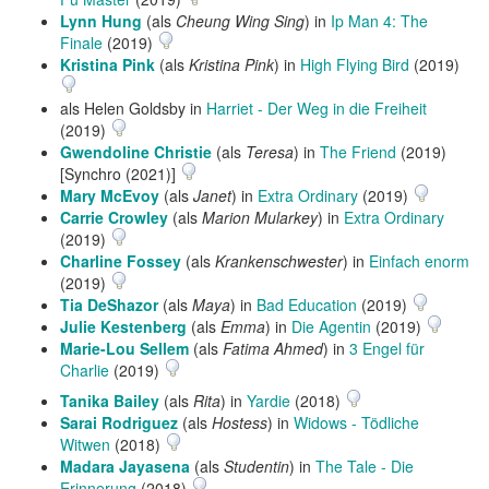
Lynn Hung
(als
Cheung Wing Sing
) in
Ip Man 4: The
Finale
(2019)
Kristina Pink
(als
Kristina Pink
) in
High Flying Bird
(2019)
als Helen Goldsby in
Harriet - Der Weg in die Freiheit
(2019)
Gwendoline Christie
(als
Teresa
) in
The Friend
(2019)
[Synchro (2021)]
Mary McEvoy
(als
Janet
) in
Extra Ordinary
(2019)
Carrie Crowley
(als
Marion Mularkey
) in
Extra Ordinary
(2019)
Charline Fossey
(als
Krankenschwester
) in
Einfach enorm
(2019)
Tia DeShazor
(als
Maya
) in
Bad Education
(2019)
Julie Kestenberg
(als
Emma
) in
Die Agentin
(2019)
Marie-Lou Sellem
(als
Fatima Ahmed
) in
3 Engel für
Charlie
(2019)
Tanika Bailey
(als
Rita
) in
Yardie
(2018)
Sarai Rodriguez
(als
Hostess
) in
Widows - Tödliche
Witwen
(2018)
Madara Jayasena
(als
Studentin
) in
The Tale - Die
Erinnerung
(2018)