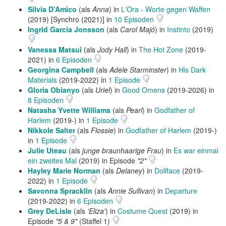
Silvia D'Amico
(als
Anna
) in
L'Ora - Worte gegen Waffen
(2019) [Synchro (2021)] in
10 Episoden
Ingrid García Jonsson
(als
Carol Majó
) in
Instinto
(2019)
Vanessa Matsui
(als
Jody Hall
) in
The Hot Zone
(2019-
2021) in
6 Episoden
Georgina Campbell
(als
Adele Starminster
) in
His Dark
Materials
(2019-2022) in
1 Episode
Gloria Obianyo
(als
Uriel
) in
Good Omens
(2019-2026) in
8 Episoden
Natasha Yvette Williams
(als
Pearl
) in
Godfather of
Harlem
(2019-) in
1 Episode
Nikkole Salter
(als
Flossie
) in
Godfather of Harlem
(2019-)
in
1 Episode
Julie Uteau
(als
junge braunhaarige Frau
) in
Es war einmal
ein zweites Mal
(2019) in Episode
"2"
Hayley Marie Norman
(als
Delaney
) in
Dollface
(2019-
2022) in
1 Episode
Savonna Spracklin
(als
Annie Sullivan
) in
Departure
(2019-2022) in
6 Episoden
Grey DeLisle
(als
'Eliza'
) in
Costume Quest
(2019) in
Episode
"5 & 9"
(Staffel 1)