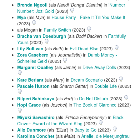
Brenda Ngxoli
(als
Nandi 'Donga' Dlamini
) in
iNumber
Number: Jozi Gold
(2023)
Mya
(als
Mya
) in
House Party - Fake It Till You Make It
(2023)
als Megan in
Family Switch
(2023)
Bracha van Doesburgh
(als
Bodil Backer
) in
Faithfully
Yours
(2023)
Lily Sullivan
(als
Beth
) in
Evil Dead Rise
(2023)
Zora Casebere
(als
Journalistin
) in
Dumb Money -
Schnelles Geld
(2023)
Margaret Qualley
(als
Jamie
) in
Drive-Away Dolls
(2023)
Kate Berlant
(als
Mary
) in
Dream Scenario
(2023)
Pascale Hutton
(als
Sharon Setter
) in
Double Life
(2023)
Nilperi Sahinkaya
(als
Peri
) in
Do Not Disturb
(2023)
Hopi Grace
(als
Jezebel
) in
The Book of Clarence
(2023)
Miyuki Sawashiro
(als
'Princia Funnybunny'
) in
Black
Clover: Sword of the Wizard King
(2023)
Alix Dunmore
(als
'Eliza'
) in
Baby to Go
(2023)
Karolina Conchet
(als
Mala
) in
Arielle, die Meerjungfrau