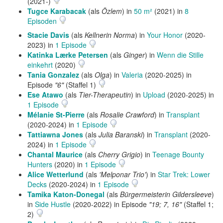
(2021-)
Tugce Karabacak
(als
Özlem
) in
50 m²
(2021) in
8
Episoden
Stacie Davis
(als
Kellnerin Norma
) in
Your Honor
(2020-
2023) in
1 Episode
Katinka Lærke Petersen
(als
Ginger
) in
Wenn die Stille
einkehrt
(2020)
Tania Gonzalez
(als
Olga
) in
Valeria
(2020-2025) in
Episode
"6"
(Staffel 1)
Ese Atawo
(als
Tier-Therapeutin
) in
Upload
(2020-2025) in
1 Episode
Mélanie St-Pierre
(als
Rosalie Crawford
) in
Transplant
(2020-2024) in
1 Episode
Tattiawna Jones
(als
Julia Baranski
) in
Transplant
(2020-
2024) in
1 Episode
Chantal Maurice
(als
Cherry Grigio
) in
Teenage Bounty
Hunters
(2020) in
1 Episode
Alice Wetterlund
(als
'Melponar Trio'
) in
Star Trek: Lower
Decks
(2020-2024) in
1 Episode
Tamika Katon-Donegal
(als
Bürgermeisterin Gildersleeve
)
in
Side Hustle
(2020-2022) in Episode
"19; 7, 16"
(Staffel 1;
2)