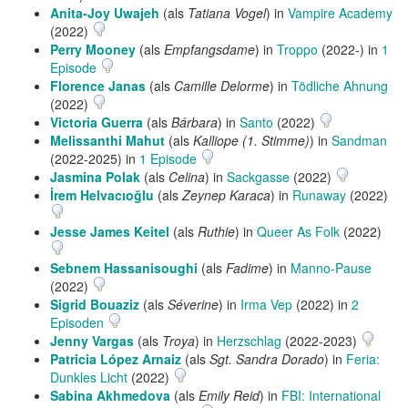
Anita-Joy Uwajeh
(als
Tatiana Vogel
) in
Vampire Academy
(2022)
Perry Mooney
(als
Empfangsdame
) in
Troppo
(2022-) in
1
Episode
Florence Janas
(als
Camille Delorme
) in
Tödliche Ahnung
(2022)
Victoria Guerra
(als
Bárbara
) in
Santo
(2022)
Melissanthi Mahut
(als
Kalliope (1. Stimme)
) in
Sandman
(2022-2025) in
1 Episode
Jasmina Polak
(als
Celina
) in
Sackgasse
(2022)
İrem Helvacıoğlu
(als
Zeynep Karaca
) in
Runaway
(2022)
Jesse James Keitel
(als
Ruthie
) in
Queer As Folk
(2022)
Sebnem Hassanisoughi
(als
Fadime
) in
Manno-Pause
(2022)
Sigrid Bouaziz
(als
Séverine
) in
Irma Vep
(2022) in
2
Episoden
Jenny Vargas
(als
Troya
) in
Herzschlag
(2022-2023)
Patricia López Arnaiz
(als
Sgt. Sandra Dorado
) in
Feria:
Dunkles Licht
(2022)
Sabina Akhmedova
(als
Emily Reid
) in
FBI: International