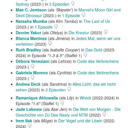
Sydney
(2023-) in
3 Episoden
Mae C. Jemison
(als
'Skipster'
) in
Marvel's Moon Girl and
Devil Dinosaur
(2023-) in
1 Episode
Natasha Mumba
(als
Kim Tembo
) in
The Last of Us
(2023-) in
1 Episode
Devrim Yakut
(als
Ofelya
) in
Die Kreatur
(2023)
Blanca Martínez
(als
Jimena
) in
Jedes Mal, wenn wir uns
verliebten
(2023)
Ruth Bradley
(als
Isabelle Cooper
) in
Das Gold
(2023-
2024) in Episode
"1-3 & 5"
(Staffel 1)
Débora Veneziani
(als
Letícia
) in
Code des Verbrechens
(2023-)
Gabriela Moreno
(als
Cynthia
) in
Code des Verbrechens
(2023-)
Andrea Deck
(als
Sandrina
) in
Alles Licht, das wir nicht
sehen
(2023) in
2 Episoden
Ramanique Ahluwalia
(als
Lily
) in
Wreck
(2022-2024) in
Episode
"1-6"
(Staffel 1)
Jade Labeste
(als
Assi Jen
) in
Die Welt von Morgen - Die
Geschichte von DJ Dee Nasty und NTM
(2022)
Irem Sak
(als
Müge
) in
Der Vogel und die Löwin
(2022-
2024)