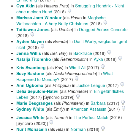
Oya Akin
(als
Hasans Frau
) in
Smuggling Hendrix - Nicht
ohne meinen Hund
(2018)
Marissa Jaret Winokur
(als
Rosa
) in
Magische
Weihnachten - A Very Nutty Christmas
(2018)
Tattiawna Jones
(als
Denise
) in
Dragged Across Concrete
(2018)
Ayden Mayeri
(als
Brenda
) in
Don't Worry, weglaufen geht
nicht
(2018)
Jenna Willis
(als
Det. Bay
) in
Backtrace
(2018)
Natalja Titorenko
(als
Rezeptionistin
) in
Ayka
(2018)
Kris Swanberg
(als
Kris
) in
Win It All
(2017)
Suzy Bastone
(als
Nachrichtensprecherin
) in
What
Happened to Monday?
(2017)
Ann Ogbomo
(als
Philippus
) in
Justice League
(2017)
Délia Sepulcre-Nativi
(als
Raphaëlle
) in
Ein gefährliches
Leben
(2017) [Synchro (2019)]
Marie Desgranges
(als
Phoniaterin
) in
Barbara
(2017)
Sydney White
(als
Emily
) in
American Assassin
(2017)
Jessica White
(als
Tammi
) in
The Perfect Match
(2016)
[Synchro (2020)]
Nurit Monacelli
(als
Rita
) in
Norman
(2016)