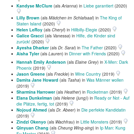
Kandyse McClure
(als
Arianna
) in
Liebe garantiert
(2020)
Lilly Brown
(als
Mädchen im Schlafsaal
) in
The King of
Staten Island
(2020)
Helen LeRoy
(als
Cheryl
) in
Hillbilly-Elegie
(2020)
Galice Gracci
(als
Vanessa
) in
Hilfe, die Kinder sind
zurück!
(2020)
Ayesha Dharker
(als
Dr. Sarai
) in
The Father
(2020)
Aisha Tyler
(als
Lauren
) in
Dinner with Friends
(2020)
Hannah Emily Anderson
(als
Elaine Grey
) in
X-Men: Dark
Phoenix
(2019)
Jason Greene
(als
Freckle
) in
Wine Country
(2019)
Damita Jane Howard
(als
Tasha
) in
Was Männer wollen
(2019)
Sharmina Harrower
(als
Heather
) in
Rocketman
(2019)
Elana Dunkelman
(als
Helene (jung)
) in
Ready or Not - Auf
die Plätze, fertig, tot
(2019)
Nojoud Ahmed
(als
Dr. Abeer
) in
Die perfekte Kandidatin
(2019)
Zindzi Okenyo
(als
Wachfrau
) in
Little Monsters
(2019)
Qinyuan Chang
(als
Cheung Wing-sing
) in
Ip Man: Kung
Fu Master
(2019)