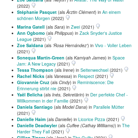
(2022)
Stéphanie Pasquet
(als
Ärztin Clément
) in
An einem
schönen Morgen
(2022)
Marina Gatell
(als
Sara
) in
Zwei
(2021)
Ann Ogbomo
(als
Philippus
) in
Zack Snyder's Justice
League
(2021)
Zoe Saldana
(als
'Rosa Hernández'
) in
Vivo - Voller Leben
(2021)
Sonequa Martin-Green
(als
Kamiyah James
) in
Space
Jam: A New Legacy
(2021)
Tessa Thompson
(als
Irene
) in
Seitenwechsel
(2021)
Rachel Nicks
(als
Vanessa
) in
Respect
(2021)
Giovannie Cruz
(als
Cindy
) in
Reminiscence: Die
Erinnerung stirbt nie
(2021)
Yaël Belicha
(als
Inés, Sekretärin
) in
Der perfekte Chef -
Willkommen in der Familie
(2021)
Daniela Santiago
(als
Model Dana
) in
Parallele Mütter
(2021)
Danielle Haim
(als
Danielle
) in
Licorice Pizza
(2021)
Danielle Deadwyler
(als
Cuffee (Cathay Williams)
) in
The
Harder They Fall
(2021)
Gillian Zinser
(als
'Jess'
) in
The Guilty
(2021)