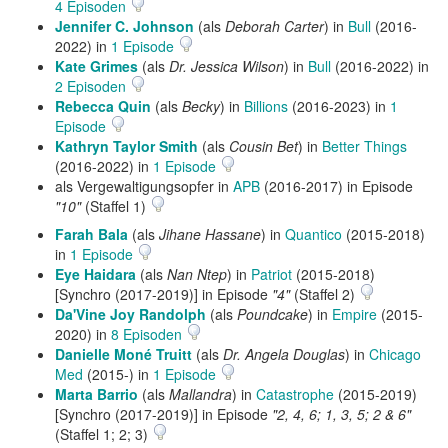
4 Episoden
Jennifer C. Johnson
(als
Deborah Carter
) in
Bull
(2016-
2022) in
1 Episode
Kate Grimes
(als
Dr. Jessica Wilson
) in
Bull
(2016-2022) in
2 Episoden
Rebecca Quin
(als
Becky
) in
Billions
(2016-2023) in
1
Episode
Kathryn Taylor Smith
(als
Cousin Bet
) in
Better Things
(2016-2022) in
1 Episode
als Vergewaltigungsopfer in
APB
(2016-2017) in Episode
"10"
(Staffel 1)
Farah Bala
(als
Jihane Hassane
) in
Quantico
(2015-2018)
in
1 Episode
Eye Haidara
(als
Nan Ntep
) in
Patriot
(2015-2018)
[Synchro (2017-2019)] in Episode
"4"
(Staffel 2)
Da'Vine Joy Randolph
(als
Poundcake
) in
Empire
(2015-
2020) in
8 Episoden
Danielle Moné Truitt
(als
Dr. Angela Douglas
) in
Chicago
Med
(2015-) in
1 Episode
Marta Barrio
(als
Mallandra
) in
Catastrophe
(2015-2019)
[Synchro (2017-2019)] in Episode
"2, 4, 6; 1, 3, 5; 2 & 6"
(Staffel 1; 2; 3)