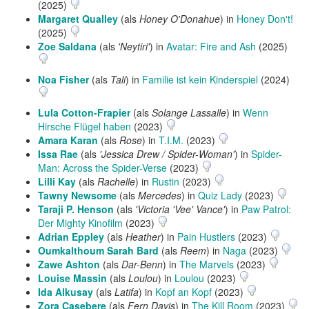
(2025)
Margaret Qualley
(als
Honey O'Donahue
) in
Honey Don't!
(2025)
Zoe Saldana
(als
'Neytiri'
) in
Avatar: Fire and Ash
(2025)
Noa Fisher
(als
Tali
) in
Familie ist kein Kinderspiel
(2024)
Lula Cotton-Frapier
(als
Solange Lassalle
) in
Wenn
Hirsche Flügel haben
(2023)
Amara Karan
(als
Rose
) in
T.I.M.
(2023)
Issa Rae
(als
'Jessica Drew / Spider-Woman'
) in
Spider-
Man: Across the Spider-Verse
(2023)
Lilli Kay
(als
Rachelle
) in
Rustin
(2023)
Tawny Newsome
(als
Mercedes
) in
Quiz Lady
(2023)
Taraji P. Henson
(als
'Victoria 'Vee' Vance'
) in
Paw Patrol:
Der Mighty Kinofilm
(2023)
Adrian Eppley
(als
Heather
) in
Pain Hustlers
(2023)
Oumkalthoum Sarah Bard
(als
Reem
) in
Naga
(2023)
Zawe Ashton
(als
Dar-Benn
) in
The Marvels
(2023)
Louise Massin
(als
Loulou
) in
Loulou
(2023)
Ida Alkusay
(als
Latifa
) in
Kopf an Kopf
(2023)
Zora Casebere
(als
Fern Davis
) in
The Kill Room
(2023)