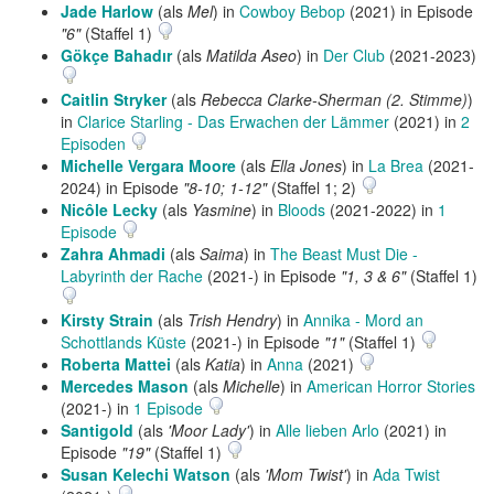
Jade Harlow
(als
Mel
) in
Cowboy Bebop
(2021) in Episode
"6"
(Staffel 1)
Gökçe Bahadır
(als
Matilda Aseo
) in
Der Club
(2021-2023)
Caitlin Stryker
(als
Rebecca Clarke-Sherman (2. Stimme)
)
in
Clarice Starling - Das Erwachen der Lämmer
(2021) in
2
Episoden
Michelle Vergara Moore
(als
Ella Jones
) in
La Brea
(2021-
2024) in Episode
"8-10; 1-12"
(Staffel 1; 2)
Nicôle Lecky
(als
Yasmine
) in
Bloods
(2021-2022) in
1
Episode
Zahra Ahmadi
(als
Saima
) in
The Beast Must Die -
Labyrinth der Rache
(2021-) in Episode
"1, 3 & 6"
(Staffel 1)
Kirsty Strain
(als
Trish Hendry
) in
Annika - Mord an
Schottlands Küste
(2021-) in Episode
"1"
(Staffel 1)
Roberta Mattei
(als
Katia
) in
Anna
(2021)
Mercedes Mason
(als
Michelle
) in
American Horror Stories
(2021-) in
1 Episode
Santigold
(als
'Moor Lady'
) in
Alle lieben Arlo
(2021) in
Episode
"19"
(Staffel 1)
Susan Kelechi Watson
(als
'Mom Twist'
) in
Ada Twist