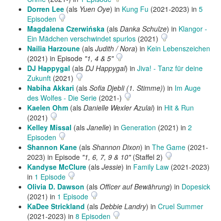
Dorren Lee
(als
Yuen Oye
) in
Kung Fu
(2021-2023) in
5
Episoden
Magdalena Czerwińska
(als
Danka Schulze
) in
Klangor -
Ein Mädchen verschwindet spurlos
(2021)
Nailia Harzoune
(als
Judith / Nora
) in
Kein Lebenszeichen
(2021) in Episode
"1, 4 & 5"
DJ Happygal
(als
DJ Happygal
) in
Jiva! - Tanz für deine
Zukunft
(2021)
Nabiha Akkari
(als
Sofia Djebli (1. Stimme)
) in
Im Auge
des Wolfes - Die Serie
(2021-)
Kaelen Ohm
(als
Danielle Wexler Azulai
) in
Hit & Run
(2021)
Kelley Missal
(als
Janelle
) in
Generation
(2021) in
2
Episoden
Shannon Kane
(als
Shannon Dixon
) in
The Game
(2021-
2023) in Episode
"1, 6, 7, 9 & 10"
(Staffel 2)
Kandyse McClure
(als
Jessie
) in
Family Law
(2021-2023)
in
1 Episode
Olivia D. Dawson
(als
Officer auf Bewährung
) in
Dopesick
(2021) in
1 Episode
KaDee Strickland
(als
Debbie Landry
) in
Cruel Summer
(2021-2023) in
8 Episoden