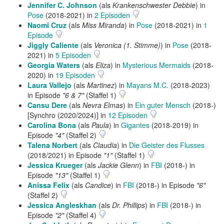
Jennifer C. Johnson
(als
Krankenschwester Debbie
) in
Pose
(2018-2021) in
2 Episoden
Naomi Cruz
(als
Miss Miranda
) in
Pose
(2018-2021) in
1
Episode
Jiggly Caliente
(als
Veronica (1. Stimme)
) in
Pose
(2018-
2021) in
5 Episoden
Georgia Waters
(als
Eliza
) in
Mysterious Mermaids
(2018-
2020) in
19 Episoden
Laura Vallejo
(als
Martinez
) in
Mayans M.C.
(2018-2023)
in Episode
"6 & 7"
(Staffel 1)
Cansu Dere
(als
Nevra Elmas
) in
Ein guter Mensch
(2018-)
[Synchro (2020/2024)] in
12 Episoden
Carolina Bona
(als
Paula
) in
Gigantes
(2018-2019) in
Episode
"4"
(Staffel 2)
Talena Norbert
(als
Claudia
) in
Die Geister des Flusses
(2018/2021) in Episode
"1"
(Staffel 1)
Jessica Krueger
(als
Jackie Glenn
) in
FBI
(2018-) in
Episode
"13"
(Staffel 1)
Anissa Felix
(als
Candice
) in
FBI
(2018-) in Episode
"6"
(Staffel 2)
Jessica Angleskhan
(als
Dr. Phillips
) in
FBI
(2018-) in
Episode
"2"
(Staffel 4)