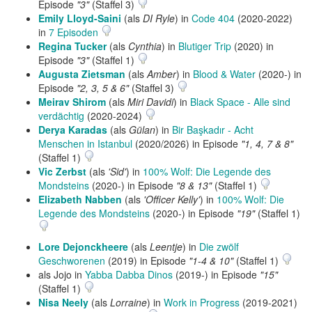
Episode
"3"
(Staffel 3)
Emily Lloyd-Saini
(als
DI Ryle
) in
Code 404
(2020-2022)
in
7 Episoden
Regina Tucker
(als
Cynthia
) in
Blutiger Trip
(2020) in
Episode
"3"
(Staffel 1)
Augusta Zietsman
(als
Amber
) in
Blood & Water
(2020-) in
Episode
"2, 3, 5 & 6"
(Staffel 3)
Meirav Shirom
(als
Miri Davidi
) in
Black Space - Alle sind
verdächtig
(2020-2024)
Derya Karadas
(als
Gülan
) in
Bir Başkadır - Acht
Menschen in Istanbul
(2020/2026) in Episode
"1, 4, 7 & 8"
(Staffel 1)
Vic Zerbst
(als
'Sid'
) in
100% Wolf: Die Legende des
Mondsteins
(2020-) in Episode
"8 & 13"
(Staffel 1)
Elizabeth Nabben
(als
'Officer Kelly'
) in
100% Wolf: Die
Legende des Mondsteins
(2020-) in Episode
"19"
(Staffel 1)
Lore Dejonckheere
(als
Leentje
) in
Die zwölf
Geschworenen
(2019) in Episode
"1-4 & 10"
(Staffel 1)
als Jojo in
Yabba Dabba Dinos
(2019-) in Episode
"15"
(Staffel 1)
Nisa Neely
(als
Lorraine
) in
Work in Progress
(2019-2021)