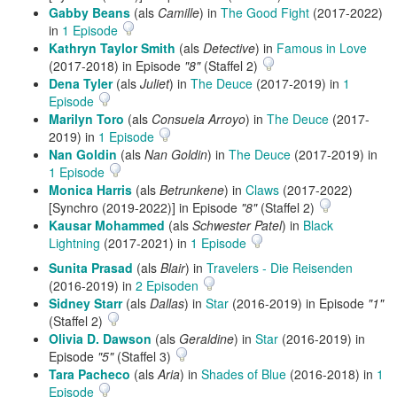
Gabby Beans
(als
Camille
) in
The Good Fight
(2017-2022)
in
1 Episode
Kathryn Taylor Smith
(als
Detective
) in
Famous in Love
(2017-2018) in Episode
"8"
(Staffel 2)
Dena Tyler
(als
Juliet
) in
The Deuce
(2017-2019) in
1
Episode
Marilyn Toro
(als
Consuela Arroyo
) in
The Deuce
(2017-
2019) in
1 Episode
Nan Goldin
(als
Nan Goldin
) in
The Deuce
(2017-2019) in
1 Episode
Monica Harris
(als
Betrunkene
) in
Claws
(2017-2022)
[Synchro (2019-2022)] in Episode
"8"
(Staffel 2)
Kausar Mohammed
(als
Schwester Patel
) in
Black
Lightning
(2017-2021) in
1 Episode
Sunita Prasad
(als
Blair
) in
Travelers - Die Reisenden
(2016-2019) in
2 Episoden
Sidney Starr
(als
Dallas
) in
Star
(2016-2019) in Episode
"1"
(Staffel 2)
Olivia D. Dawson
(als
Geraldine
) in
Star
(2016-2019) in
Episode
"5"
(Staffel 3)
Tara Pacheco
(als
Aria
) in
Shades of Blue
(2016-2018) in
1
Episode