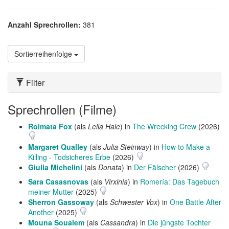
Anzahl Sprechrollen:
381
Sortierreihenfolge
Filter
Sprechrollen (Filme)
Roimata Fox
(als
Leila Hale
) in
The Wrecking Crew
(2026)
Margaret Qualley
(als
Julia Steinway
) in
How to Make a
Killing - Todsicheres Erbe
(2026)
Giulia Michelini
(als
Donata
) in
Der Fälscher
(2026)
Sara Casasnovas
(als
Virxinia
) in
Romería: Das Tagebuch
meiner Mutter
(2025)
Sherron Gassoway
(als
Schwester Vox
) in
One Battle After
Another
(2025)
Mouna Soualem
(als
Cassandra
) in
Die jüngste Tochter