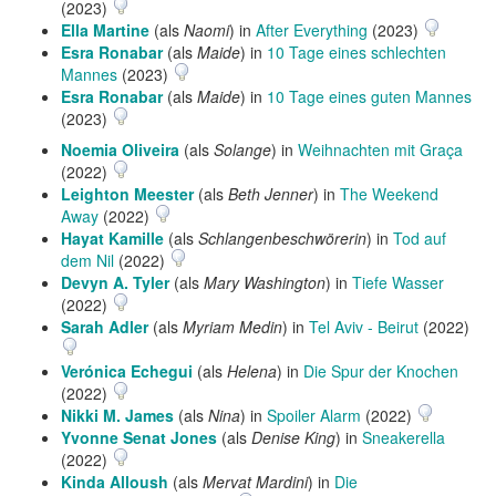
(2023)
Ella Martine
(als
Naomi
) in
After Everything
(2023)
Esra Ronabar
(als
Maide
) in
10 Tage eines schlechten
Mannes
(2023)
Esra Ronabar
(als
Maide
) in
10 Tage eines guten Mannes
(2023)
Noemia Oliveira
(als
Solange
) in
Weihnachten mit Graça
(2022)
Leighton Meester
(als
Beth Jenner
) in
The Weekend
Away
(2022)
Hayat Kamille
(als
Schlangenbeschwörerin
) in
Tod auf
dem Nil
(2022)
Devyn A. Tyler
(als
Mary Washington
) in
Tiefe Wasser
(2022)
Sarah Adler
(als
Myriam Medin
) in
Tel Aviv - Beirut
(2022)
Verónica Echegui
(als
Helena
) in
Die Spur der Knochen
(2022)
Nikki M. James
(als
Nina
) in
Spoiler Alarm
(2022)
Yvonne Senat Jones
(als
Denise King
) in
Sneakerella
(2022)
Kinda Alloush
(als
Mervat Mardini
) in
Die