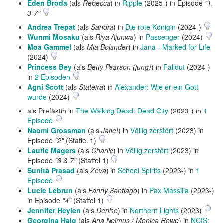
Eden Broda
(als
Rebecca
) in
Ripple
(2025-) in Episode
"1,
3-7"
Andrea Trepat
(als
Sandra
) in
Die rote Königin
(2024-)
Wunmi Mosaku
(als
Riya Ajunwa
) in
Passenger
(2024)
Moa Gammel
(als
Mia Bolander
) in
Jana - Marked for Life
(2024)
Princess Bey
(als
Betty Pearson (jung)
) in
Fallout
(2024-)
in
2 Episoden
Agni Scott
(als
Stateira
) in
Alexander: Wie er ein Gott
wurde
(2024)
als Prefäktin in
The Walking Dead: Dead City
(2023-) in
1
Episode
Naomi Grossman
(als
Janet
) in
Völlig zerstört
(2023) in
Episode
"2"
(Staffel 1)
Laurie Magers
(als
Charlie
) in
Völlig zerstört
(2023) in
Episode
"3 & 7"
(Staffel 1)
Sunita Prasad
(als
Zeva
) in
School Spirits
(2023-) in
1
Episode
Lucie Lebrun
(als
Fanny Santiago
) in
Pax Massilia
(2023-)
in Episode
"4"
(Staffel 1)
Jennifer Heylen
(als
Denise
) in
Northern Lights
(2023)
Georgina Haig
(als
Ana Neimus / Monica Rowe
) in
NCIS: