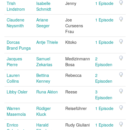
Trish
Isabelle
Jenny
1 Episode
Lindstrom
Schmidt
Claudene
Ariane
Joe
1 Episode
Neysmith
Seeger
Curseens
Frau
Dorcas
Antje Thiele
Kitoko
1 Episode
Brand Punga
Jacques
Samuel
Medizinmann
2
Pierre
Zekarias
Bosa
Episoden
Lauren
Bettina
Rebecca
2
Collins
Kenney
Episoden
Libby Osler
Runa Aléon
Reese
3
Episoden
Warren
Rüdiger
Reiseführer
1 Episode
Masemola
Kluck
Enrico
Harald
Rudy Giuliani
1 Episode