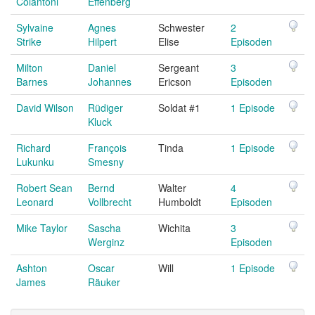
Colantoni
Effenberg
Sylvaine
Agnes
Schwester
2
Strike
Hilpert
Elise
Episoden
Milton
Daniel
Sergeant
3
Barnes
Johannes
Ericson
Episoden
David Wilson
Rüdiger
Soldat #1
1 Episode
Kluck
Richard
François
Tinda
1 Episode
Lukunku
Smesny
Robert Sean
Bernd
Walter
4
Leonard
Vollbrecht
Humboldt
Episoden
Mike Taylor
Sascha
Wichita
3
Werginz
Episoden
Ashton
Oscar
Will
1 Episode
James
Räuker