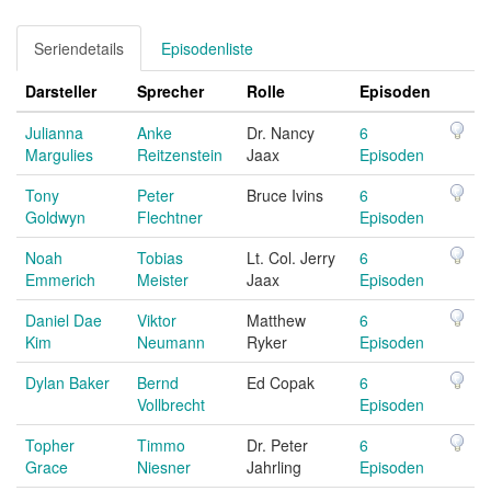
Seriendetails
Episodenliste
Darsteller
Sprecher
Rolle
Episoden
Julianna
Anke
Dr. Nancy
6
Margulies
Reitzenstein
Jaax
Episoden
Tony
Peter
Bruce Ivins
6
Goldwyn
Flechtner
Episoden
Noah
Tobias
Lt. Col. Jerry
6
Emmerich
Meister
Jaax
Episoden
Daniel Dae
Viktor
Matthew
6
Kim
Neumann
Ryker
Episoden
Dylan Baker
Bernd
Ed Copak
6
Vollbrecht
Episoden
Topher
Timmo
Dr. Peter
6
Grace
Niesner
Jahrling
Episoden