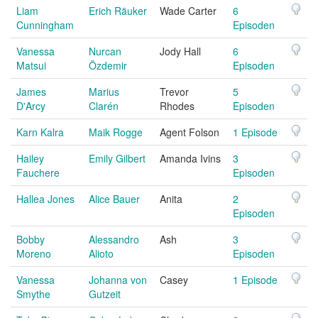
Liam
Erich Räuker
Wade Carter
6
Cunningham
Episoden
Vanessa
Nurcan
Jody Hall
6
Matsui
Özdemir
Episoden
James
Marius
Trevor
5
D'Arcy
Clarén
Rhodes
Episoden
Karn Kalra
Maik Rogge
Agent Folson
1 Episode
Hailey
Emily Gilbert
Amanda Ivins
3
Fauchere
Episoden
Hallea Jones
Alice Bauer
Anita
2
Episoden
Bobby
Alessandro
Ash
3
Moreno
Alioto
Episoden
Vanessa
Johanna von
Casey
1 Episode
Smythe
Gutzeit