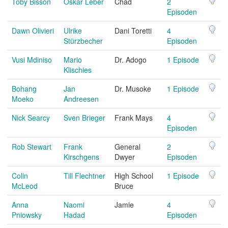
Toby Bisson
Oskar Leber
Chad
2
Episoden
Dawn Olivieri
Ulrike
Dani Toretti
4
Stürzbecher
Episoden
Vusi Mdiniso
Mario
Dr. Adogo
1 Episode
Klischies
Bohang
Jan
Dr. Musoke
1 Episode
Moeko
Andreesen
Nick Searcy
Sven Brieger
Frank Mays
4
Episoden
Rob Stewart
Frank
General
2
Kirschgens
Dwyer
Episoden
Colin
Till Flechtner
High School
1 Episode
McLeod
Bruce
Anna
Naomi
Jamie
4
Pniowsky
Hadad
Episoden