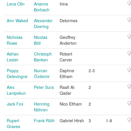
Lena Olin
Arianne
Irina
Borbach
Amr Waked
Alexander
Delormes
Doering
Nicholas
Nicolas
Geoffrey
Rowe
Böll
Anderton
Adrian
Christoph
Robert
Lester
Banken
Carver
Poppy
Nurcan
Daphne
2-3
Delevingne
Özdemir
Eltham
Alex
Peter Sura
Raafi Al-
2
Lanipekun
Qadar
Jack Fox
Henning
Nico Eltham
2
Nöhren
Rupert
Frank Röth
Gabriel Hirsh
3
1-8
Graves