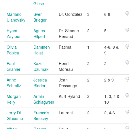
Giese
Mariano
Sven
Dr. Gonzalez
3
6-8
Ulanovsky
Brieger
Hyam
Agnes
Dr. Simone
2
5
Zaytoun
Hilpert
Renaud
Olivia
Damineh
Fatima
1
4-6, 8 &
Popica
Hojat
9
Paul
Kaze
Henri
2
2
Granier
Uzumaki
Moreau
Anne
Jessica
Jean
2
2 & 9
Schmitz
Ridder
Dessange
Morgan
Armin
Kurt Ryland
2
1, 3, 4 &
Kelly
Schlagwein
10
Jerry Di
François
Laurent
2
2, 4-6
Giacomo
Smesny
Alban
Robert
Louis
2
5