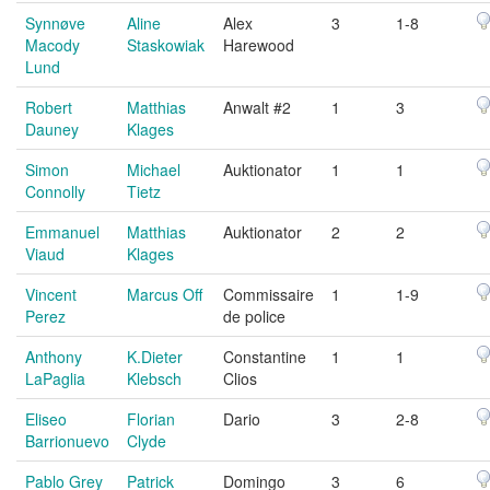
Synnøve
Aline
Alex
3
1-8
Macody
Staskowiak
Harewood
Lund
Robert
Matthias
Anwalt #2
1
3
Dauney
Klages
Simon
Michael
Auktionator
1
1
Connolly
Tietz
Emmanuel
Matthias
Auktionator
2
2
Viaud
Klages
Vincent
Marcus Off
Commissaire
1
1-9
Perez
de police
Anthony
K.Dieter
Constantine
1
1
LaPaglia
Klebsch
Clios
Eliseo
Florian
Dario
3
2-8
Barrionuevo
Clyde
Pablo Grey
Patrick
Domingo
3
6