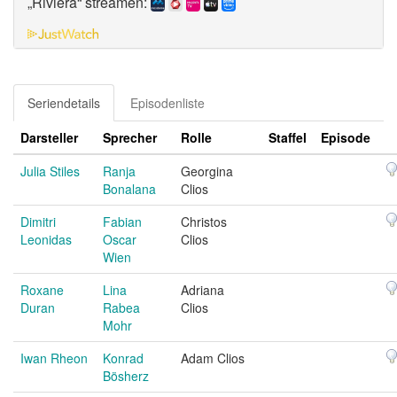
„Riviera“ streamen:
Seriendetails
Episodenliste
Darsteller
Sprecher
Rolle
Staffel
Episode
Julia Stiles
Ranja
Georgina
Bonalana
Clios
Dimitri
Fabian
Christos
Leonidas
Oscar
Clios
Wien
Roxane
Lina
Adriana
Duran
Rabea
Clios
Mohr
Iwan Rheon
Konrad
Adam Clios
Bösherz