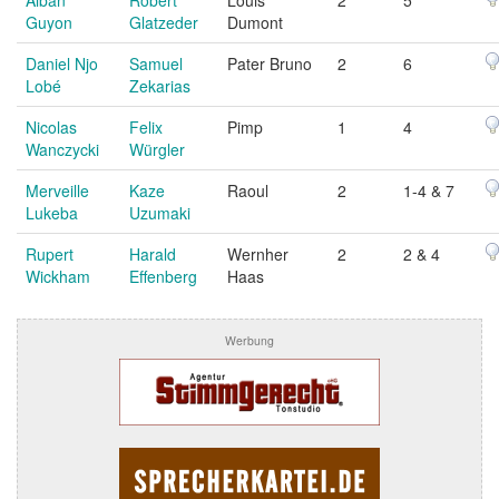
Guyon
Glatzeder
Dumont
Daniel Njo
Samuel
Pater Bruno
2
6
Lobé
Zekarias
Nicolas
Felix
Pimp
1
4
Wanczycki
Würgler
Merveille
Kaze
Raoul
2
1-4 & 7
Lukeba
Uzumaki
Rupert
Harald
Wernher
2
2 & 4
Wickham
Effenberg
Haas
Werbung