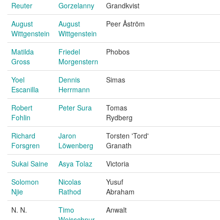
Reuter
Gorzelanny
Grandkvist
August
August
Peer Åström
Wittgenstein
Wittgenstein
Matilda
Friedel
Phobos
Gross
Morgenstern
Yoel
Dennis
Simas
Escanilla
Herrmann
Robert
Peter Sura
Tomas
Fohlin
Rydberg
Richard
Jaron
Torsten 'Tord'
Forsgren
Löwenberg
Granath
Sukai Saine
Asya Tolaz
Victoria
Solomon
Nicolas
Yusuf
Njie
Rathod
Abraham
N. N.
Timo
Anwalt
Weisschnur