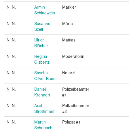
N. N.
Armin
Markler
Schlagwein
N. N.
Susanne
Märta
Szell
N. N.
Ulrich
Mattias
Blöcher
N. N.
Regina
Moderatorin
Gisbertz
N. N.
Sascha
Notarzt
Oliver Bauer
N. N.
Daniel
Polizeibeamter
Kröhnert
#1
N. N.
Axel
Polizeibeamter
Strothmann
#2
N. N.
Martin
Polizist #1
Schubach