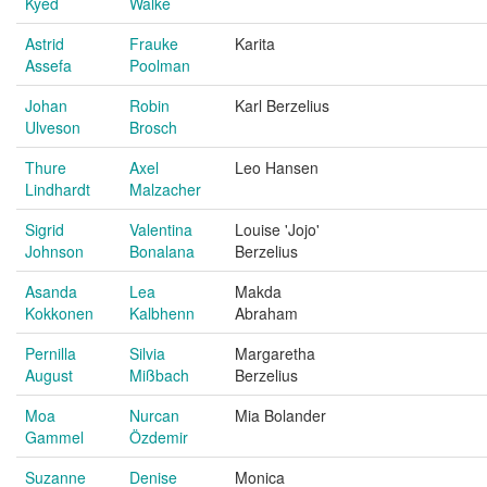
Kyed
Walke
Astrid
Frauke
Karita
Assefa
Poolman
Johan
Robin
Karl Berzelius
Ulveson
Brosch
Thure
Axel
Leo Hansen
Lindhardt
Malzacher
Sigrid
Valentina
Louise 'Jojo'
Johnson
Bonalana
Berzelius
Asanda
Lea
Makda
Kokkonen
Kalbhenn
Abraham
Pernilla
Silvia
Margaretha
August
Mißbach
Berzelius
Moa
Nurcan
Mia Bolander
Gammel
Özdemir
Suzanne
Denise
Monica