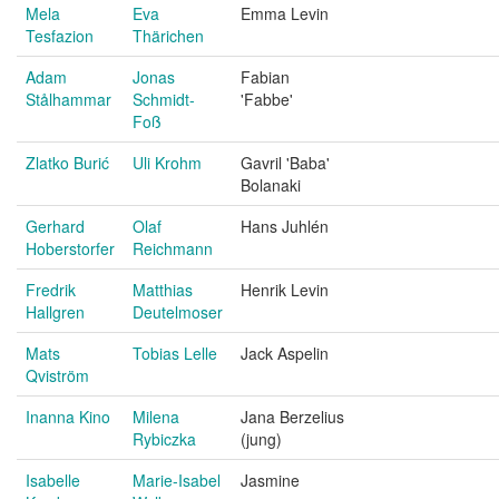
Mela
Eva
Emma Levin
Tesfazion
Thärichen
Adam
Jonas
Fabian
Stålhammar
Schmidt-
'Fabbe'
Foß
Zlatko Burić
Uli Krohm
Gavril 'Baba'
Bolanaki
Gerhard
Olaf
Hans Juhlén
Hoberstorfer
Reichmann
Fredrik
Matthias
Henrik Levin
Hallgren
Deutelmoser
Mats
Tobias Lelle
Jack Aspelin
Qviström
Inanna Kino
Milena
Jana Berzelius
Rybiczka
(jung)
Isabelle
Marie-Isabel
Jasmine