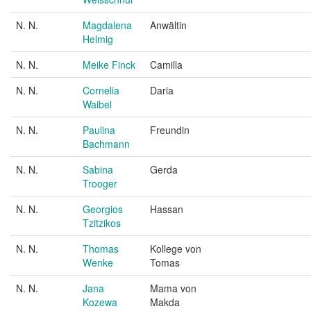
N. N.
Magdalena
Anwältin
Helmig
N. N.
Meike Finck
Camilla
N. N.
Cornelia
Daria
Waibel
N. N.
Paulina
Freundin
Bachmann
N. N.
Sabina
Gerda
Trooger
N. N.
Georgios
Hassan
Tzitzikos
N. N.
Thomas
Kollege von
Wenke
Tomas
N. N.
Jana
Mama von
Kozewa
Makda