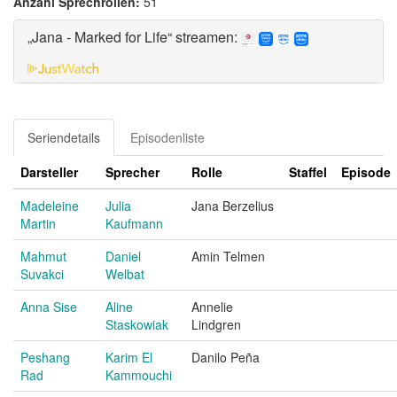
Anzahl Sprechrollen:
51
„Jana - Marked for Life“ streamen:
Seriendetails
Episodenliste
Darsteller
Sprecher
Rolle
Staffel
Episode
Madeleine
Julia
Jana Berzelius
Martin
Kaufmann
Mahmut
Daniel
Amin Telmen
Suvakci
Welbat
Anna Sise
Aline
Annelie
Staskowiak
Lindgren
Peshang
Karim El
Danilo Peña
Rad
Kammouchi