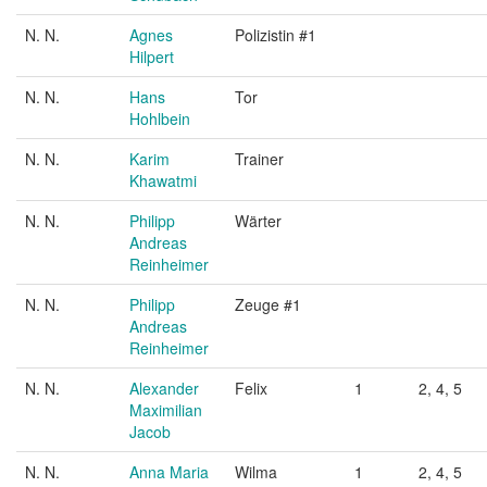
N. N.
Agnes
Polizistin #1
Hilpert
N. N.
Hans
Tor
Hohlbein
N. N.
Karim
Trainer
Khawatmi
N. N.
Philipp
Wärter
Andreas
Reinheimer
N. N.
Philipp
Zeuge #1
Andreas
Reinheimer
N. N.
Alexander
Felix
1
2, 4, 5
Maximilian
Jacob
N. N.
Anna Maria
Wilma
1
2, 4, 5