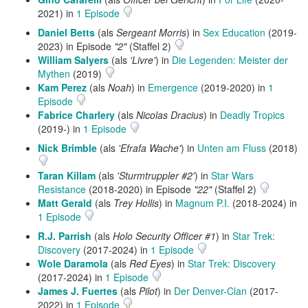
2021) in
1 Episode
Daniel Betts
(als
Sergeant Morris
) in
Sex Education
(2019-
2023) in Episode
"2"
(Staffel 2)
William Salyers
(als
'Livre'
) in
Die Legenden: Meister der
Mythen
(2019)
Kam Perez
(als
Noah
) in
Emergence
(2019-2020) in
1
Episode
Fabrice Charlery
(als
Nicolas Dracius
) in
Deadly Tropics
(2019-) in
1 Episode
Nick Brimble
(als
'Efrafa Wache'
) in
Unten am Fluss
(2018)
Taran Killam
(als
'Sturmtruppler #2'
) in
Star Wars
Resistance
(2018-2020) in Episode
"22"
(Staffel 2)
Matt Gerald
(als
Trey Hollis
) in
Magnum P.I.
(2018-2024) in
1 Episode
R.J. Parrish
(als
Holo Security Officer #1
) in
Star Trek:
Discovery
(2017-2024) in
1 Episode
Wole Daramola
(als
Red Eyes
) in
Star Trek: Discovery
(2017-2024) in
1 Episode
James J. Fuertes
(als
Pilot
) in
Der Denver-Clan
(2017-
2022) in
1 Episode