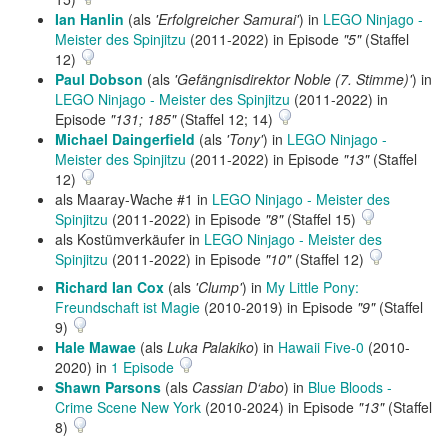
Ian Hanlin
(als
'Erfolgreicher Samurai'
) in
LEGO Ninjago -
Meister des Spinjitzu
(2011-2022) in Episode
"5"
(Staffel
12)
Paul Dobson
(als
'Gefängnisdirektor Noble (7. Stimme)'
) in
LEGO Ninjago - Meister des Spinjitzu
(2011-2022) in
Episode
"131; 185"
(Staffel 12; 14)
Michael Daingerfield
(als
'Tony'
) in
LEGO Ninjago -
Meister des Spinjitzu
(2011-2022) in Episode
"13"
(Staffel
12)
als Maaray-Wache #1 in
LEGO Ninjago - Meister des
Spinjitzu
(2011-2022) in Episode
"8"
(Staffel 15)
als Kostümverkäufer in
LEGO Ninjago - Meister des
Spinjitzu
(2011-2022) in Episode
"10"
(Staffel 12)
Richard Ian Cox
(als
'Clump'
) in
My Little Pony:
Freundschaft ist Magie
(2010-2019) in Episode
"9"
(Staffel
9)
Hale Mawae
(als
Luka Palakiko
) in
Hawaii Five-0
(2010-
2020) in
1 Episode
Shawn Parsons
(als
Cassian D‘abo
) in
Blue Bloods -
Crime Scene New York
(2010-2024) in Episode
"13"
(Staffel
8)