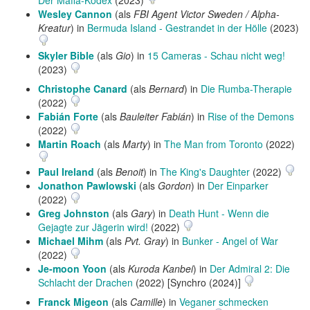
Wesley Cannon
(als
FBI Agent Victor Sweden / Alpha-
Kreatur
) in
Bermuda Island - Gestrandet in der Hölle
(2023)
Skyler Bible
(als
Gio
) in
15 Cameras - Schau nicht weg!
(2023)
Christophe Canard
(als
Bernard
) in
Die Rumba-Therapie
(2022)
Fabián Forte
(als
Bauleiter Fabián
) in
Rise of the Demons
(2022)
Martin Roach
(als
Marty
) in
The Man from Toronto
(2022)
Paul Ireland
(als
Benoit
) in
The King's Daughter
(2022)
Jonathon Pawlowski
(als
Gordon
) in
Der Einparker
(2022)
Greg Johnston
(als
Gary
) in
Death Hunt - Wenn die
Gejagte zur Jägerin wird!
(2022)
Michael Mihm
(als
Pvt. Gray
) in
Bunker - Angel of War
(2022)
Je-moon Yoon
(als
Kuroda Kanbei
) in
Der Admiral 2: Die
Schlacht der Drachen
(2022) [Synchro (2024)]
Franck Migeon
(als
Camille
) in
Veganer schmecken