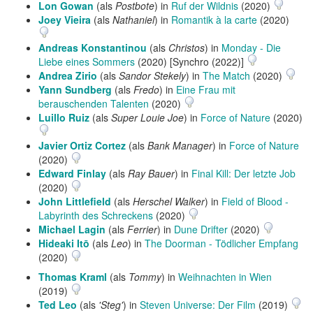
Lon Gowan
(als
Postbote
) in
Ruf der Wildnis
(2020)
Joey Vieira
(als
Nathaniel
) in
Romantik à la carte
(2020)
Andreas Konstantinou
(als
Christos
) in
Monday - Die
Liebe eines Sommers
(2020) [Synchro (2022)]
Andrea Zirio
(als
Sandor Stekely
) in
The Match
(2020)
Yann Sundberg
(als
Fredo
) in
Eine Frau mit
berauschenden Talenten
(2020)
Luillo Ruiz
(als
Super Louie Joe
) in
Force of Nature
(2020)
Javier Ortiz Cortez
(als
Bank Manager
) in
Force of Nature
(2020)
Edward Finlay
(als
Ray Bauer
) in
Final Kill: Der letzte Job
(2020)
John Littlefield
(als
Herschel Walker
) in
Field of Blood -
Labyrinth des Schreckens
(2020)
Michael Lagin
(als
Ferrier
) in
Dune Drifter
(2020)
Hideaki Itō
(als
Leo
) in
The Doorman - Tödlicher Empfang
(2020)
Thomas Kraml
(als
Tommy
) in
Weihnachten in Wien
(2019)
Ted Leo
(als
'Steg'
) in
Steven Universe: Der Film
(2019)