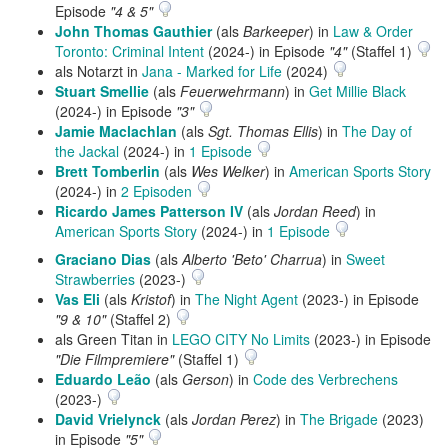
Episode
"4 & 5"
John Thomas Gauthier
(als
Barkeeper
) in
Law & Order
Toronto: Criminal Intent
(2024-) in Episode
"4"
(Staffel 1)
als Notarzt in
Jana - Marked for Life
(2024)
Stuart Smellie
(als
Feuerwehrmann
) in
Get Millie Black
(2024-) in Episode
"3"
Jamie Maclachlan
(als
Sgt. Thomas Ellis
) in
The Day of
the Jackal
(2024-) in
1 Episode
Brett Tomberlin
(als
Wes Welker
) in
American Sports Story
(2024-) in
2 Episoden
Ricardo James Patterson IV
(als
Jordan Reed
) in
American Sports Story
(2024-) in
1 Episode
Graciano Dias
(als
Alberto 'Beto' Charrua
) in
Sweet
Strawberries
(2023-)
Vas Eli
(als
Kristof
) in
The Night Agent
(2023-) in Episode
"9 & 10"
(Staffel 2)
als Green Titan in
LEGO CITY No Limits
(2023-) in Episode
"Die Filmpremiere"
(Staffel 1)
Eduardo Leão
(als
Gerson
) in
Code des Verbrechens
(2023-)
David Vrielynck
(als
Jordan Perez
) in
The Brigade
(2023)
in Episode
"5"