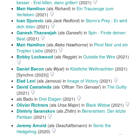
besser - Erst killen, dann grillen!
(2021)
Matt Hamilton
(als
Richard
) in
Ein Trauzeuge zum
Verlieben
(2021)
Ivan Djurovic
(als
Jack Redford
) in
Storm's Prey - Er wird
dich töten
(2021)
Ganesh Thavarajah
(als
Ganesh
) in
Spin - Finde deinen
Beat
(2021)
Matt Hamilton
(als
Aleks Hawthorne
) in
Pinot Noir und ein
Tropfen Liebe
(2021)
Bobby Lockwood
(als
Reggie
) in
Outside the Wire
(2021)
Daniel Bacon
(als
Wyat
) in
Köstliche Weihnachten
(2021)
[Synchro (2023)]
Elad Levi
(als
Jamous
) in
Image of Victory
(2021)
David Castañeda
(als
'Officer Tim Gervasi'
) in
The Guilty
(2021)
als Badu in
Drei Etagen
(2021)
Olivier Richters
(als
Ursa Major
) in
Black Widow
(2021)
Dimitriy Saranskov
(als
Zhilin
) in
Berenshtein: Der letzte
Partisan
(2021)
Jeremy Arnold
(als
Geschäftsmann
) in
Sonic the
Hedgehog
(2020)