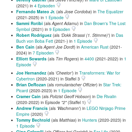
(2021) in
4 Episoden
Fernando Mateo Jr.
(als
Jose Cordoba
) in
The Equalizer
(2021-2025) in
1 Episode
Sammi Rotibi
(als
Agent Adamu
) in
Dan Brown's The Lost
Symbol
(2021) in
9 Episoden
Robert Rodriguez
(als
'Dokk Strassi (1. Stimme)'
) in
Das
Buch von Boba Fett
(2021-) in
1 Episode
Ben Cain
(als
Agent Joe Dordt
) in
American Rust
(2021-
2024) in
7 Episoden
Elliott Sowards
(als
Tim Rogers
) in
4400
(2021-2022) in
1
Episode
Joe Hernandez
(als
'Cheetor'
) in
Transformers: War for
Cybertron
(2020-2021) in Staffel 3
Brian DeRozan
(als
romulanischer Offizier
) in
Star Trek:
Picard
(2020-2023) in
1 Episode
Cramer Cain
(als
Polizist Geoff Hobson
) in
Die Rivalin
(2020-2022) in Episode
"2"
(Staffel 1)
Andrew Francis
(als
'Wachmann'
) in
LEGO Ninjago Prime
Empire
(2020)
Tommy Bechtold
(als
Matthias
) in
Hunters
(2020-2023) in
1 Episode
Gino Cafarelli
(als
Officer bei Gericht
) in
For Life
(2020-