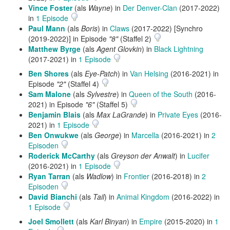
Vince Foster
(als
Wayne
) in
Der Denver-Clan
(2017-2022)
in
1 Episode
Paul Mann
(als
Boris
) in
Claws
(2017-2022) [Synchro
(2019-2022)] in Episode
"8"
(Staffel 2)
Matthew Byrge
(als
Agent Glovkin
) in
Black Lightning
(2017-2021) in
1 Episode
Ben Shores
(als
Eye-Patch
) in
Van Helsing
(2016-2021) in
Episode
"2"
(Staffel 4)
Sam Malone
(als
Sylvestre
) in
Queen of the South
(2016-
2021) in Episode
"6"
(Staffel 5)
Benjamin Blais
(als
Max LaGrande
) in
Private Eyes
(2016-
2021) in
1 Episode
Ben Onwukwe
(als
George
) in
Marcella
(2016-2021) in
2
Episoden
Roderick McCarthy
(als
Greyson der Anwalt
) in
Lucifer
(2016-2021) in
1 Episode
Ryan Tarran
(als
Wadlow
) in
Frontier
(2016-2018) in
2
Episoden
David Bianchi
(als
Tail
) in
Animal Kingdom
(2016-2022) in
1 Episode
Joel Smollett
(als
Karl Binyan
) in
Empire
(2015-2020) in
1