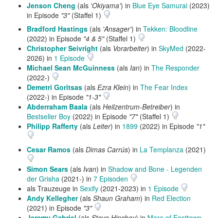
Jenson Cheng
(als
'Okiyama'
) in
Blue Eye Samurai
(2023)
in Episode
"3"
(Staffel 1)
Bradford Hastings
(als
'Ansager'
) in
Tekken: Bloodline
(2022) in Episode
"4 & 5"
(Staffel 1)
Christopher Seivright
(als
Vorarbeiter
) in
SkyMed
(2022-
2026) in
1 Episode
Michael Sean McGuinness
(als
Ian
) in
The Responder
(2022-)
Demetri Goritsas
(als
Ezra Klein
) in
The Fear Index
(2022-) in Episode
"1-3"
Abderraham Baala
(als
Heilzentrum-Betreiber
) in
Bestseller Boy
(2022) in Episode
"7"
(Staffel 1)
Philipp Rafferty
(als
Leiter
) in
1899
(2022) in Episode
"1"
Cesar Ramos
(als
Dimas Carrús
) in
La Templanza
(2021)
Simon Sears
(als
Ivan
) in
Shadow and Bone - Legenden
der Grisha
(2021-) in
7 Episoden
als Trauzeuge in
Sexify
(2021-2023) in
1 Episode
Andy Kellegher
(als
Shaun Graham
) in
Red Election
(2021) in Episode
"3"
Jeremy Gabriel
(als
Steve Hinchey
) in
Mare of Easttown