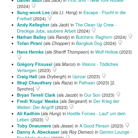
(2024)
Sung-wook Lee
(als
Lt. Hong
) in
Escape - Flucht in die
Freiheit
(2024)
Andy Kellegher
(als
Jack
) in
The Clean Up Crew -
Dreckige Jobs, saubere Arbeit
(2024)
Nathan Bailey
(als
Randy
) in
Butchers: Raghorn
(2024)
Tofan Pirani
(als
Chopper
) in
Bangkok Dog
(2024)
Hans Hernke
(als
Sheriff Thompson
) in
Wolf Hollow
(2023)
Grégory Fitoussi
(als
Marco
) in
Visions - Tödliches
Verlangen
(2023)
Craig Hall
(als
Drybergh
) in
Uproar
(2023)
Shaji Chaudhary
(als
Raza
) in
Pathaan
(2023) [2.
Synchro]
Bryan Terrell Clark
(als
Jacob
) in
Our Son
(2023)
Fredi 'Kruga' Nwaka
(als
Sergeant
) in
Der Krieg der
Welten: Der Angriff
(2023)
Ali Kadhim
(als
Hung
) in
Hostile Forces - Lauf' um dein
Leben
(2023)
Toby Onwumere
(als
Jesse
) in
A Good Person
(2023)
Danny A. Abeckaser
(als
Roy Demeo
) in
Gemini Lounge -
Der Mafia-Kodex
(2023)