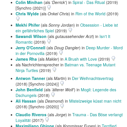
Colin Minihan
(als
'Derrick'
) in
Spiral - Das Ritual
(2019)
[Synchro (2021)]
Chris Wylde
(als
Onkel Chris
) in
Rim of the World
(2019)
Mekhi Phifer
(als
Sonny Jordan
) in
Obsession - Liebe ist
ein gefährliches Spiel
(2019)
Sawandi Wilson
(als
gutaussehender Arzt
) in
Isn't It
Romantic
(2019)
Jerry O'Connell
(als
Doug Dangler
) in
Deep Murder - Mord
in der Pornovilla
(2019)
James Rha
(als
Makler
) in
A Brush with Love
(2019)
als Nachrichtensprecher in
Batman vs. Teenage Mutant
Ninja Turtles
(2019)
Antwon Tanner
(als
Martin
) in
Der Weihnachtsvertrag
(2018) [Synchro (2024)]
John Benfield
(als
'älterer Wolf'
) in
Mogli: Legende des
Dschungels
(2018)
Ali Hassan
(als
Desmond
) in
Mistelzweige küsst man nicht
(2018) [Synchro (2020)]
Claudio Riveros
(als
Jorge
) in
Trauma - Das Böse verlangt
Loyalität
(2017)
Maximiliano Ghione
(als
Kommissar Funes
) in
Terrified