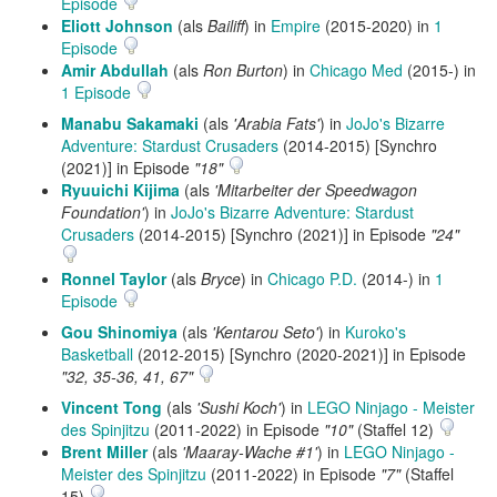
Episode
Eliott Johnson
(als
Bailiff
) in
Empire
(2015-2020) in
1
Episode
Amir Abdullah
(als
Ron Burton
) in
Chicago Med
(2015-) in
1 Episode
Manabu Sakamaki
(als
'Arabia Fats'
) in
JoJo's Bizarre
Adventure: Stardust Crusaders
(2014-2015) [Synchro
(2021)] in Episode
"18"
Ryuuichi Kijima
(als
'Mitarbeiter der Speedwagon
Foundation'
) in
JoJo's Bizarre Adventure: Stardust
Crusaders
(2014-2015) [Synchro (2021)] in Episode
"24"
Ronnel Taylor
(als
Bryce
) in
Chicago P.D.
(2014-) in
1
Episode
Gou Shinomiya
(als
'Kentarou Seto'
) in
Kuroko's
Basketball
(2012-2015) [Synchro (2020-2021)] in Episode
"32, 35-36, 41, 67"
Vincent Tong
(als
'Sushi Koch'
) in
LEGO Ninjago - Meister
des Spinjitzu
(2011-2022) in Episode
"10"
(Staffel 12)
Brent Miller
(als
'Maaray-Wache #1'
) in
LEGO Ninjago -
Meister des Spinjitzu
(2011-2022) in Episode
"7"
(Staffel
15)