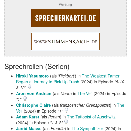
Werbung
Sprechrollen (Serien)
Hiroki Yasumoto
(als
'Rickbert'
) in
The Weakest Tamer
Began a Journey to Pick Up Trash
(2024) in Episode
"8-10
& 12"
Aron von Andrian
(als
Daan
) in
The Veil
(2024) in Episode
"1"
Christophe Clairé
(als
französischer Grenzpolizist
) in
The
Veil
(2024) in Episode
"1"
Adam Karst
(als
Pepan
) in
The Tattooist of Auschwitz
(2024) in Episode
"1 & 2"
Jarrid Masse
(als
Freddie
) in
The Sympathizer
(2024) in