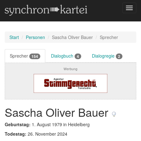
Navig
umsch
Start
Personen
Sascha Oliver Bauer
Sprecher
Sprecher
Dialogbuch
Dialogregie
154
4
2
Werbung
Sascha Oliver Bauer
Geburtstag:
1. August 1979 in Heidelberg
Todestag:
26. November 2024