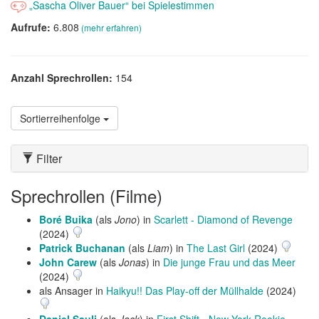
„Sascha Oliver Bauer“ bei Spielestimmen
Aufrufe:
6.808
(mehr erfahren)
Anzahl Sprechrollen:
154
Sortierreihenfolge
Filter
Sprechrollen (Filme)
Boré Buika
(als
Jono
) in
Scarlett - Diamond of Revenge
(2024)
Patrick Buchanan
(als
Liam
) in
The Last Girl
(2024)
John Carew
(als
Jonas
) in
Die junge Frau und das Meer
(2024)
als Ansager in
Haikyu!! Das Play-off der Müllhalde
(2024)
Daniel Sauli
(als
Jack
) in
First Shift - New York Rookie