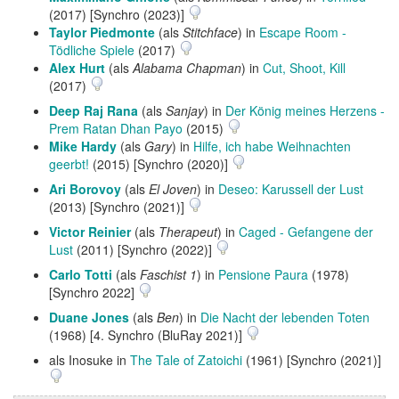
(2017) [Synchro (2023)]
Taylor Piedmonte
(als
Stitchface
) in
Escape Room -
Tödliche Spiele
(2017)
Alex Hurt
(als
Alabama Chapman
) in
Cut, Shoot, Kill
(2017)
Deep Raj Rana
(als
Sanjay
) in
Der König meines Herzens -
Prem Ratan Dhan Payo
(2015)
Mike Hardy
(als
Gary
) in
Hilfe, ich habe Weihnachten
geerbt!
(2015) [Synchro (2020)]
Ari Borovoy
(als
El Joven
) in
Deseo: Karussell der Lust
(2013) [Synchro (2021)]
Victor Reinier
(als
Therapeut
) in
Caged - Gefangene der
Lust
(2011) [Synchro (2022)]
Carlo Totti
(als
Faschist 1
) in
Pensione Paura
(1978)
[Synchro 2022]
Duane Jones
(als
Ben
) in
Die Nacht der lebenden Toten
(1968) [4. Synchro (BluRay 2021)]
als Inosuke in
The Tale of Zatoichi
(1961) [Synchro (2021)]