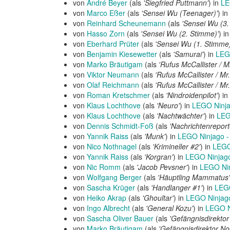
von
André Beyer
(als
'Siegfried Puttmann'
) in
LE
von
Marco Eßer
(als
'Sensei Wu (Teenager)'
) in
von
Reinhard Scheunemann
(als
'Sensei Wu (3.
von
Hasso Zorn
(als
'Sensei Wu (2. Stimme)'
) i
von
Eberhard Prüter
(als
'Sensei Wu (1. Stimme)
von
Benjamin Kiesewetter
(als
'Samurai'
) in
LEGO
von
Marko Bräutigam
(als
'Rufus McCallister / M
von
Viktor Neumann
(als
'Rufus McCallister / Mr
von
Olaf Reichmann
(als
'Rufus McCallister / Mr
von
Roman Kretschmer
(als
'Nindroidenpilot'
) in
von
Klaus Lochthove
(als
'Neuro'
) in
LEGO Ninjag
von
Klaus Lochthove
(als
'Nachtwächter'
) in
LEG
von
Dennis Schmidt-Foß
(als
'Nachrichtenreport
von
Yannik Raiss
(als
'Munk'
) in
LEGO Ninjago - 
von
Nico Nothnagel
(als
'Krimineller #2'
) in
LEGO 
von
Yannik Raiss
(als
'Korgran'
) in
LEGO Ninjago 
von
Nic Romm
(als
'Jacob Pevsner'
) in
LEGO Ninj
von
Wolfgang Berger
(als
'Häuptling Mammatus'
von
Sascha Krüger
(als
'Handlanger #1'
) in
LEGO
von
Heiko Akrap
(als
'Ghoultar'
) in
LEGO Ninjago 
von
Ingo Albrecht
(als
'General Kozu'
) in
LEGO Ni
von
Sascha Oliver Bauer
(als
'Gefängnisdirektor
von
Marko Bräutigam
(als
'Gefängnisdirektor No