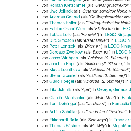
von
Roman Kretschmer
(als
'Gefängnisdirektor 
von
Uwe Jellinek
(als
'Gefängnisdirektor Noble (
von
Andreas Conrad
(als
'Gefängnisdirektor Nob
von
Thomas Hailer
(als
'Gefängnisdirektor Noble
von
Fabian Oscar Wien
(als
'Flintlocke'
) in
LEGO 
von
Tobias Lelle
(als
'Fenwick'
) in
LEGO Ninjago 
von
Dirc Simpson
(als
'erster Bauer'
) in
LEGO Nin
von
Peter Lontzek
(als
'Biker #1'
) in
LEGO Ninjag
von
Doreaux Zwetkow
(als
'Biber #3'
) in
LEGO Ni
von
Jesco Wirthgen
(als
'Acidicus (6. Stimme)'
) 
von
Joachim Kaps
(als
'Acidicus (5. Stimme)'
) i
von
Klaus Lochthove
(als
'Acidicus (4. Stimme)'
)
von
Stefan Gossler
(als
'Acidicus (3. Stimme)'
) i
von
Gudo Hoegel
(als
'Acidicus (2. Stimme)'
) in
von
Tilo Schmitz
(als
'Ape'
) in
George, der aus 
von
Claudio Maniscalco
(als
'Mole Man'
) in
Fanta
von
Tom Deininger
(als
'Dr. Doom'
) in
Fantastic 
von
Achim Schülke
(als
'Landmine / Overhaul'
) 
von
Ekkehardt Belle
(als
'Sideways'
) in
Transfor
von
Thomas Kästner
(als
'Mr. Wily'
) in
MegaMan: