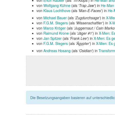
von
Erich Räuker
(als
'Tri-Klops'
) in
He-Man and 
von
Wolfgang Kühne
(als
'Trap Jaw'
) in
He-Man a
von
Klaus Lochthove
(als
'Man-E-Faces'
) in
He-M
von
Michael Bauer
(als
'Zugdurchsage'
) in
X-Men
von
F.G.M. Stegers
(als
'Wissenschaftler'
) in
X-M
von
Marco Kröger
(als
'Juggernaut / Cain Marko
von
Raimund Krone
(als
'Jäger #1'
) in
X-Men: Es
von
Jan Spitzer
(als
'Frank Lee'
) in
X-Men: Es ge
von
F.G.M. Stegers
(als
'Ägypter'
) in
X-Men: Es g
von
Andreas Hosang
(als
'Osidian'
) in
Transform
Die Besetzungsangaben basieren auf unterschiedliche