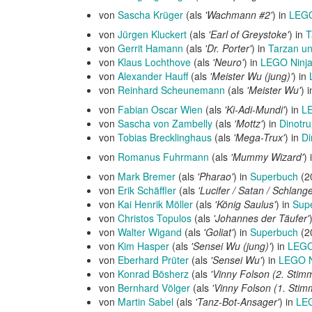
von
Sascha Krüger
(als
'Wachmann #2'
) in
LEGO
von
Jürgen Kluckert
(als
'Earl of Greystoke'
) in
T
von
Gerrit Hamann
(als
'Dr. Porter'
) in
Tarzan u
von
Klaus Lochthove
(als
'Neuro'
) in
LEGO Ninjag
von
Alexander Hauff
(als
'Meister Wu (jung)'
) in
von
Reinhard Scheunemann
(als
'Meister Wu'
) 
von
Fabian Oscar Wien
(als
'Ki-Adi-Mundi'
) in
LE
von
Sascha von Zambelly
(als
'Mottz'
) in
Dinotru
von
Tobias Brecklinghaus
(als
'Mega-Trux'
) in
Di
von
Romanus Fuhrmann
(als
'Mummy Wizard'
) 
von
Mark Bremer
(als
'Pharao'
) in
Superbuch
(2
von
Erik Schäffler
(als
'Lucifer / Satan / Schlang
von
Kai Henrik Möller
(als
'König Saulus'
) in
Sup
von
Christos Topulos
(als
'Johannes der Täufer'
von
Walter Wigand
(als
'Goliat'
) in
Superbuch
(2
von
Kim Hasper
(als
'Sensei Wu (jung)'
) in
LEGO 
von
Eberhard Prüter
(als
'Sensei Wu'
) in
LEGO N
von
Konrad Bösherz
(als
'Vinny Folson (2. Stim
von
Bernhard Völger
(als
'Vinny Folson (1. Stim
von
Martin Sabel
(als
'Tanz-Bot-Ansager'
) in
LEG