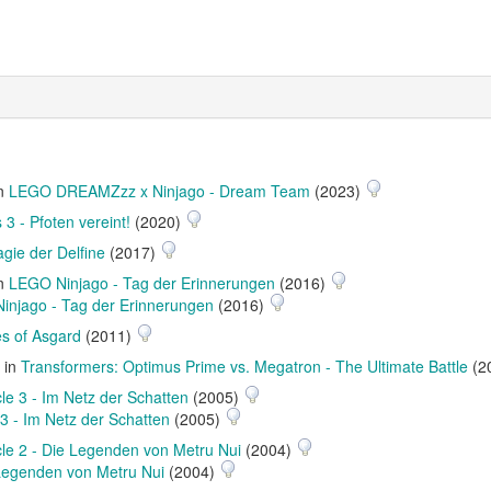
in
LEGO DREAMZzz x Ninjago - Dream Team
(2023)
3 - Pfoten vereint!
(2020)
gie der Delfine
(2017)
in
LEGO Ninjago - Tag der Erinnerungen
(2016)
injago - Tag der Erinnerungen
(2016)
es of Asgard
(2011)
) in
Transformers: Optimus Prime vs. Megatron - The Ultimate Battle
(2
cle 3 - Im Netz der Schatten
(2005)
 3 - Im Netz der Schatten
(2005)
cle 2 - Die Legenden von Metru Nui
(2004)
 Legenden von Metru Nui
(2004)