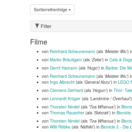
Sortierreihenfolge
Filter
Filme
von
Reinhard Scheunemann
(als
'Meister Wu'
) 
von
Marko Bräutigam
(als
'Zeke'
) in
Cats & Dogs 
von
Gerrit Hamann
(als
'Hugo'
) in
Barbie: Die Ma
von
Reinhard Scheunemann
(als
'Meister Wu'
) 
von
Ingo Albrecht
(als
'General Kozu'
) in
LEGO N
von
Clemens Gerhard
(als
'Hogun'
) in
Thor: Tal
von
Lennardt Krüger
(als
'Landmine / Overhaul'
von
Thorsten Nindel
(als
'Toa Whenua'
) in
Bioni
von
Thomas Rauscher
(als
'Sidorak'
) in
Bionicle
von
Thorsten Nindel
(als
'Toa Whenua'
) in
Bioni
von
Willi Röbke
(als
'Nidhiki'
) in
Bionicle 2 - Die