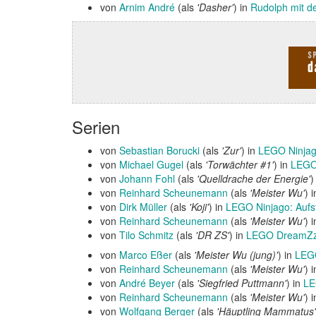
von
Arnim André
(als
'Dasher'
) in
Rudolph mit d
Serien
von
Sebastian Borucki
(als
'Zur'
) in
LEGO Ninjag
von
Michael Gugel
(als
'Torwächter #1'
) in
LEGO 
von
Johann Fohl
(als
'Quelldrache der Energie'
)
von
Reinhard Scheunemann
(als
'Meister Wu'
) 
von
Dirk Müller
(als
'Koji'
) in
LEGO Ninjago: Aufs
von
Reinhard Scheunemann
(als
'Meister Wu'
) 
von
Tilo Schmitz
(als
'DR ZS'
) in
LEGO DreamZ
von
Marco Eßer
(als
'Meister Wu (jung)'
) in
LEGO
von
Reinhard Scheunemann
(als
'Meister Wu'
) 
von
André Beyer
(als
'Siegfried Puttmann'
) in
LE
von
Reinhard Scheunemann
(als
'Meister Wu'
) 
von
Wolfgang Berger
(als
'Häuptling Mammatus'