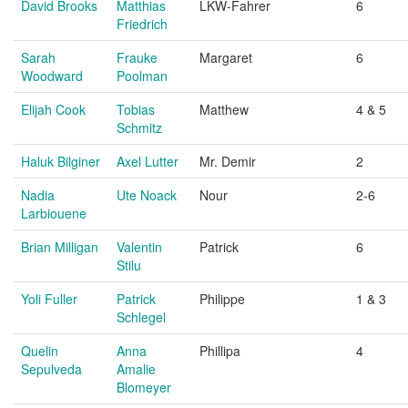
David Brooks
Matthias
LKW-Fahrer
6
Friedrich
Sarah
Frauke
Margaret
6
Woodward
Poolman
Elijah Cook
Tobias
Matthew
4 & 5
Schmitz
Haluk Bilginer
Axel Lutter
Mr. Demir
2
Nadia
Ute Noack
Nour
2-6
Larbiouene
Brian Milligan
Valentin
Patrick
6
Stilu
Yoli Fuller
Patrick
Philippe
1 & 3
Schlegel
Quelin
Anna
Phillipa
4
Sepulveda
Amalie
Blomeyer