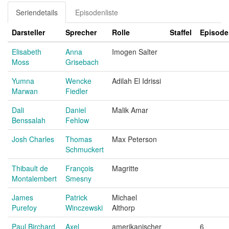
Seriendetails
Episodenliste
Darsteller
Sprecher
Rolle
Staffel
Episode
Elisabeth
Anna
Imogen Salter
Moss
Grisebach
Yumna
Wencke
Adilah El Idrissi
Marwan
Fiedler
Dali
Daniel
Malik Amar
Benssalah
Fehlow
Josh Charles
Thomas
Max Peterson
Schmuckert
Thibault de
François
Magritte
Montalembert
Smesny
James
Patrick
Michael
Purefoy
Winczewski
Althorp
Paul Birchard
Axel
amerikanischer
6