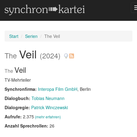
Start
Serien
The Veil
Veil
The
(2024)
Veil
The
TV-Mehrteiler
Synchronfirma:
Interopa Film GmbH
, Berlin
Dialogbuch:
Tobias Neumann
Dialogregie:
Patrick Winczewski
Aufrufe:
2.375
(mehr erfahren)
Anzahl Sprechrollen:
26