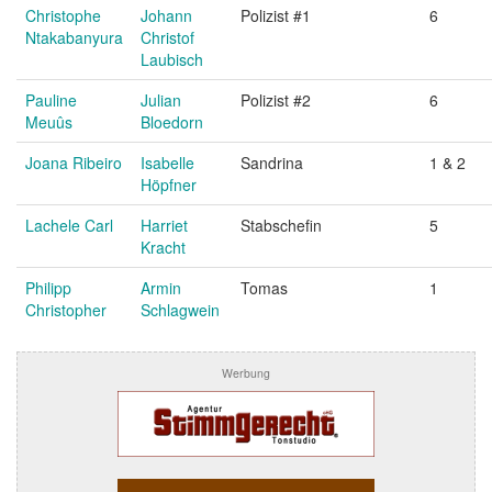
Christophe
Johann
Polizist #1
6
Ntakabanyura
Christof
Laubisch
Pauline
Julian
Polizist #2
6
Meuûs
Bloedorn
Joana Ribeiro
Isabelle
Sandrina
1 & 2
Höpfner
Lachele Carl
Harriet
Stabschefin
5
Kracht
Philipp
Armin
Tomas
1
Christopher
Schlagwein
Werbung