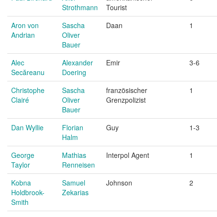
Strothmann
Tourist
Aron von
Sascha
Daan
1
Andrian
Oliver
Bauer
Alec
Alexander
Emir
3-6
Secăreanu
Doering
Christophe
Sascha
französischer
1
Clairé
Oliver
Grenzpolizist
Bauer
Dan Wyllie
Florian
Guy
1-3
Halm
George
Mathias
Interpol Agent
1
Taylor
Renneisen
Kobna
Samuel
Johnson
2
Holdbrook-
Zekarias
Smith