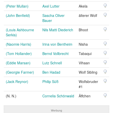
(Peter Mullan)
Axel Lutter
Akela
(John Benfield)
Sascha Oliver
älterer Wolf
Bauer
(Louis Ashbourne
Nils Matti Diederich
Bhoot
Serkis)
(Naomie Harris)
Irina von Bentheim
Nisha
(Tom Hollander)
Bernd Vollbrecht
Tabaqui
(Eddie Marsan)
Lutz Schnell
Vihaan
(Georgie Farmer)
Ben Hadad
Wolf Sibling
(Jack Reynor)
Philip Süß
Wolfsbruder
#1
(N. N.)
Cornelia Schönwald
Äffchen
Werbung