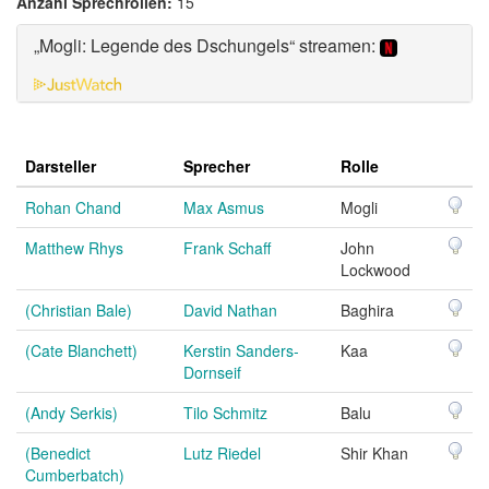
Anzahl Sprechrollen:
15
„Mogli: Legende des Dschungels“ streamen:
Darsteller
Sprecher
Rolle
Rohan Chand
Max Asmus
Mogli
Matthew Rhys
Frank Schaff
John
Lockwood
(Christian Bale)
David Nathan
Baghira
(Cate Blanchett)
Kerstin Sanders-
Kaa
Dornseif
(Andy Serkis)
Tilo Schmitz
Balu
(Benedict
Lutz Riedel
Shir Khan
Cumberbatch)