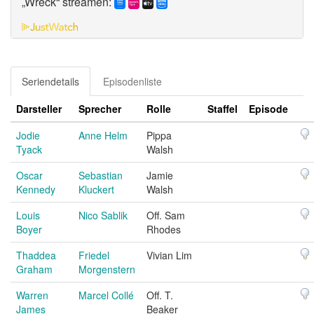
„Wreck“ streamen:
Seriendetails
Episodenliste
Darsteller
Sprecher
Rolle
Staffel
Episode
Jodie
Anne Helm
Pippa
Tyack
Walsh
Oscar
Sebastian
Jamie
Kennedy
Kluckert
Walsh
Louis
Nico Sablik
Off. Sam
Boyer
Rhodes
Thaddea
Friedel
Vivian Lim
Graham
Morgenstern
Warren
Marcel Collé
Off. T.
James
Beaker