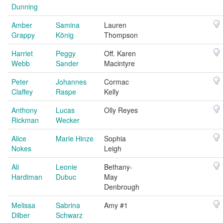
Dunning
Amber
Samina
Lauren
Grappy
König
Thompson
Harriet
Peggy
Off. Karen
Webb
Sander
Macintyre
Peter
Johannes
Cormac
Claffey
Raspe
Kelly
Anthony
Lucas
Olly Reyes
Rickman
Wecker
Alice
Marie Hinze
Sophia
Nokes
Leigh
Ali
Leonie
Bethany-
Hardiman
Dubuc
May
Denbrough
Melissa
Sabrina
Amy #1
Dilber
Schwarz