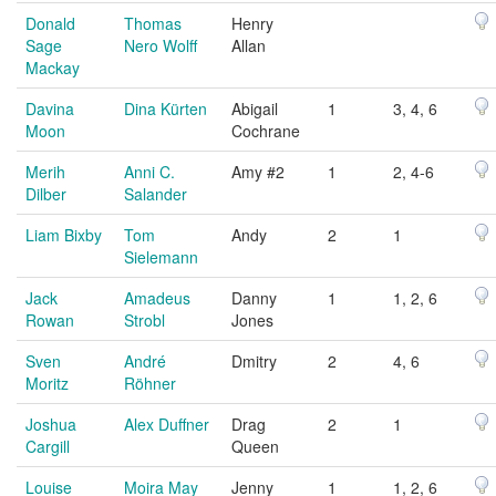
Donald
Thomas
Henry
Sage
Nero Wolff
Allan
Mackay
Davina
Dina Kürten
Abigail
1
3, 4, 6
Moon
Cochrane
Merih
Anni C.
Amy #2
1
2, 4-6
Dilber
Salander
Liam Bixby
Tom
Andy
2
1
Sielemann
Jack
Amadeus
Danny
1
1, 2, 6
Rowan
Strobl
Jones
Sven
André
Dmitry
2
4, 6
Moritz
Röhner
Joshua
Alex Duffner
Drag
2
1
Cargill
Queen
Louise
Moira May
Jenny
1
1, 2, 6